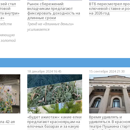
зей стал
Рынок сбережений:
ВТБ пересмотрел про
товой
вкладчикам предлагают
ключевой ставке и ро
та внутри»
фиксировать доходность на
на 2026 год
а»
длинные сроки
редств
Тренд на «длинные деньги»
усиливается
диняющую
 золотой
18 декабря 2024 16:45
15 сентября 2024 21:30
«Будет ажиотаж»: какие елки
Время удивлять и
ла 42-ая
предлагают красноярцам на
удивляться. В красно
елочных базарах и за какую
театре Пушкина стар