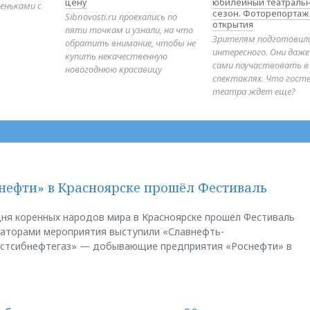
цену
юбилейный театраль
еньками с
сезон. Фоторепортаж
Sibnovosti.ru проехались по
открытия
пяти точкам и узнали, на что
Зрителям подготовил
обратить внимание, чтобы не
интересного. Они даж
купить некачественную
сами поучаствовать в
новогоднюю красавицу
спектаклях. Что гост
театра ждет еще?
нефти» в Красноярске прошёл Фестиваль
ня коренных народов мира в Красноярске прошёл Фестиваль
заторами мероприятия выступили «Славнефть-
остсибнефтегаз» — добывающие предприятия «Роснефти» в