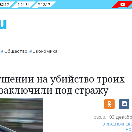
 82.17
€ 94.84
¥ 12.17
Общество
Экономика
шении на убийство троих
заключили под стражу
03 декабр
08:00,
В КРАСНОЯРСК
НО