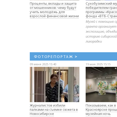
Проценты, вклады и защита
Сухобузимский му
от мошенников: чему будут
победителем гран
учить молодёжь для
программы «Красо
взрослой финансовой жизни
фонда «ВТБ-Стран
Музей с помощью с
гранта организует
экспозицию, объе
историю сибирской
лихорадки
ФОТОРЕПОРТАЖ
>
09 июня 2025 15:40
19 мая 2025 15:15
Журналистов избили
Показываем, как в
палками на съемке сюжета в
Красноярске прош
Новосибирске
музейная ночь