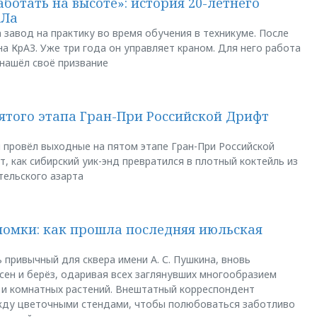
аботать на высоте»: история 20-летнего
АЛа
 завод на практику во время обучения в техникуме. После
а КрАЗ. Уже три года он управляет краном. Для него работа
 нашёл своё призвание
пятого этапа Гран-При Российской Дрифт
u провёл выходные на пятом этапе Гран-При Российской
, как сибирский уик-энд превратился в плотный коктейль из
тельского азарта
ломки: как прошла последняя июльская
 привычный для сквера имени А. С. Пушкина, вновь
сен и берёз, одаривая всех заглянувших многообразием
 и комнатных растений. Внештатный корреспондент
между цветочными стендами, чтобы полюбоваться заботливо