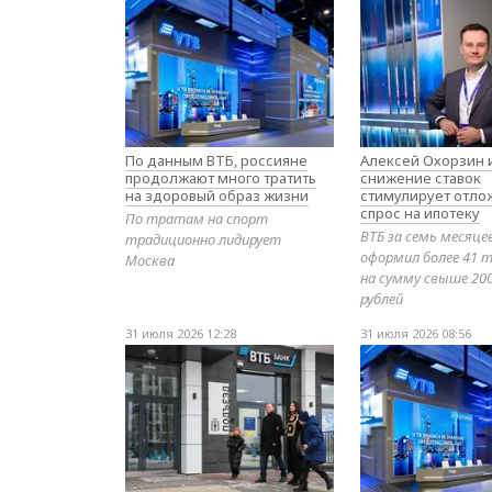
По данным ВТБ, россияне
Алексей Охорзин и
продолжают много тратить
снижение ставок
на здоровый образ жизни
стимулирует отл
спрос на ипотеку
По тратам на спорт
ВТБ за семь месяце
традиционно лидирует
оформил более 41 т
Москва
на сумму свыше 20
рублей
31 июля 2026 12:28
31 июля 2026 08:56