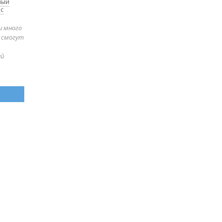
ный
 с
и много
е смогут
ей