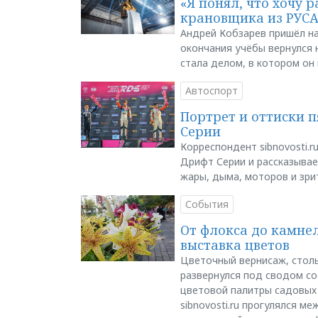
«Я понял, что хочу р
крановщика из РУС
Андрей Кобзарев пришёл на
окончания учёбы вернулся н
стала делом, в котором он
Автоспорт
Портрет и оттиски 
Серии
Корреспондент sibnovosti.r
Дрифт Серии и рассказывает
жары, дыма, моторов и зри
События
От флокса до камне
выставка цветов
Цветочный вернисаж, столь
развернулся под сводом со
цветовой палитры садовых
sibnovosti.ru прогулялся 