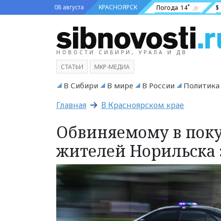
08 августа
КРАСНОЯРСК
Погода
14˚
$
НОВОСТИ СИБИРИ, УРАЛА И ДВ
СТАТЬИ
МКР-МЕДИА
В Сибири
В мире
В России
Политика
Главная
В Красноярском крае
Обвиняемому в поку
жителей Норильска 