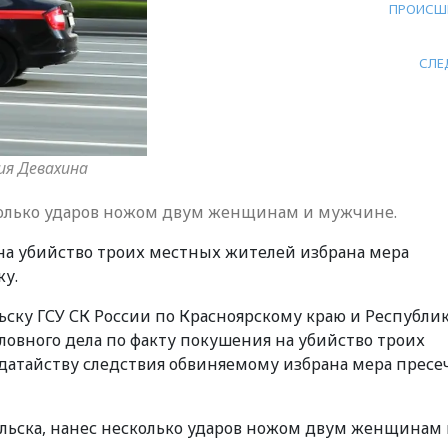
ПРОИСШ
СЛЕ
ия Девахина
колько ударов ножом двум женщинам и мужчине.
на убийство троих местных жителей избрана мера
жу.
ску ГСУ СК России по Красноярскому краю и Республи
ловного дела по факту покушения на убийство троих
одатайству следствия обвиняемому избрана мера пресе
льска, нанес несколько ударов ножом двум женщинам 