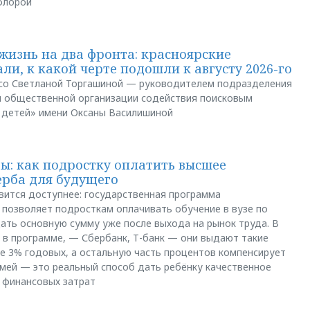
флорой
жизнь на два фронта: красноярские
ли, к какой черте подошли к августу 2026-го
и со Светланой Торгашиной — руководителем подразделения
й общественной организации содействия поисковым
 детей» имени Оксаны Василишиной
: как подростку оплатить высшее
ерба для будущего
вится доступнее: государственная программа
позволяет подросткам оплачивать обучение в вузе по
щать основную сумму уже после выхода на рынок труда. В
 в программе, — Сбербанк, Т-банк — они выдают такие
е 3% годовых, а остальную часть процентов компенсирует
емей — это реальный способ дать ребёнку качественное
 финансовых затрат