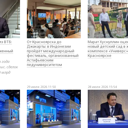
з ВТБ:
От Красноярска до
Марат Хуснуллин оце
Джакарты: в Индонезии
новый детский сад в
оженный
пройдёт международный
комплексе «Универс»
фестиваль, организованный
Красноярске
Астафьевским
в года
педуниверситетом
ыс. сделок
0 млрд
29 июля 2026 11:50
28 июля 2026 15:54