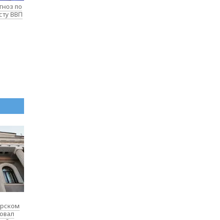
гноз по
сту ВВП
ярском
товал