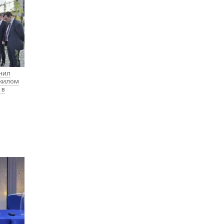
нил
 жилом
 в