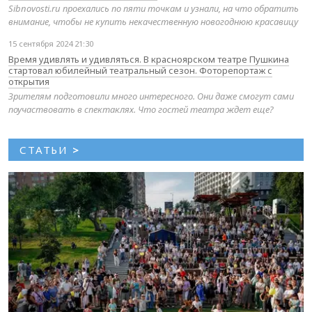
Sibnovosti.ru проехались по пяти точкам и узнали, на что обратить
внимание, чтобы не купить некачественную новогоднюю красавицу
15 сентября 2024 21:30
Время удивлять и удивляться. В красноярском театре Пушкина
стартовал юбилейный театральный сезон. Фоторепортаж с
открытия
Зрителям подготовили много интересного. Они даже смогут сами
поучаствовать в спектаклях. Что гостей театра ждет еще?
СТАТЬИ
>