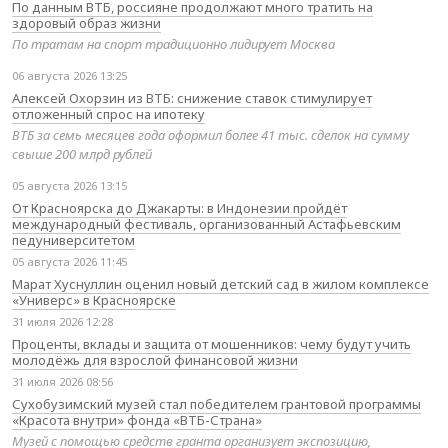
По данным ВТБ, россияне продолжают много тратить на
здоровый образ жизни
По тратам на спорт традиционно лидирует Москва
06 августа 2026 13:25
Алексей Охорзин из ВТБ: снижение ставок стимулирует
отложенный спрос на ипотеку
ВТБ за семь месяцев года оформил более 41 тыс. сделок на сумму
свыше 200 млрд рублей
05 августа 2026 13:15
От Красноярска до Джакарты: в Индонезии пройдёт
международный фестиваль, организованный Астафьевским
педуниверситетом
05 августа 2026 11:45
Марат Хуснуллин оценил новый детский сад в жилом комплексе
«Универс» в Красноярске
31 июля 2026 12:28
Проценты, вклады и защита от мошенников: чему будут учить
молодёжь для взрослой финансовой жизни
31 июля 2026 08:56
Сухобузимский музей стал победителем грантовой программы
«Красота внутри» фонда «ВТБ-Страна»
Музей с помощью средств гранта организует экспозицию,