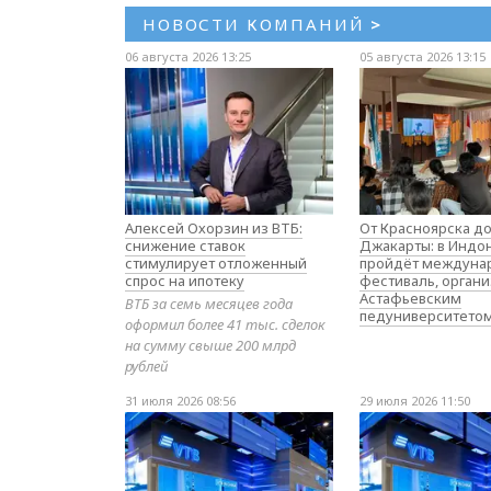
НОВОСТИ КОМПАНИЙ
>
06 августа 2026 13:25
05 августа 2026 13:15
Алексей Охорзин из ВТБ:
От Красноярска д
снижение ставок
Джакарты: в Индо
стимулирует отложенный
пройдёт междуна
спрос на ипотеку
фестиваль, орган
Астафьевским
ВТБ за семь месяцев года
педуниверситето
оформил более 41 тыс. сделок
на сумму свыше 200 млрд
рублей
31 июля 2026 08:56
29 июля 2026 11:50