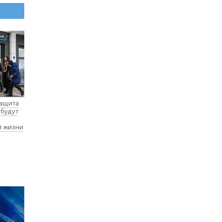
защита
 будут
й жизни