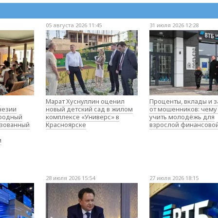
05 августа 2026 11:45
31 июля 2026 12:28
о
Марат Хуснуллин оценил
Проценты, вклады и 
незии
новый детский сад в жилом
от мошенников: чему
родный
комплексе «Универс» в
учить молодёжь для
изованный
Красноярске
взрослой финансово
м
28 июля 2026 15:54
27 июля 2026 18:15