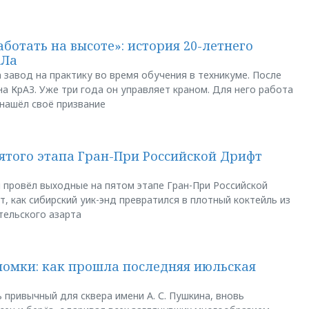
аботать на высоте»: история 20-летнего
АЛа
 завод на практику во время обучения в техникуме. После
а КрАЗ. Уже три года он управляет краном. Для него работа
 нашёл своё призвание
пятого этапа Гран-При Российской Дрифт
u провёл выходные на пятом этапе Гран-При Российской
, как сибирский уик-энд превратился в плотный коктейль из
тельского азарта
ломки: как прошла последняя июльская
 привычный для сквера имени А. С. Пушкина, вновь