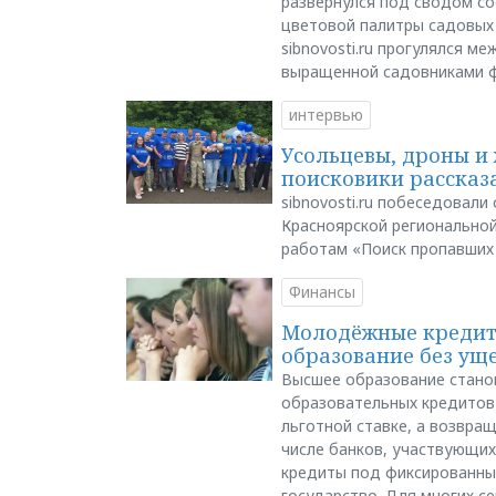
развернулся под сводом со
цветовой палитры садовых
sibnovosti.ru прогулялся 
выращенной садовниками 
интервью
Усольцевы, дроны и 
поисковики рассказа
sibnovosti.ru побеседовал
Красноярской регионально
работам «Поиск пропавших
Финансы
Молодёжные кредиты
образование без ущ
Высшее образование стано
образовательных кредитов 
льготной ставке, а возвра
числе банков, участвующих
кредиты под фиксированны
государство. Для многих с