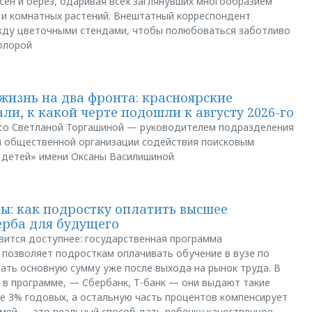
сен и берёз, одаривая всех заглянувших многообразием
 и комнатных растений. Внештатный корреспондент
между цветочными стендами, чтобы полюбоваться заботливо
флорой
жизнь на два фронта: красноярские
ли, к какой черте подошли к августу 2026-го
и со Светланой Торгашиной — руководителем подразделения
й общественной организации содействия поисковым
 детей» имени Оксаны Василишиной
: как подростку оплатить высшее
ерба для будущего
вится доступнее: государственная программа
позволяет подросткам оплачивать обучение в вузе по
щать основную сумму уже после выхода на рынок труда. В
 в программе, — Сбербанк, Т-банк — они выдают такие
е 3% годовых, а остальную часть процентов компенсирует
емей — это реальный способ дать ребёнку качественное