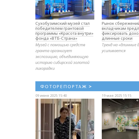
Сухобузимский музей стал
Рынок сбережений
победителем грантовой
вкладчикам предл
программы «Красота внутри»
фиксировать дохо
фонда «ВТБ-Страна»
длинные сроки
Музей с помощью средств
Тренд на «длинные 
гранта организует
усиливается
экспозицию, объединяющую
историю сибирской золотой
лихорадки
ФОТОРЕПОРТАЖ
>
09 июня 2025 15:40
19 мая 2025 15:15