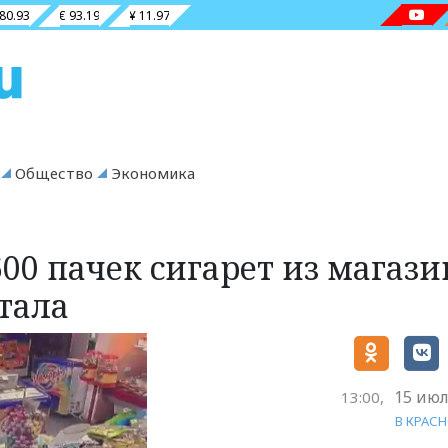
 80.93
€ 93.19
¥ 11.97
Общество
Экономика
00 пачек сигарет из магази
тала
15 июл
13:00,
В КРАС