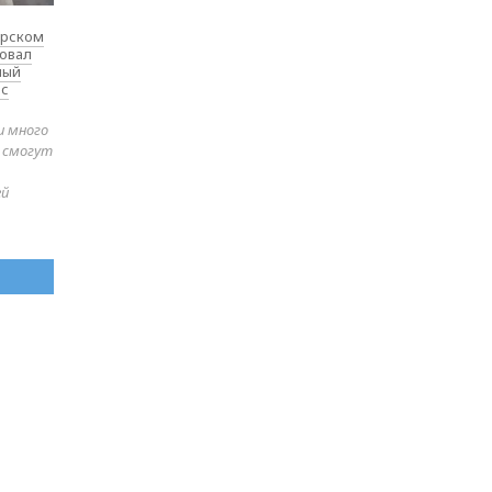
ярском
товал
ный
 с
и много
е смогут
ей