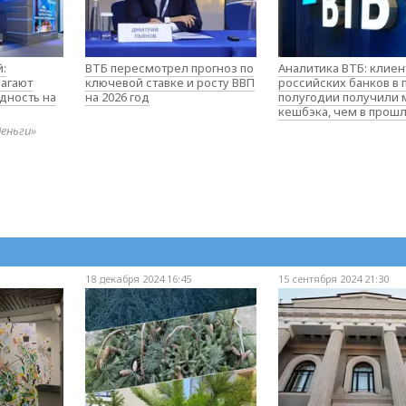
:
ВТБ пересмотрел прогноз по
Аналитика ВТБ: клие
агают
ключевой ставке и росту ВВП
российских банков в
дность на
на 2026 год
полугодии получили
кешбэка, чем в прош
деньги»
18 декабря 2024 16:45
15 сентября 2024 21:30