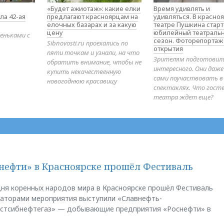
«Будет ажиотаж»: какие елки
Время удивлять и
ла 42-ая
предлагают красноярцам на
удивляться. В красно
елочных базарах и за какую
театре Пушкина стар
цену
юбилейный театраль
еньками с
сезон. Фоторепортаж
Sibnovosti.ru проехались по
открытия
пяти точкам и узнали, на что
Зрителям подготовил
обратить внимание, чтобы не
интересного. Они даж
купить некачественную
сами поучаствовать в
новогоднюю красавицу
спектаклях. Что гост
театра ждет еще?
нефти» в Красноярске прошёл Фестиваль
ня коренных народов мира в Красноярске прошёл Фестиваль
заторами мероприятия выступили «Славнефть-
остсибнефтегаз» — добывающие предприятия «Роснефти» в