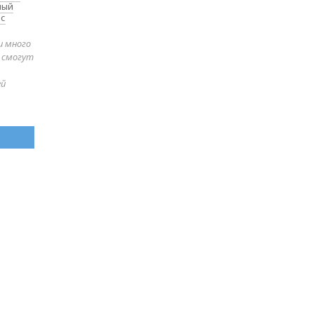
ный
 с
и много
е смогут
ей