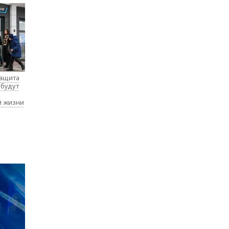
защита
 будут
й жизни