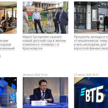
о
Марат Хуснуллин оценил
Проценты, вклады и 
незии
новый детский сад в жилом
от мошенников: чему
родный
комплексе «Универс» в
учить молодёжь для
изованный
Красноярске
взрослой финансово
м
28 июля 2026 15:54
27 июля 2026 18:15