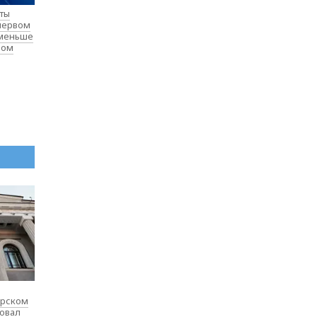
нты
 первом
 меньше
лом
ярском
товал