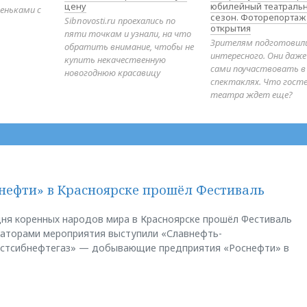
цену
юбилейный театраль
еньками с
сезон. Фоторепортаж
Sibnovosti.ru проехались по
открытия
пяти точкам и узнали, на что
Зрителям подготовил
обратить внимание, чтобы не
интересного. Они даж
купить некачественную
сами поучаствовать в
новогоднюю красавицу
спектаклях. Что гост
театра ждет еще?
нефти» в Красноярске прошёл Фестиваль
ня коренных народов мира в Красноярске прошёл Фестиваль
заторами мероприятия выступили «Славнефть-
остсибнефтегаз» — добывающие предприятия «Роснефти» в