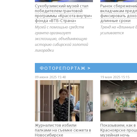
Сухобузимский музей стал
Рынок сбережений
победителем грантовой
вкладчикам предл
программы «Красота внутри»
фиксировать дохо
фонда «ВТБ-Страна»
длинные сроки
Музей с помощью средств
Тренд на «длинные 
гранта организует
усиливается
экспозицию, объединяющую
историю сибирской золотой
лихорадки
ФОТОРЕПОРТАЖ
>
09 июня 2025 15:40
19 мая 2025 15:15
Журналистов избили
Показываем, как в
палками на съемке сюжета в
Красноярске прош
Новосибирске
музейная ночь