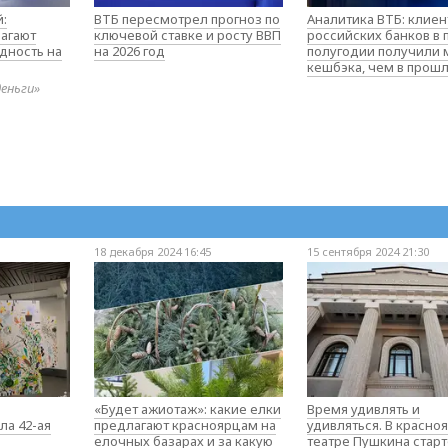
:
ВТБ пересмотрел прогноз по
Аналитика ВТБ: клие
агают
ключевой ставке и росту ВВП
российских банков в
дность на
на 2026 год
полугодии получили
кешбэка, чем в прош
деньги»
18 декабря 2024 16:45
15 сентября 2024 21:30
«Будет ажиотаж»: какие елки
Время удивлять и
ла 42-ая
предлагают красноярцам на
удивляться. В красно
елочных базарах и за какую
театре Пушкина стар