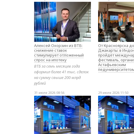
Алексей Охорзин из ВТБ:
От Красноярска д
снижение ставок
Джакарты: в Индо
стимулирует отложенный
пройдёт междуна
спрос на ипотеку
фестиваль, орган
Астафьевским
ВТБ за семь месяцев года
педуниверситето
оформил более 41 тыс. сделок
на сумму свыше 200 млрд
рублей
31 июля 2026 08:56
29 июля 2026 11:50