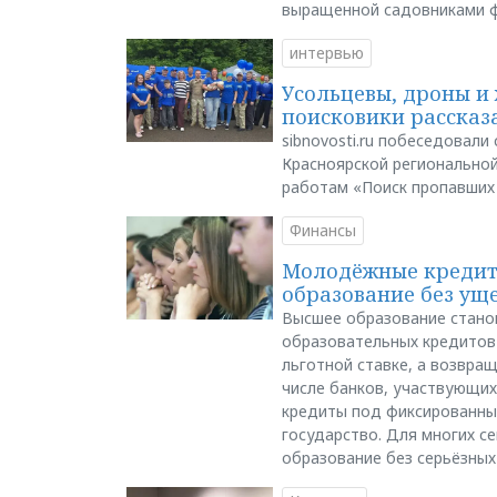
выращенной садовниками 
интервью
Усольцевы, дроны и 
поисковики рассказа
sibnovosti.ru побеседовал
Красноярской регионально
работам «Поиск пропавших
Финансы
Молодёжные кредиты
образование без ущ
Высшее образование стано
образовательных кредитов 
льготной ставке, а возвра
числе банков, участвующих
кредиты под фиксированны
государство. Для многих с
образование без серьёзных