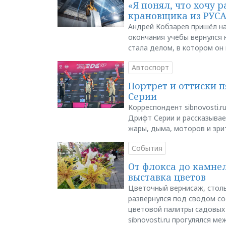
«Я понял, что хочу р
крановщика из РУС
Андрей Кобзарев пришёл на
окончания учёбы вернулся н
стала делом, в котором он
Автоспорт
Портрет и оттиски 
Серии
Корреспондент sibnovosti.r
Дрифт Серии и рассказывает
жары, дыма, моторов и зри
События
От флокса до камне
выставка цветов
Цветочный вернисаж, столь
развернулся под сводом со
цветовой палитры садовых
sibnovosti.ru прогулялся 