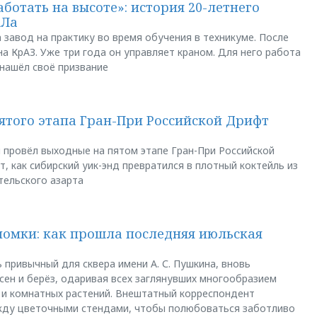
аботать на высоте»: история 20-летнего
АЛа
 завод на практику во время обучения в техникуме. После
а КрАЗ. Уже три года он управляет краном. Для него работа
 нашёл своё призвание
пятого этапа Гран-При Российской Дрифт
u провёл выходные на пятом этапе Гран-При Российской
, как сибирский уик-энд превратился в плотный коктейль из
тельского азарта
ломки: как прошла последняя июльская
 привычный для сквера имени А. С. Пушкина, вновь
сен и берёз, одаривая всех заглянувших многообразием
 и комнатных растений. Внештатный корреспондент
между цветочными стендами, чтобы полюбоваться заботливо