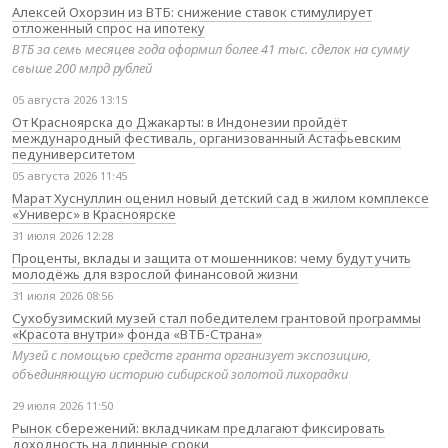
Алексей Охорзин из ВТБ: снижение ставок стимулирует
отложенный спрос на ипотеку
ВТБ за семь месяцев года оформил более 41 тыс. сделок на сумму
свыше 200 млрд рублей
05 августа 2026 13:15
От Красноярска до Джакарты: в Индонезии пройдёт
международный фестиваль, организованный Астафьевским
педуниверситетом
05 августа 2026 11:45
Марат Хуснуллин оценил новый детский сад в жилом комплексе
«Универс» в Красноярске
31 июля 2026 12:28
Проценты, вклады и защита от мошенников: чему будут учить
молодёжь для взрослой финансовой жизни
31 июля 2026 08:56
Сухобузимский музей стал победителем грантовой программы
«Красота внутри» фонда «ВТБ-Страна»
Музей с помощью средств гранта организует экспозицию,
объединяющую историю сибирской золотой лихорадки
29 июля 2026 11:50
Рынок сбережений: вкладчикам предлагают фиксировать
доходность на длинные сроки