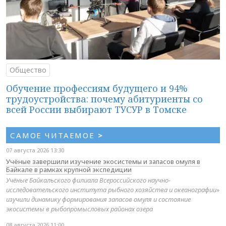
Общество
Обучение профессиям будущего и 94%
трудоустройства: почему абитуриенты со
всей России выбирают ТУСУР в Томске
САМОЕ ЧИТАЕМОЕ
>
07 августа 2026 13:30
Учёные завершили изучение экосистемы и запасов омуля в
Байкале в рамках крупной экспедиции
Учёные Байкальского филиала Всероссийского научно-
исследовательского института рыбного хозяйства и океанографии»
изучили динамику формирования запасов омуля и состояние
экосистемы в рыбопромысловых районах озера
08 августа 2026 11:00