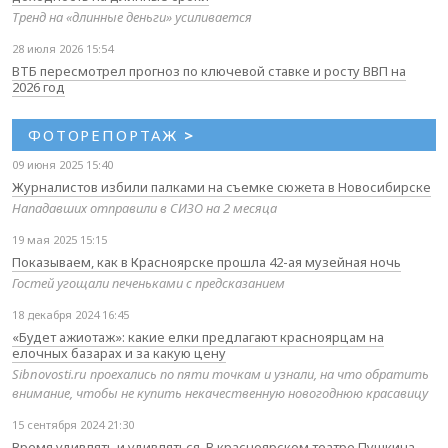
Тренд на «длинные деньги» усиливается
28 июля 2026 15:54
ВТБ пересмотрел прогноз по ключевой ставке и росту ВВП на
2026 год
ФОТОРЕПОРТАЖ
>
09 июня 2025 15:40
Журналистов избили палками на съемке сюжета в Новосибирске
Нападавших отправили в СИЗО на 2 месяца
19 мая 2025 15:15
Показываем, как в Красноярске прошла 42-ая музейная ночь
Гостей угощали печеньками с предсказанием
18 декабря 2024 16:45
«Будет ажиотаж»: какие елки предлагают красноярцам на
елочных базарах и за какую цену
Sibnovosti.ru проехались по пяти точкам и узнали, на что обратить
внимание, чтобы не купить некачественную новогоднюю красавицу
15 сентября 2024 21:30
Время удивлять и удивляться. В красноярском театре Пушкина