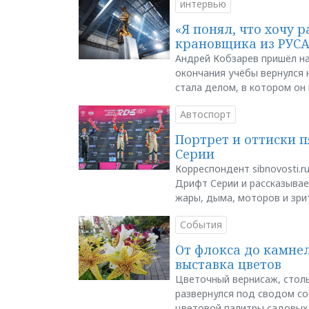
интервью
«Я понял, что хочу р
крановщика из РУС
Андрей Кобзарев пришёл на
окончания учёбы вернулся н
стала делом, в котором он
Автоспорт
Портрет и оттиски 
Серии
Корреспондент sibnovosti.r
Дрифт Серии и рассказывает
жары, дыма, моторов и зри
События
От флокса до камне
выставка цветов
Цветочный вернисаж, столь
развернулся под сводом со
цветовой палитры садовых