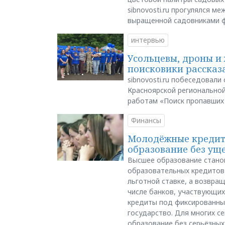
sibnovosti.ru прогулялся 
выращенной садовниками 
интервью
Усольцевы, дроны и 
поисковики рассказа
sibnovosti.ru побеседовал
Красноярской регионально
работам «Поиск пропавших
Финансы
Молодёжные кредиты
образование без ущ
Высшее образование стано
образовательных кредитов 
льготной ставке, а возвра
числе банков, участвующих
кредиты под фиксированны
государство. Для многих с
образование без серьёзных