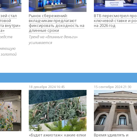
зей стал
Рынок сбережений:
ВТБ пересмотрел про
товой
вкладчикам предлагают
ключевой ставке и ро
та внутри»
фиксировать доходность на
на 2026 год
а»
длинные сроки
редств
Тренд на «длинные деньги»
усиливается
диняющую
 золотой
18 декабря 2024 16:45
15 сентября 2024 21:30
«Будет ажиотаж»: какие елки
Время удивлять и