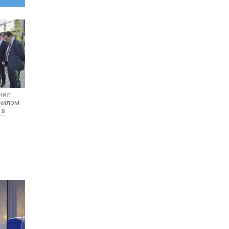
нил
 жилом
 в