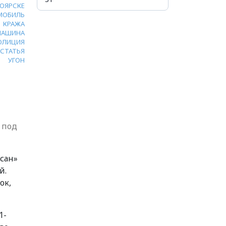
НОЯРСКЕ
МОБИЛЬ
КРАЖА
МАШИНА
ОЛИЦИЯ
СТАТЬЯ
УГОН
 под
ссан»
й.
ок,
1-