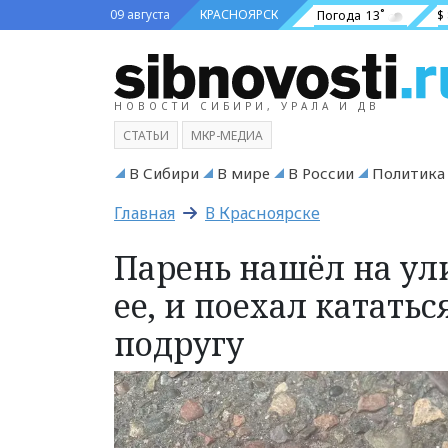
09 августа
КРАСНОЯРСК
Погода
13˚
$
НОВОСТИ СИБИРИ, УРАЛА И ДВ
СТАТЬИ
МКР-МЕДИА
В Сибири
В мире
В России
Политика
Главная
В Красноярске
Парень нашёл на ул
ее, и поехал катать
подругу