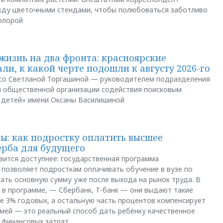
между цветочными стендами, чтобы полюбоваться заботливо
флорой
жизнь на два фронта: красноярские
ли, к какой черте подошли к августу 2026-го
и со Светланой Торгашиной — руководителем подразделения
й общественной организации содействия поисковым
 детей» имени Оксаны Василишиной
: как подростку оплатить высшее
ерба для будущего
вится доступнее: государственная программа
позволяет подросткам оплачивать обучение в вузе по
щать основную сумму уже после выхода на рынок труда. В
 в программе, — Сбербанк, Т-банк — они выдают такие
е 3% годовых, а остальную часть процентов компенсирует
емей — это реальный способ дать ребёнку качественное
 финансовых затрат