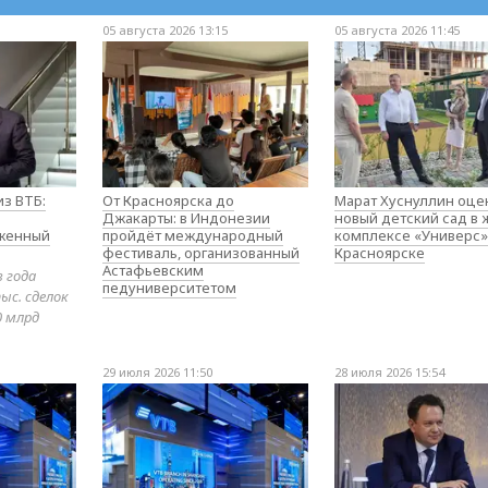
05 августа 2026 13:15
05 августа 2026 11:45
з ВТБ:
От Красноярска до
Марат Хуснуллин оце
Джакарты: в Индонезии
новый детский сад в
оженный
пройдёт международный
комплексе «Универс»
фестиваль, организованный
Красноярске
Астафьевским
в года
педуниверситетом
ыс. сделок
0 млрд
29 июля 2026 11:50
28 июля 2026 15:54