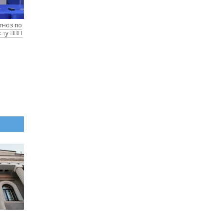
гноз по
сту ВВП