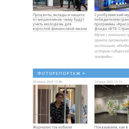
Проценты, вклады и защита
Сухобузимский му
от мошенников: чему будут
победителем гран
учить молодёжь для
программы «Красо
взрослой финансовой жизни
фонда «ВТБ-Стран
Музей с помощью с
гранта организует
экспозицию, объе
историю сибирской
лихорадки
ФОТОРЕПОРТАЖ
>
09 июня 2025 15:40
19 мая 2025 15:15
Журналистов избили
Показываем, как в