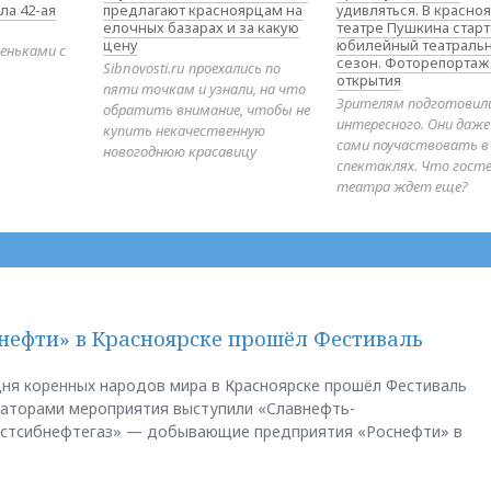
ла 42-ая
предлагают красноярцам на
удивляться. В красно
елочных базарах и за какую
театре Пушкина стар
цену
юбилейный театраль
еньками с
сезон. Фоторепортаж
Sibnovosti.ru проехались по
открытия
пяти точкам и узнали, на что
Зрителям подготовил
обратить внимание, чтобы не
интересного. Они даж
купить некачественную
сами поучаствовать в
новогоднюю красавицу
спектаклях. Что гост
театра ждет еще?
нефти» в Красноярске прошёл Фестиваль
ня коренных народов мира в Красноярске прошёл Фестиваль
заторами мероприятия выступили «Славнефть-
остсибнефтегаз» — добывающие предприятия «Роснефти» в