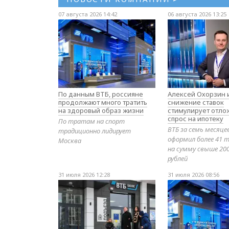
07 августа 2026 14:42
06 августа 2026 13:25
По данным ВТБ, россияне
Алексей Охорзин и
продолжают много тратить
снижение ставок
на здоровый образ жизни
стимулирует отл
спрос на ипотеку
По тратам на спорт
ВТБ за семь месяце
традиционно лидирует
оформил более 41 т
Москва
на сумму свыше 20
рублей
31 июля 2026 12:28
31 июля 2026 08:56