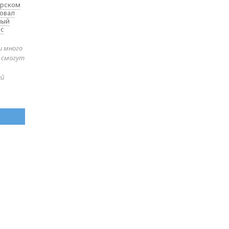
ярском
товал
ный
 с
и много
е смогут
ей