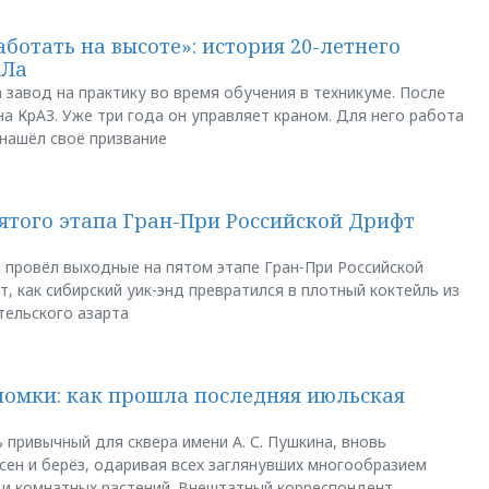
аботать на высоте»: история 20-летнего
АЛа
 завод на практику во время обучения в техникуме. После
а КрАЗ. Уже три года он управляет краном. Для него работа
 нашёл своё призвание
пятого этапа Гран-При Российской Дрифт
u провёл выходные на пятом этапе Гран-При Российской
, как сибирский уик-энд превратился в плотный коктейль из
тельского азарта
ломки: как прошла последняя июльская
 привычный для сквера имени А. С. Пушкина, вновь
сен и берёз, одаривая всех заглянувших многообразием
 и комнатных растений. Внештатный корреспондент