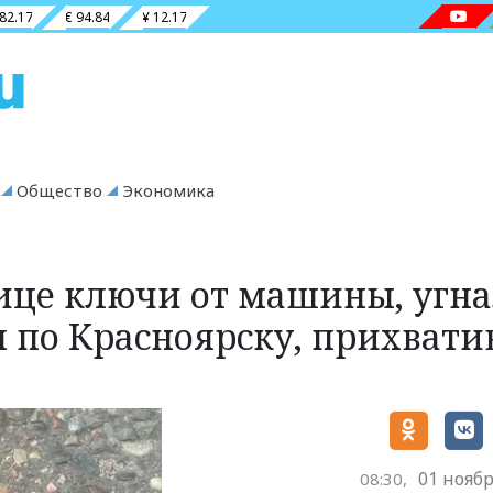
 82.17
€ 94.84
¥ 12.17
Общество
Экономика
ице ключи от машины, угн
ся по Красноярску, прихвати
01 ноябр
08:30,