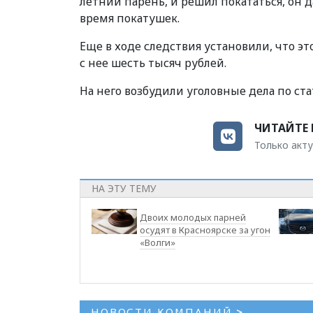
летний парень, и решил покататься, он да
время покатушек.
Еще в ходе следствия установили, что э
с нее шесть тысяч рублей.
На него возбудили уголовные дела по ста
ЧИТАЙТЕ 
Только акту
НА ЭТУ ТЕМУ
Двоих молодых парней
осудят в Красноярске за угон
«Волги»
НОВОСТИ КОМПАНИЙ
>