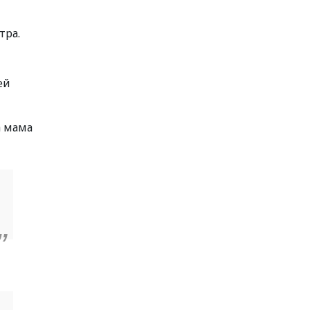
тра.
ей
а мама