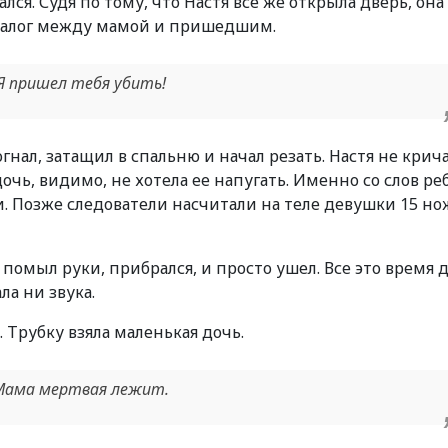
лся. Судя по тому, что Настя всё же открыла дверь, она
иалог между мамой и пришедшим.
 пришел тебя убить!
гнал, затащил в спальню и начал резать. Настя не крича
дочь, видимо, не хотела ее напугать. Именно со слов ре
. Позже следователи насчитали на теле девушки 15 н
помыл руки, прибрался, и просто ушел. Все это время 
ла ни звука.
Трубку взяла маленькая дочь.
– Мама мертвая лежит.