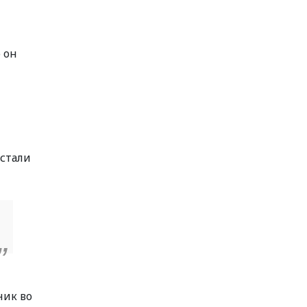
 он
 стали
ник во