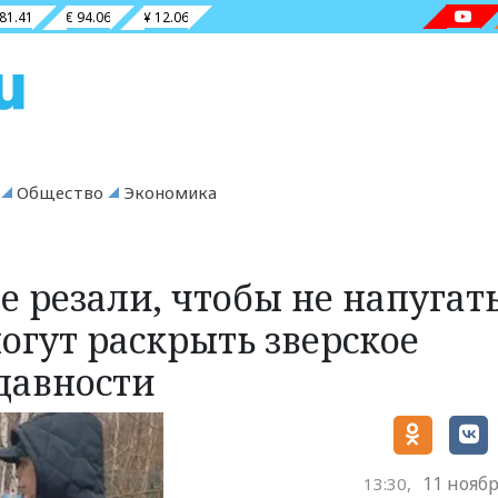
 81.41
€ 94.06
¥ 12.06
Общество
Экономика
ее резали, чтобы не напугат
могут раскрыть зверское
давности
11 ноябр
13:30,