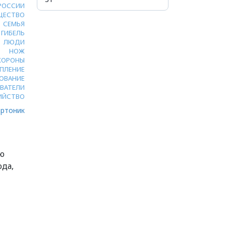
 РОССИИ
ЩЕСТВО
СЕМЬЯ
ГИБЕЛЬ
ЛЮДИ
НОЖ
ХОРОНЫ
ПЛЕНИЕ
ОВАНИЕ
ВАТЕЛИ
ИЙСТВО
ртоник
юю
ода,