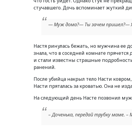
что гость уйдет. Однако стук не прекраща
стучавшего. Дочь вспоминает жуткий д
— Муж дома?— Ты зачем пришел?— Я
Настя ринулась бежать, но мужчина ее до
знала, что в соседней комнате прячется 
и стали известны страшные подробности
ранений.
После убийца накрыл тело Насти ковром, 
Насти пряталась за кроватью. Она не изда
На следующий день Насте позвонил муж. 
– Доченька, передай трубку маме. 