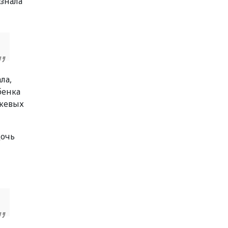
 знала
ла,
бенка
ожевых
дочь