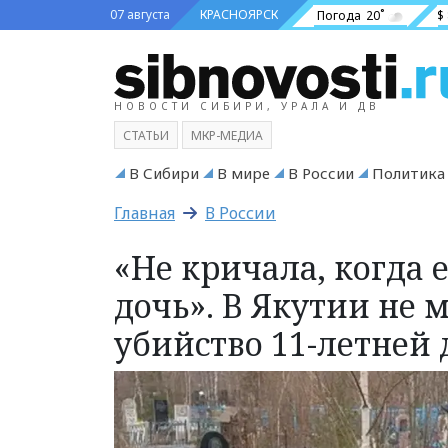
07 августа
КРАСНОЯРСК
Погода
20˚
$
НОВОСТИ СИБИРИ, УРАЛА И ДВ
СТАТЬИ
МКР-МЕДИА
В Сибири
В мире
В России
Политика
Главная
В России
«Не кричала, когда 
дочь». В Якутии не 
убийство 11-летней 