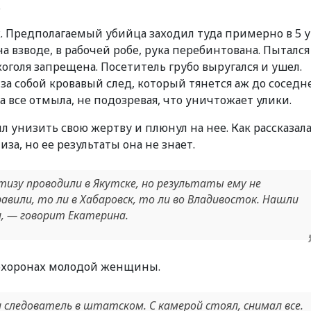
.
. Предполагаемый убийца заходил туда примерно в 5 у
а взводе, в рабочей робе, рука перебинтована. Пытался
коголя запрещена. Посетитель грубо выругался и ушел.
за собой кровавый след, который тянется аж до соседн
а все отмыла, не подозревая, что уничтожает улики.
л унизить свою жертву и плюнул на нее. Как рассказал
за, но ее результаты она не знает.
тизу проводили в Якутске, но результаты ему не
вили, то ли в Хабаровск, то ли во Владивосток. Нашли
и, — говорит Екатерина.
похоронах молодой женщины.
 следователь в штатском. С камерой стоял, снимал все.