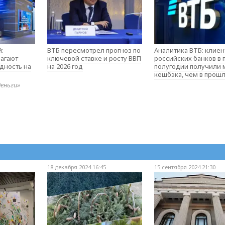
:
ВТБ пересмотрел прогноз по
Аналитика ВТБ: клие
агают
ключевой ставке и росту ВВП
российских банков в
дность на
на 2026 год
полугодии получили
кешбэка, чем в прош
деньги»
18 декабря 2024 16:45
15 сентября 2024 21:30