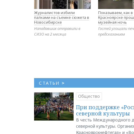
Журналистов избили
Показываем, как в
палками на съемке сюжета в
Красноярске прош
Новосибирске
музейная ночь
Нападавших отправили в
Гостей угощали печ
СИЗО на 2 месяца
предсказанием
СТАТЬИ
>
Общество
При поддержке «Рос
северной культуры
В честь Международного д
северной культуры. Органи
Красноярскнефтегаз» и «В