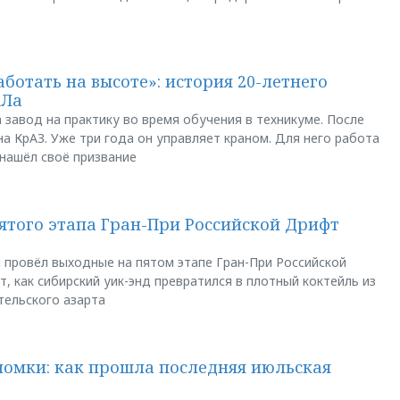
аботать на высоте»: история 20-летнего
АЛа
 завод на практику во время обучения в техникуме. После
а КрАЗ. Уже три года он управляет краном. Для него работа
 нашёл своё призвание
пятого этапа Гран-При Российской Дрифт
u провёл выходные на пятом этапе Гран-При Российской
, как сибирский уик-энд превратился в плотный коктейль из
тельского азарта
ломки: как прошла последняя июльская