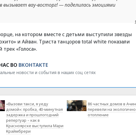
в вызывает вау-восторг! — поделилась эмоциями
ворце, на котором вместе с детьми выступили звезды
хито» и Айван. Триста танцоров total white показали
трек «Голоса».
НАС ВО
ВКОНТАКТЕ
альные новости и события в наших соц сетях
«Вызови такси, я уеду
86 частных домов в Ачи
домой»: пробка, 40-минутная
перевели на экологично
задержка и прошлогодний
отопление
репертуар – как в
Красноярске выступила Мари
Краймбрери