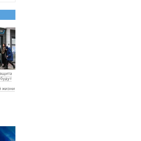
защита
 будут
й жизни