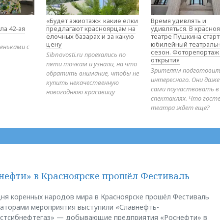
«Будет ажиотаж»: какие елки
Время удивлять и
ла 42-ая
предлагают красноярцам на
удивляться. В красно
елочных базарах и за какую
театре Пушкина стар
цену
юбилейный театраль
еньками с
сезон. Фоторепортаж
Sibnovosti.ru проехались по
открытия
пяти точкам и узнали, на что
Зрителям подготовил
обратить внимание, чтобы не
интересного. Они даж
купить некачественную
сами поучаствовать в
новогоднюю красавицу
спектаклях. Что гост
театра ждет еще?
нефти» в Красноярске прошёл Фестиваль
ня коренных народов мира в Красноярске прошёл Фестиваль
заторами мероприятия выступили «Славнефть-
остсибнефтегаз» — добывающие предприятия «Роснефти» в