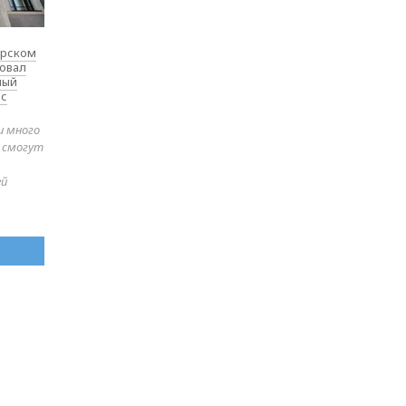
ярском
товал
ный
 с
и много
е смогут
ей