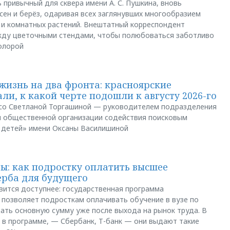
 привычный для сквера имени А. С. Пушкина, вновь
сен и берёз, одаривая всех заглянувших многообразием
 и комнатных растений. Внештатный корреспондент
между цветочными стендами, чтобы полюбоваться заботливо
флорой
жизнь на два фронта: красноярские
ли, к какой черте подошли к августу 2026-го
и со Светланой Торгашиной — руководителем подразделения
й общественной организации содействия поисковым
 детей» имени Оксаны Василишиной
: как подростку оплатить высшее
ерба для будущего
вится доступнее: государственная программа
позволяет подросткам оплачивать обучение в вузе по
щать основную сумму уже после выхода на рынок труда. В
 в программе, — Сбербанк, Т-банк — они выдают такие