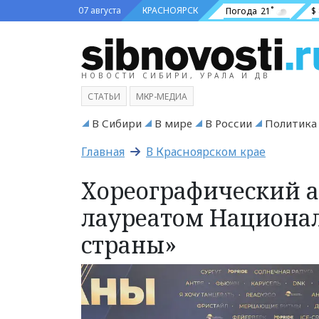
07 августа
КРАСНОЯРСК
Погода
21˚
$
НОВОСТИ СИБИРИ, УРАЛА И ДВ
СТАТЬИ
МКР-МЕДИА
В Сибири
В мире
В России
Политика
Главная
В Красноярском крае
Хореографический а
лауреатом Национа
страны»