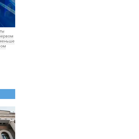
нты
 первом
 меньше
лом