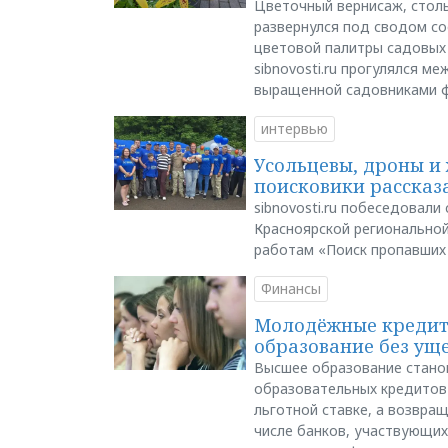
Цветочный вернисаж, столь
развернулся под сводом со
цветовой палитры садовых
sibnovosti.ru прогулялся 
выращенной садовниками 
интервью
Усольцевы, дроны и 
поисковики рассказа
sibnovosti.ru побеседовал
Красноярской регионально
работам «Поиск пропавших
Финансы
Молодёжные кредиты
образование без ущ
Высшее образование стано
образовательных кредитов 
льготной ставке, а возвра
числе банков, участвующих