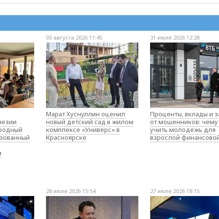
05 августа 2026 11:45
31 июля 2026 12:28
о
Марат Хуснуллин оценил
Проценты, вклады и 
незии
новый детский сад в жилом
от мошенников: чему
родный
комплексе «Универс» в
учить молодёжь для
изованный
Красноярске
взрослой финансово
м
28 июля 2026 15:54
27 июля 2026 18:15