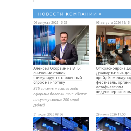
НОВОСТИ КОМПАНИЙ
>
06 августа 2026 13:25
05 августа 2026 13:15
Алексей Охорзин из ВТБ:
От Красноярска д
снижение ставок
Джакарты: в Индо
стимулирует отложенный
пройдёт междуна
спрос на ипотеку
фестиваль, орган
Астафьевским
ВТБ за семь месяцев года
педуниверситето
оформил более 41 тыс. сделок
на сумму свыше 200 млрд
рублей
31 июля 2026 08:56
29 июля 2026 11:50