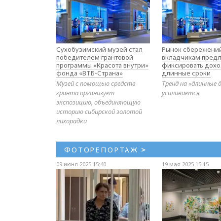
Сухобузимский музей стал
Рынок сбережений
победителем грантовой
вкладчикам предл
программы «Красота внутри»
фиксировать дохо
фонда «ВТБ-Страна»
длинные сроки
Музей с помощью средств
Тренд на «длинные 
гранта организует
усиливается
экспозицию, объединяющую
историю сибирской золотой
лихорадки
ФОТОРЕПОРТАЖ
>
09 июня 2025 15:40
19 мая 2025 15:15