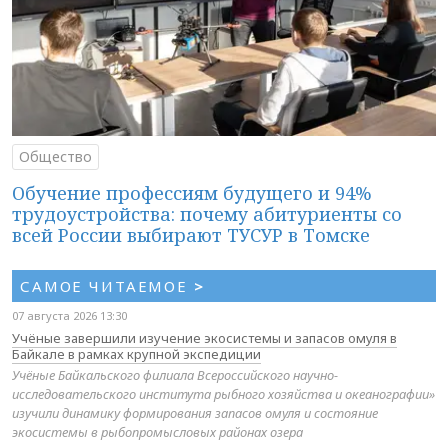
Общество
Обучение профессиям будущего и 94%
трудоустройства: почему абитуриенты со
всей России выбирают ТУСУР в Томске
САМОЕ ЧИТАЕМОЕ
>
07 августа 2026 13:30
Учёные завершили изучение экосистемы и запасов омуля в
Байкале в рамках крупной экспедиции
Учёные Байкальского филиала Всероссийского научно-
исследовательского института рыбного хозяйства и океанографии»
изучили динамику формирования запасов омуля и состояние
экосистемы в рыбопромысловых районах озера