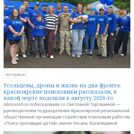
интервью
Усольцевы, дроны и жизнь на два фронта:
красноярские поисковики рассказали, к
какой черте подошли к августу 2026-го
sibnovosti.ru побеседовали со Светланой Торгашиной —
руководителем подразделения Красноярской региональной
общественной организации содействия поисковым работам
«Поиск пропавших детей» имени Оксаны Василишиной