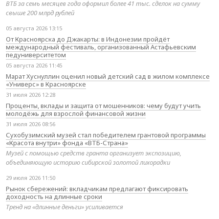
ВТБ за семь месяцев года оформил более 41 тыс. сделок на сумму
свыше 200 млрд рублей
05 августа 2026 13:15
От Красноярска до Джакарты: в Индонезии пройдёт
международный фестиваль, организованный Астафьевским
педуниверситетом
05 августа 2026 11:45
Марат Хуснуллин оценил новый детский сад в жилом комплексе
«Универс» в Красноярске
31 июля 2026 12:28
Проценты, вклады и защита от мошенников: чему будут учить
молодёжь для взрослой финансовой жизни
31 июля 2026 08:56
Сухобузимский музей стал победителем грантовой программы
«Красота внутри» фонда «ВТБ-Страна»
Музей с помощью средств гранта организует экспозицию,
объединяющую историю сибирской золотой лихорадки
29 июля 2026 11:50
Рынок сбережений: вкладчикам предлагают фиксировать
доходность на длинные сроки
Тренд на «длинные деньги» усиливается