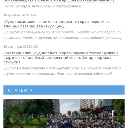
Показываем, как в Красноярске прошла 42-ая музейная ночь
Гостей угощали печеньками с предсказанием
18 декабря 2024 16:45
«Будет ажиотаж»: какие елки предлагают красноярцам на
елочных базарах и за какую цену
Sibnovosti.ru проехались по пяти точкам и узнали, на что обратить
внимание, чтобы не купить некачественную новогоднюю красавицу
15 сентября 2024 21:30
Время удивлять и удивляться. В красноярском театре Пушкина
стартовал юбилейный театральный сезон. Фоторепортаж с
открытия
Зрителям подготовили много интересного. Они даже смогут сами
поучаствовать в спектаклях. Что гостей театра ждет еще?
СТАТЬИ
>