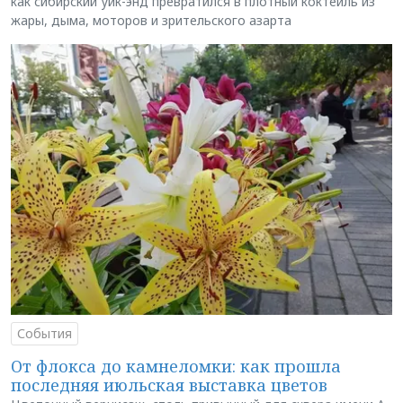
как сибирский уик-энд превратился в плотный коктейль из
жары, дыма, моторов и зрительского азарта
События
От флокса до камнеломки: как прошла
последняя июльская выставка цветов