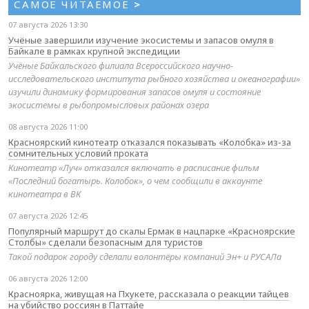
САМОЕ ЧИТАЕМОЕ
>
07 августа 2026 13:30
Учёные завершили изучение экосистемы и запасов омуля в
Байкале в рамках крупной экспедиции
Учёные Байкальского филиала Всероссийского научно-
исследовательского института рыбного хозяйства и океанографии»
изучили динамику формирования запасов омуля и состояние
экосистемы в рыбопромысловых районах озера
08 августа 2026 11:00
Красноярский кинотеатр отказался показывать «Колобка» из-за
сомнительных условий проката
Кинотеатр «Луч» отказался включать в расписание фильм
«Последний богатырь. Колобок», о чем сообщили в аккаунте
кинотеатра в ВК
07 августа 2026 12:45
Популярный маршрут до скалы Ермак в нацпарке «Красноярские
Столбы» сделали безопасным для туристов
Такой подарок городу сделали волонтёры компаний Эн+ и РУСАЛа
06 августа 2026 12:00
Красноярка, живущая на Пхукете, рассказала о реакции тайцев
на убийство россиян в Паттайе