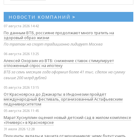
НОВОСТИ КОМПАНИЙ
>
07 августа 2026 14:42
По данным ВТБ, россияне продолжают много тратить на
здоровый образ жизни
По тратам на спорт традиционно лидирует Москва
06 августа 2026 13:25
Алексей Охорзин из ВТБ: снижение ставок стимулирует
отложенный спрос на ипотеку
ВТБ за семь месяцев года оформил более 41 тыс. сделок на сумму
свыше 200 млрд рублей
05 августа 2026 13:15
От Красноярска до Джакарты: в Индонезии пройдёт
международный фестиваль, организованный Астафьевским
педуниверситетом
05 августа 2026 11:45
Марат Хуснуллин оценил новый детский сад в жилом комплексе
«Универс» в Красноярске
31 июля 2026 12:28
Проценты, вклады и защита от мошенников: чему будут учить