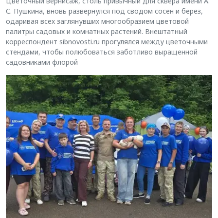
Цветочный вернисаж, столь привычный для сквера имени А.
С. Пушкина, вновь развернулся под сводом сосен и берёз,
одаривая всех заглянувших многообразием цветовой
палитры садовых и комнатных растений. Внештатный
корреспондент sibnovosti.ru прогулялся между цветочными
стендами, чтобы полюбоваться заботливо выращенной
садовниками флорой