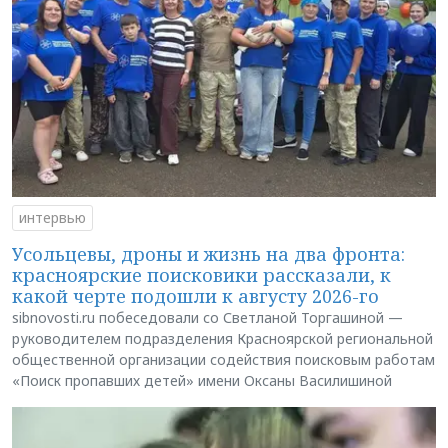
интервью
Усольцевы, дроны и жизнь на два фронта:
красноярские поисковики рассказали, к
какой черте подошли к августу 2026-го
sibnovosti.ru побеседовали со Светланой Торгашиной —
руководителем подразделения Красноярской региональной
общественной организации содействия поисковым работам
«Поиск пропавших детей» имени Оксаны Василишиной