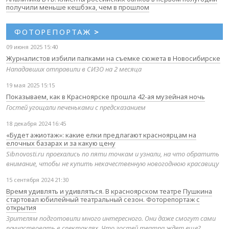
получили меньше кешбэка, чем в прошлом
ФОТОРЕПОРТАЖ
>
09 июня 2025 15:40
Журналистов избили палками на съемке сюжета в Новосибирске
Нападавших отправили в СИЗО на 2 месяца
19 мая 2025 15:15
Показываем, как в Красноярске прошла 42-ая музейная ночь
Гостей угощали печеньками с предсказанием
18 декабря 2024 16:45
«Будет ажиотаж»: какие елки предлагают красноярцам на
елочных базарах и за какую цену
Sibnovosti.ru проехались по пяти точкам и узнали, на что обратить
внимание, чтобы не купить некачественную новогоднюю красавицу
15 сентября 2024 21:30
Время удивлять и удивляться. В красноярском театре Пушкина
стартовал юбилейный театральный сезон. Фоторепортаж с
открытия
Зрителям подготовили много интересного. Они даже смогут сами
поучаствовать в спектаклях. Что гостей театра ждет еще?