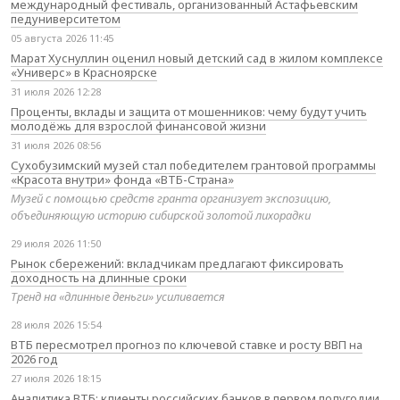
международный фестиваль, организованный Астафьевским
педуниверситетом
05 августа 2026 11:45
Марат Хуснуллин оценил новый детский сад в жилом комплексе
«Универс» в Красноярске
31 июля 2026 12:28
Проценты, вклады и защита от мошенников: чему будут учить
молодёжь для взрослой финансовой жизни
31 июля 2026 08:56
Сухобузимский музей стал победителем грантовой программы
«Красота внутри» фонда «ВТБ-Страна»
Музей с помощью средств гранта организует экспозицию,
объединяющую историю сибирской золотой лихорадки
29 июля 2026 11:50
Рынок сбережений: вкладчикам предлагают фиксировать
доходность на длинные сроки
Тренд на «длинные деньги» усиливается
28 июля 2026 15:54
ВТБ пересмотрел прогноз по ключевой ставке и росту ВВП на
2026 год
27 июля 2026 18:15
Аналитика ВТБ: клиенты российских банков в первом полугодии