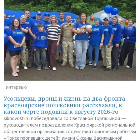
интервью
Усольцевы, дроны и жизнь на два фронта:
красноярские поисковики рассказали, к
какой черте подошли к августу 2026-го
sibnovosti.ru побеседовали со Светланой Торгашиной —
руководителем подразделения Красноярской региональной
общественной организации содействия поисковым работам
«Поиск пропавших детей» имени Оксаны Василишиной