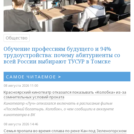
Общество
Обучение профессиям будущего и 94%
трудоустройства: почему абитуриенты со
всей России выбирают ТУСУР в Томске
САМОЕ ЧИТАЕМОЕ
>
08 августа 2026 11:00
Красноярский кинотеатр отказался показывать «Колобка» из-за
сомнительных условий проката
Кинотеатр «Луч» отказался включать в расписание фильм
«Последний богатырь. Колобок», о чем сообщили в аккаунте
кинотеатра в ВК
08 августа 2026 14:46
Семья пропала во время сплава по реке Кан под Зеленогорском