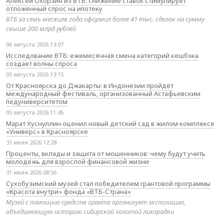
Алексей Охорзин из ВТБ: снижение ставок стимулирует
отложенный спрос на ипотеку
ВТБ за семь месяцев года оформил более 41 тыс. сделок на сумму
свыше 200 млрд рублей
06 августа 2026 13:07
Исследование ВТБ: ежемесячная смена категорий кешбэка
создает волны спроса
05 августа 2026 13:15
От Красноярска до Джакарты: в Индонезии пройдёт
международный фестиваль, организованный Астафьевским
педуниверситетом
05 августа 2026 11:45
Марат Хуснуллин оценил новый детский сад в жилом комплексе
«Универс» в Красноярске
31 июля 2026 12:28
Проценты, вклады и защита от мошенников: чему будут учить
молодёжь для взрослой финансовой жизни
31 июля 2026 08:56
Сухобузимский музей стал победителем грантовой программы
«Красота внутри» фонда «ВТБ-Страна»
Музей с помощью средств гранта организует экспозицию,
объединяющую историю сибирской золотой лихорадки