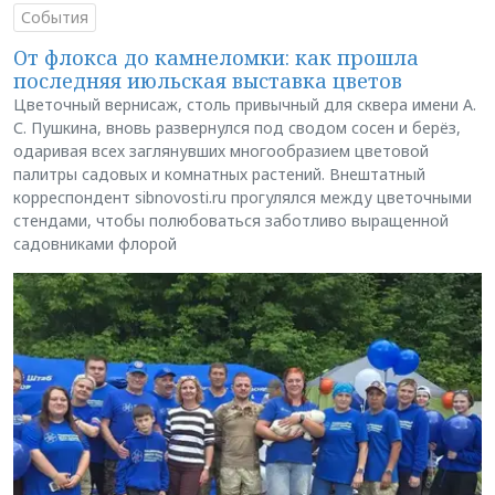
События
От флокса до камнеломки: как прошла
последняя июльская выставка цветов
Цветочный вернисаж, столь привычный для сквера имени А.
С. Пушкина, вновь развернулся под сводом сосен и берёз,
одаривая всех заглянувших многообразием цветовой
палитры садовых и комнатных растений. Внештатный
корреспондент sibnovosti.ru прогулялся между цветочными
стендами, чтобы полюбоваться заботливо выращенной
садовниками флорой