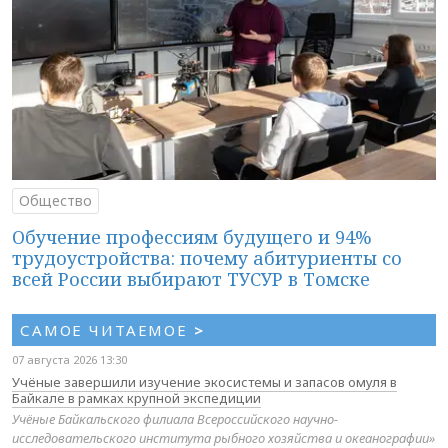
Общество
Обучение профессиям будущего и 94%
трудоустройства: почему абитуриенты со
всей России выбирают ТУСУР в Томске
САМОЕ ЧИТАЕМОЕ
>
07 августа 2026 13:30
Учёные завершили изучение экосистемы и запасов омуля в
Байкале в рамках крупной экспедиции
Учёные Байкальского филиала Всероссийского научно-
исследовательского института рыбного хозяйства и океанографии»