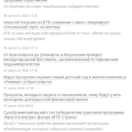
По тратам на спорт традиционно лидирует Москва
06 августа 2026 13:25
Алексей Охорзин из ВТБ: снижение ставок стимулирует
отложенный спрос на ипотеку
ВТБ за семь месяцев года оформил более 41 тыс. сделок на сумму
свыше 200 млрд рублей
05 августа 2026 13:15
От Красноярска до Джакарты: в Индонезии пройдёт
международный фестиваль, организованный Астафьевским
педуниверситетом
05 августа 2026 11:45
Марат Хуснуллин оценил новый детский сад в жилом комплексе
«Универс» в Красноярске
31 июля 2026 12:28
Проценты, вклады и защита от мошенников: чему будут учить
молодёжь для взрослой финансовой жизни
31 июля 2026 08:56
Сухобузимский музей стал победителем грантовой программы
«Красота внутри» фонда «ВТБ-Страна»
Музей с помощью средств гранта организует экспозицию,
объединяющую историю сибирской золотой лихорадки