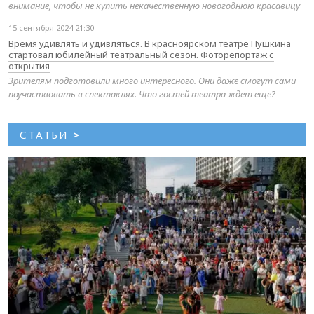
внимание, чтобы не купить некачественную новогоднюю красавицу
15 сентября 2024 21:30
Время удивлять и удивляться. В красноярском театре Пушкина
стартовал юбилейный театральный сезон. Фоторепортаж с
открытия
Зрителям подготовили много интересного. Они даже смогут сами
поучаствовать в спектаклях. Что гостей театра ждет еще?
СТАТЬИ
>