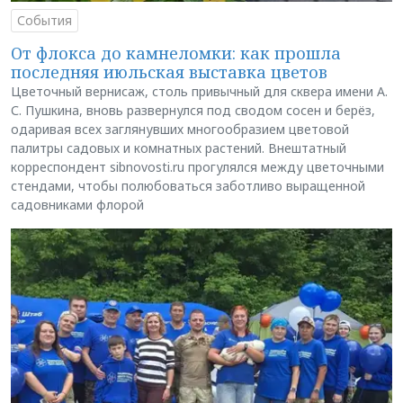
События
От флокса до камнеломки: как прошла
последняя июльская выставка цветов
Цветочный вернисаж, столь привычный для сквера имени А.
С. Пушкина, вновь развернулся под сводом сосен и берёз,
одаривая всех заглянувших многообразием цветовой
палитры садовых и комнатных растений. Внештатный
корреспондент sibnovosti.ru прогулялся между цветочными
стендами, чтобы полюбоваться заботливо выращенной
садовниками флорой