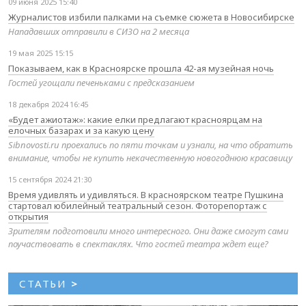
09 июня 2025 15:40
Журналистов избили палками на съемке сюжета в Новосибирске
Нападавших отправили в СИЗО на 2 месяца
19 мая 2025 15:15
Показываем, как в Красноярске прошла 42-ая музейная ночь
Гостей угощали печеньками с предсказанием
18 декабря 2024 16:45
«Будет ажиотаж»: какие елки предлагают красноярцам на
елочных базарах и за какую цену
Sibnovosti.ru проехались по пяти точкам и узнали, на что обратить
внимание, чтобы не купить некачественную новогоднюю красавицу
15 сентября 2024 21:30
Время удивлять и удивляться. В красноярском театре Пушкина
стартовал юбилейный театральный сезон. Фоторепортаж с
открытия
Зрителям подготовили много интересного. Они даже смогут сами
поучаствовать в спектаклях. Что гостей театра ждет еще?
СТАТЬИ
>