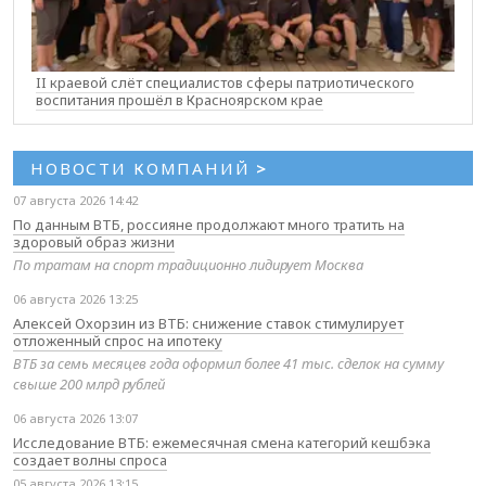
II краевой слёт специалистов сферы патриотического
воспитания прошёл в Красноярском крае
НОВОСТИ КОМПАНИЙ
>
07 августа 2026 14:42
По данным ВТБ, россияне продолжают много тратить на
здоровый образ жизни
По тратам на спорт традиционно лидирует Москва
06 августа 2026 13:25
Алексей Охорзин из ВТБ: снижение ставок стимулирует
отложенный спрос на ипотеку
ВТБ за семь месяцев года оформил более 41 тыс. сделок на сумму
свыше 200 млрд рублей
06 августа 2026 13:07
Исследование ВТБ: ежемесячная смена категорий кешбэка
создает волны спроса
05 августа 2026 13:15