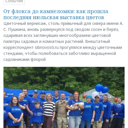
События
От флокса до камнеломки: как прошла
последняя июльская выставка цветов
Цветочный вернисаж, столь привычный для сквера имени А.
С. Пушкина, вновь развернулся под сводом сосен и берёз,
одаривая всех заглянувших многообразием цветовой
палитры садовых и комнатных растений. Внештатный
корреспондент sibnovosti.ru прогулялся между цветочными
стендами, чтобы полюбоваться заботливо выращенной
садовниками флорой