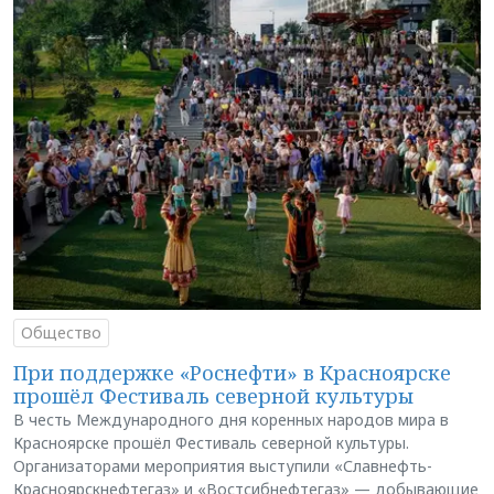
Общество
При поддержке «Роснефти» в Красноярске
прошёл Фестиваль северной культуры
В честь Международного дня коренных народов мира в
Красноярске прошёл Фестиваль северной культуры.
Организаторами мероприятия выступили «Славнефть-
Красноярскнефтегаз» и «Востсибнефтегаз» — добывающие