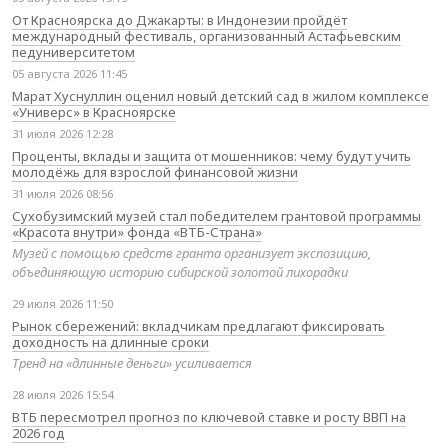
От Красноярска до Джакарты: в Индонезии пройдёт
международный фестиваль, организованный Астафьевским
педуниверситетом
05 августа 2026 11:45
Марат Хуснуллин оценил новый детский сад в жилом комплексе
«Универс» в Красноярске
31 июля 2026 12:28
Проценты, вклады и защита от мошенников: чему будут учить
молодёжь для взрослой финансовой жизни
31 июля 2026 08:56
Сухобузимский музей стал победителем грантовой программы
«Красота внутри» фонда «ВТБ-Страна»
Музей с помощью средств гранта организует экспозицию,
объединяющую историю сибирской золотой лихорадки
29 июля 2026 11:50
Рынок сбережений: вкладчикам предлагают фиксировать
доходность на длинные сроки
Тренд на «длинные деньги» усиливается
28 июля 2026 15:54
ВТБ пересмотрел прогноз по ключевой ставке и росту ВВП на
2026 год