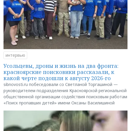
интервью
Усольцевы, дроны и жизнь на два фронта:
красноярские поисковики рассказали, к
какой черте подошли к августу 2026-го
sibnovosti.ru побеседовали со Светланой Торгашиной —
руководителем подразделения Красноярской региональной
общественной организации содействия поисковым работам
«Поиск пропавших детей» имени Оксаны Василишиной