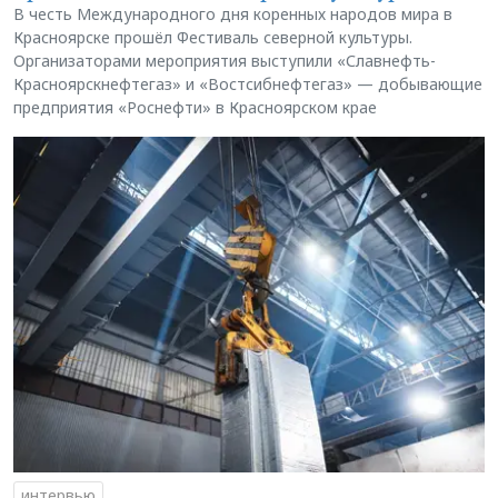
В честь Международного дня коренных народов мира в
Красноярске прошёл Фестиваль северной культуры.
Организаторами мероприятия выступили «Славнефть-
Красноярскнефтегаз» и «Востсибнефтегаз» — добывающие
предприятия «Роснефти» в Красноярском крае
интервью