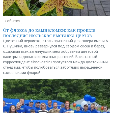
События
От флокса до камнеломки: как прошла
последняя июльская выставка цветов
Цветочный вернисаж, столь привычный для сквера имени А.
С. Пушкина, вновь развернулся под сводом сосен и берёз,
одаривая всех заглянувших многообразием цветовой
палитры садовых и комнатных растений. Внештатный
корреспондент sibnovosti.ru прогулялся между цветочными
стендами, чтобы полюбоваться заботливо выращенной
садовниками флорой