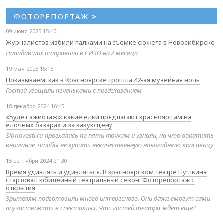
ФОТОРЕПОРТАЖ
>
09 июня 2025 15:40
Журналистов избили палками на съемке сюжета в Новосибирске
Нападавших отправили в СИЗО на 2 месяца
19 мая 2025 15:15
Показываем, как в Красноярске прошла 42-ая музейная ночь
Гостей угощали печеньками с предсказанием
18 декабря 2024 16:45
«Будет ажиотаж»: какие елки предлагают красноярцам на
елочных базарах и за какую цену
Sibnovosti.ru проехались по пяти точкам и узнали, на что обратить
внимание, чтобы не купить некачественную новогоднюю красавицу
15 сентября 2024 21:30
Время удивлять и удивляться. В красноярском театре Пушкина
стартовал юбилейный театральный сезон. Фоторепортаж с
открытия
Зрителям подготовили много интересного. Они даже смогут сами
поучаствовать в спектаклях. Что гостей театра ждет еще?