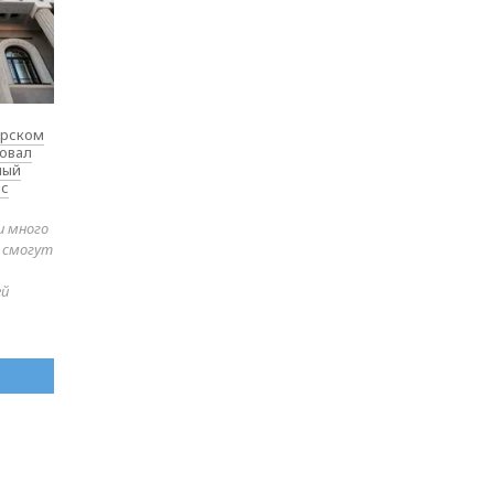
ярском
товал
ный
 с
и много
е смогут
ей