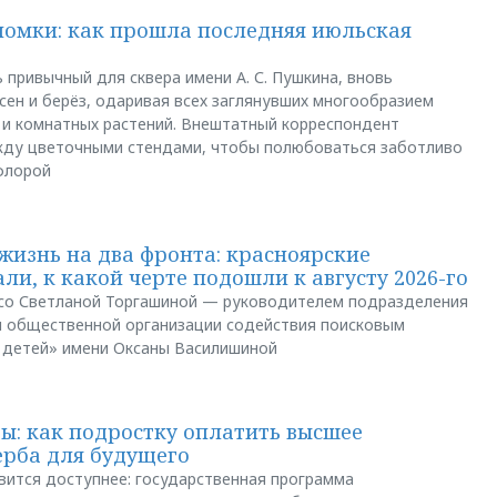
ломки: как прошла последняя июльская
 привычный для сквера имени А. С. Пушкина, вновь
сен и берёз, одаривая всех заглянувших многообразием
 и комнатных растений. Внештатный корреспондент
между цветочными стендами, чтобы полюбоваться заботливо
флорой
жизнь на два фронта: красноярские
ли, к какой черте подошли к августу 2026-го
и со Светланой Торгашиной — руководителем подразделения
й общественной организации содействия поисковым
 детей» имени Оксаны Василишиной
: как подростку оплатить высшее
ерба для будущего
вится доступнее: государственная программа