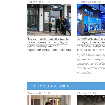
31 июля 2026 12:28
31 июля 2026 08:56
Проценты, вклады и защита
Сухобузимский му
от мошенников: чему будут
победителем гран
учить молодёжь для
программы «Красо
взрослой финансовой жизни
фонда «ВТБ-Стран
Музей с помощью с
гранта организует
экспозицию, объе
историю сибирской
лихорадки
ФОТОРЕПОРТАЖ
>
09 июня 2025 15:40
19 мая 2025 15:15