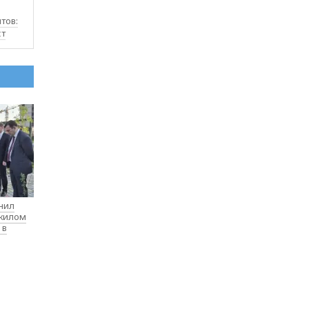
тов:
ст
нил
 жилом
 в