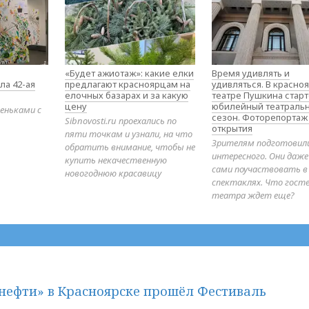
«Будет ажиотаж»: какие елки
Время удивлять и
ла 42-ая
предлагают красноярцам на
удивляться. В красно
елочных базарах и за какую
театре Пушкина стар
цену
юбилейный театраль
еньками с
сезон. Фоторепортаж
Sibnovosti.ru проехались по
открытия
пяти точкам и узнали, на что
Зрителям подготовил
обратить внимание, чтобы не
интересного. Они даж
купить некачественную
сами поучаствовать в
новогоднюю красавицу
спектаклях. Что гост
театра ждет еще?
нефти» в Красноярске прошёл Фестиваль