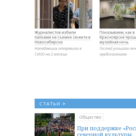
Журналистов избили
Показываем, как в
палками на съемке сюжета в
Красноярске прош
Новосибирске
музейная ночь
Нападавших отправили в
Гостей угощали печ
СИЗО на 2 месяца
предсказанием
СТАТЬИ
>
Общество
При поддержке «Рос
северной культуры