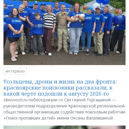
интервью
Усольцевы, дроны и жизнь на два фронта:
красноярские поисковики рассказали, к
какой черте подошли к августу 2026-го
sibnovosti.ru побеседовали со Светланой Торгашиной —
руководителем подразделения Красноярской региональной
общественной организации содействия поисковым работам
«Поиск пропавших детей» имени Оксаны Василишиной