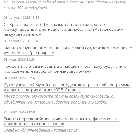
ВТБ за семь месяцев года оформил более 41 тыс. сделок на сумму
свыше 200 млрд рублей
05 августа 2026 13:15
От Красноярска до Джакарты: в Индонезии пройдёт
международный фестиваль, организованный Астафьевским
педуниверситетом
05 августа 2026 11:45
Марат Хуснуллин оценил новый детский сад в жилом комплексе
«Универс» в Красноярске
31 июля 2026 12:28
Проценты, вклады и защита от мошенников: чему будут учить
молодёжь для взрослой финансовой жизни
31 июля 2026 08:56
Сухобузимский музей стал победителем грантовой программы
«Красота внутри» фонда «ВТБ-Страна»
Музей с помощью средств гранта организует экспозицию,
объединяющую историю сибирской золотой лихорадки
29 июля 2026 11:50
Рынок сбережений: вкладчикам предлагают фиксировать
доходность на длинные сроки
Тренд на «длинные деньги» усиливается