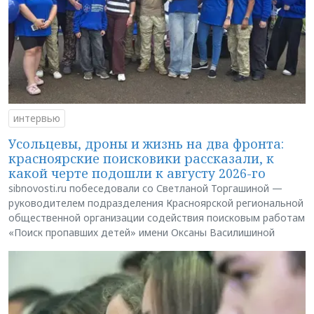
интервью
Усольцевы, дроны и жизнь на два фронта:
красноярские поисковики рассказали, к
какой черте подошли к августу 2026-го
sibnovosti.ru побеседовали со Светланой Торгашиной —
руководителем подразделения Красноярской региональной
общественной организации содействия поисковым работам
«Поиск пропавших детей» имени Оксаны Василишиной