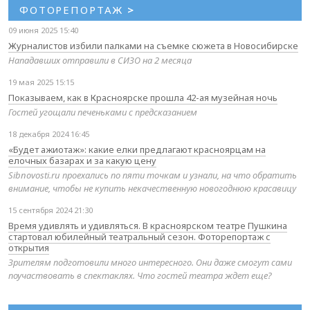
ФОТОРЕПОРТАЖ
>
09 июня 2025 15:40
Журналистов избили палками на съемке сюжета в Новосибирске
Нападавших отправили в СИЗО на 2 месяца
19 мая 2025 15:15
Показываем, как в Красноярске прошла 42-ая музейная ночь
Гостей угощали печеньками с предсказанием
18 декабря 2024 16:45
«Будет ажиотаж»: какие елки предлагают красноярцам на
елочных базарах и за какую цену
Sibnovosti.ru проехались по пяти точкам и узнали, на что обратить
внимание, чтобы не купить некачественную новогоднюю красавицу
15 сентября 2024 21:30
Время удивлять и удивляться. В красноярском театре Пушкина
стартовал юбилейный театральный сезон. Фоторепортаж с
открытия
Зрителям подготовили много интересного. Они даже смогут сами
поучаствовать в спектаклях. Что гостей театра ждет еще?