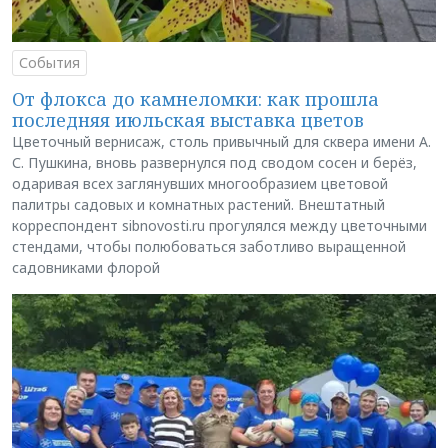
События
От флокса до камнеломки: как прошла
последняя июльская выставка цветов
Цветочный вернисаж, столь привычный для сквера имени А.
С. Пушкина, вновь развернулся под сводом сосен и берёз,
одаривая всех заглянувших многообразием цветовой
палитры садовых и комнатных растений. Внештатный
корреспондент sibnovosti.ru прогулялся между цветочными
стендами, чтобы полюбоваться заботливо выращенной
садовниками флорой