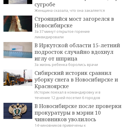
сугробе
Женщина сказала, что она закаляется
Строящийся мост загорелся в
Новосибирске
За 37 минут открытое горение
ликвидировали
В Иркутской области 15-летний
подросток случайно вдохнул
иглу от шприца
За жизнь ребенка боролись врачи
Сибирский историк сравнил
уборку снега в Новосибирске и
Красноярске
Историк поехал в командировку и в
течение 12 дней посетил 6 городов
В Новосибирске после проверки
прокуратуры в мэрии 10
чиновников уволилось
14 чиновников привечены к