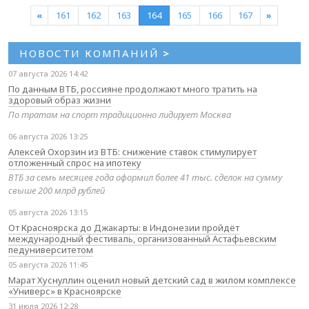
«
161
162
163
164
165
166
167
»
НОВОСТИ КОМПАНИЙ
>
07 августа 2026 14:42
По данным ВТБ, россияне продолжают много тратить на
здоровый образ жизни
По тратам на спорт традиционно лидирует Москва
06 августа 2026 13:25
Алексей Охорзин из ВТБ: снижение ставок стимулирует
отложенный спрос на ипотеку
ВТБ за семь месяцев года оформил более 41 тыс. сделок на сумму
свыше 200 млрд рублей
05 августа 2026 13:15
От Красноярска до Джакарты: в Индонезии пройдёт
международный фестиваль, организованный Астафьевским
педуниверситетом
05 августа 2026 11:45
Марат Хуснуллин оценил новый детский сад в жилом комплексе
«Универс» в Красноярске
31 июля 2026 12:28