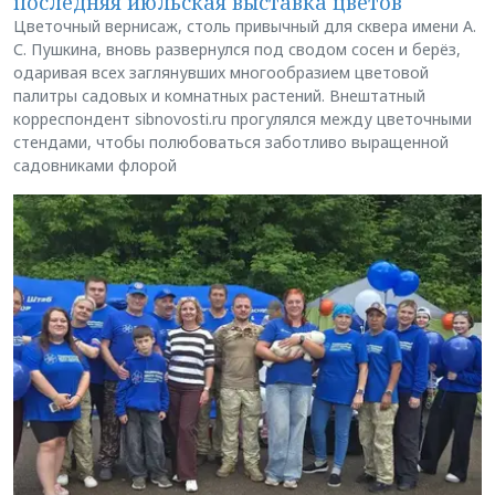
последняя июльская выставка цветов
Цветочный вернисаж, столь привычный для сквера имени А.
С. Пушкина, вновь развернулся под сводом сосен и берёз,
одаривая всех заглянувших многообразием цветовой
палитры садовых и комнатных растений. Внештатный
корреспондент sibnovosti.ru прогулялся между цветочными
стендами, чтобы полюбоваться заботливо выращенной
садовниками флорой