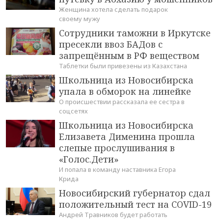
Женщина хотела сделать подарок
своему мужу
Сотрудники таможни в Иркутске
пресекли ввоз БАДов с
запрещённым в РФ веществом
Таблетки были привезены из Казахстана
Школьница из Новосибирска
упала в обморок на линейке
О происшествии рассказала ее сестра в
соцсетях
Школьница из Новосибирска
Елизавета Дименина прошла
слепые прослушивания в
«Голос.Дети»
И попала в команду наставника Егора
Крида
Новосибирский губернатор сдал
положительный тест на COVID-19
Андрей Травников будет работать