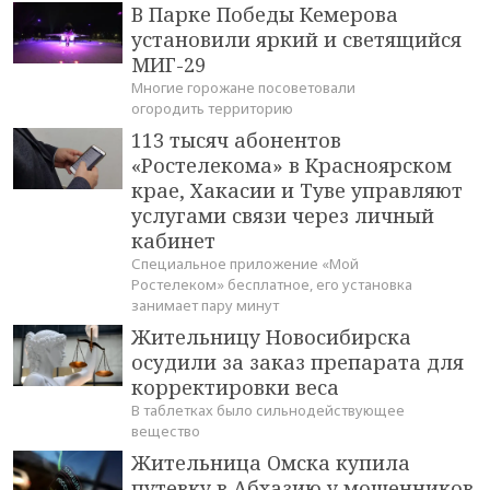
В Парке Победы Кемерова
установили яркий и светящийся
МИГ-29
Многие горожане посоветовали
огородить территорию
113 тысяч абонентов
«Ростелекома» в Красноярском
крае, Хакасии и Туве управляют
услугами связи через личный
кабинет
Специальное приложение «Мой
Ростелеком» бесплатное, его установка
занимает пару минут
Жительницу Новосибирска
осудили за заказ препарата для
корректировки веса
В таблетках было сильнодействующее
вещество
Жительница Омска купила
путевку в Абхазию у мошенников