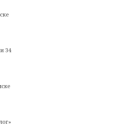
ске
и 34
мске
лог»