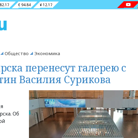
 82.17
€ 94.84
¥ 12.17
Общество
Экономика
рска перенесут галерею с
тин Василия Сурикова
ия
рска. Об
ой