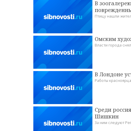
В зоогалерею
поврежденн
Птицу нашли жител
Омским худо
Власти города сня
В Лондоне у
Работы красноярца 
Среди росси
Шишкин
За ним следуют Ре