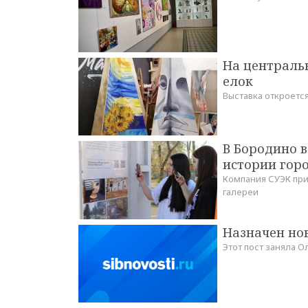
На централь
елок
Выставка откроется
В Бородино в
истории гор
Компания СУЭК при
галереи
Назначен но
Этот пост заняла 