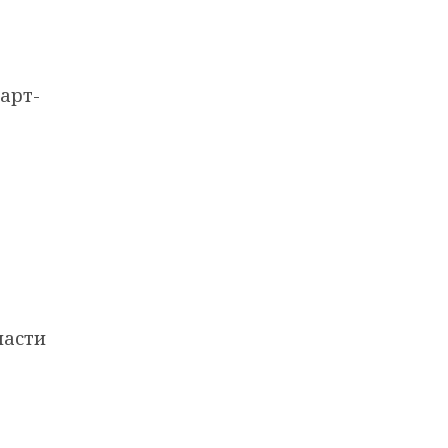
арт-
ласти