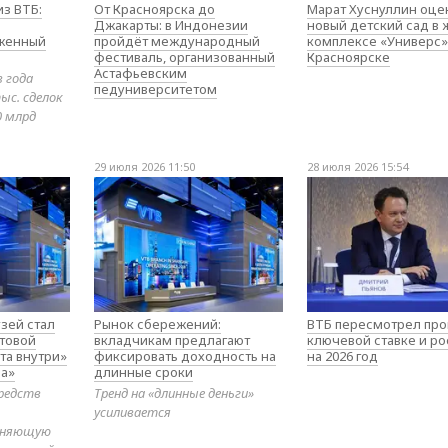
з ВТБ:
От Красноярска до
Марат Хуснуллин оце
Джакарты: в Индонезии
новый детский сад в
оженный
пройдёт международный
комплексе «Универс»
фестиваль, организованный
Красноярске
Астафьевским
в года
педуниверситетом
ыс. сделок
0 млрд
29 июля 2026 11:50
28 июля 2026 15:54
зей стал
Рынок сбережений:
ВТБ пересмотрел про
товой
вкладчикам предлагают
ключевой ставке и ро
та внутри»
фиксировать доходность на
на 2026 год
а»
длинные сроки
редств
Тренд на «длинные деньги»
усиливается
диняющую