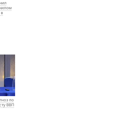
нил
 жилом
 в
гноз по
сту ВВП