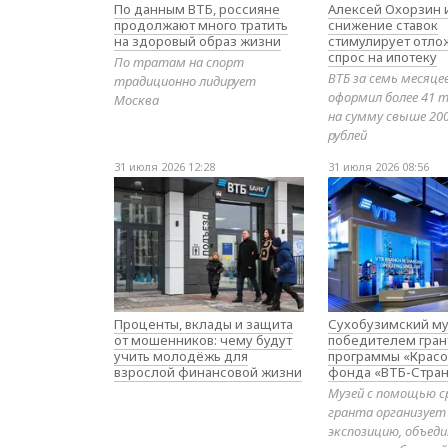
По данным ВТБ, россияне
Алексей Охорзин и
продолжают много тратить
снижение ставок
на здоровый образ жизни
стимулирует отл
спрос на ипотеку
По тратам на спорт
ВТБ за семь месяце
традиционно лидирует
оформил более 41 т
Москва
на сумму свыше 20
рублей
31 июля 2026 12:28
31 июля 2026 08:56
Проценты, вклады и защита
Сухобузимский му
от мошенников: чему будут
победителем гран
учить молодёжь для
программы «Красо
взрослой финансовой жизни
фонда «ВТБ-Стран
Музей с помощью с
гранта организует
экспозицию, объе