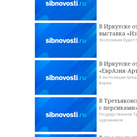
В Иркутске 
выставка «И
Экспозиция будет 
В Иркутске 
«ЕврАзия-Арт
В экспозиции пред
Кореи
В Третьяковс
с персиками
Государственная Т
художников