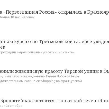
а «Первозданная Россия» открылась в Краснояр
более 10 тыс. человек
н-экскурсию по Третьяковской галерее увидел
век
проходила через социальную сеть «ВКонтакте»
енили живописную красоту Тарской улицы в О
другими работами художницы Елены Лобовой была
удожественном салоне Art Shopping во французской
. Бронштейна» состоится творческий вечер «Эпи
ет 23 октября