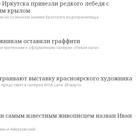
 Иркутска привезли редкого лебедя с
ым крылом
и на Осинском заливе Братского водохранилища
жникам оставили граффити
ли претензии к оформлению галереи «Левая нога»
страивают выставку красноярского художника
представят в галерее Brick Lane 28 марта
ян самым известным живописцем назван Иван
пин и Айвазовский