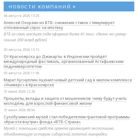
НОВОСТИ КОМПАНИЙ
>
06 августа 2026 13:25
Алексей Охорзин из ВТБ: снижение ставок стимулирует
отложенный спрос на ипотеку
ВТБ за семь месяцев года оформил более 41 тыс. сделок на сумму
свыше 200 млрд рублей
05 августа 2026 13:15
От Красноярска до Джакарты: в Индонезии пройдёт
международный фестиваль, организованный Астафьевским
педуниверситетом
05 августа 2026 11:45
Марат Хуснуллин оценил новый детский сад в жилом комплексе
«Универс» в Красноярске
31 июля 2026 12:28
Проценты, вклады и защита от мошенников: чему будут учить
молодёжь для взрослой финансовой жизни
31 июля 2026 08:56
Сухобузимский музей стал победителем грантовой программы
«Красота внутри» фонда «ВТБ-Страна»
Музей с помощью средств гранта организует экспозицию,
объединяющую историю сибирской золотой лихорадки