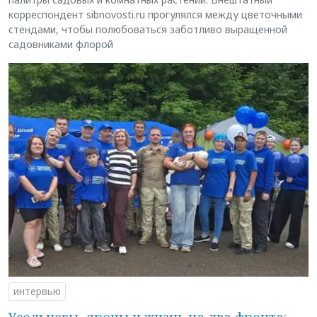
корреспондент sibnovosti.ru прогулялся между цветочными
стендами, чтобы полюбоваться заботливо выращенной
садовниками флорой
интервью
Усольцевы, дроны и жизнь на два фронта: