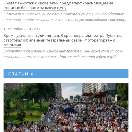
«Будет ажиотаж»: какие елки предлагают красноярцам на
елочных базарах и за какую цену
Sibnovosti.ru проехались по пяти точкам и узнали, на что обратить
внимание, чтобы не купить некачественную новогоднюю красавицу
15 сентября 2024 21:30
Время удивлять и удивляться. В красноярском театре Пушкина
стартовал юбилейный театральный сезон. Фоторепортаж с
открытия
Зрителям подготовили много интересного. Они даже смогут сами
поучаствовать в спектаклях. Что гостей театра ждет еще?
СТАТЬИ
>