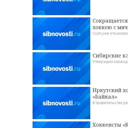
Сокращается 
хоккею с мя
США уже отказалис
Сибирские кл
Утвержден календа
Иркутский х
«Байкал»
В правительстве р
Хоккеисты «К