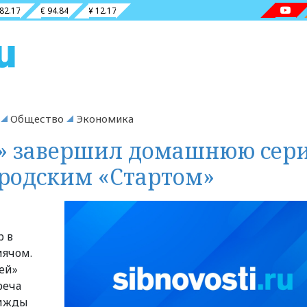
 82.17
€ 94.84
¥ 12.17
Общество
Экономика
» завершил домашнюю сер
родским «Стартом»
р в
мячом.
ей»
реча
рижды