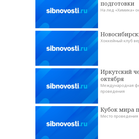
подготовки
На лед «Химика» он
Новосибирск
Хоккейный клуб ве
Иркутский че
октября
Международная фе
проведения
Кубок мира п
Место проведения 