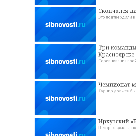
Скончался д
Это подтвердили в
Три команды 
Красноярске
Соревнования пройд
Чемпионат ми
Турнир должен был 
Иркутский «
Центр открылся, н