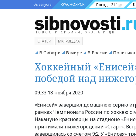
08 августа
КРАСНОЯРСК
Погода
21˚
$
НОВОСТИ СИБИРИ, УРАЛА И ДВ
СТАТЬИ
МКР-МЕДИА
В Сибири
В мире
В России
Политика
Хоккейный «Енисей
победой над нижего
09:33 18 ноября 2020
«Енисей» завершил домашнюю серию иг
рамках Чемпионата России по хоккею с 
Накануне красноярцы на стадионе «Енис
принимали нижегородский «Старт». Вст
завершилась со счетом 9:2. У «Енисея» т