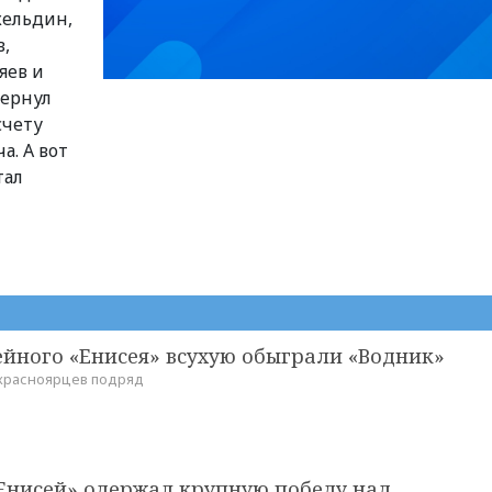
кельдин,
,
яев и
вернул
счету
а. А вот
тал
ейного «Енисея» всухую обыграли «Водник»
 красноярцев подряд
Енисей» одержал крупную победу над