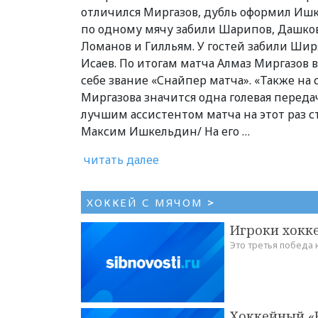
отличился Миргазов, дубль оформил Иш
по одному мячу забили Шарипов, Дашков
Ломанов и Гилльям. У гостей забили Шир
Исаев. По итогам матча Алмаз Миргазов 
себе звание «Снайпер матча». «Также на 
Миргазова значится одна голевая передач
лучшим ассистентом матча на этот раз с
Максим Ишкельдин/ На его …
читать далее
ХОККЕЙ С МЯЧОМ
>
Игроки хокк
Это третья победа
Хоккейный «