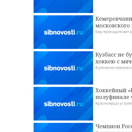
Кемеровчани
московского 
Ему принадлежит р
Кузбасс не б
хоккею с мя
В регионе перенес
Хоккейный «Е
полуфинале 
Красноярцы уступи
Чемпион Росс