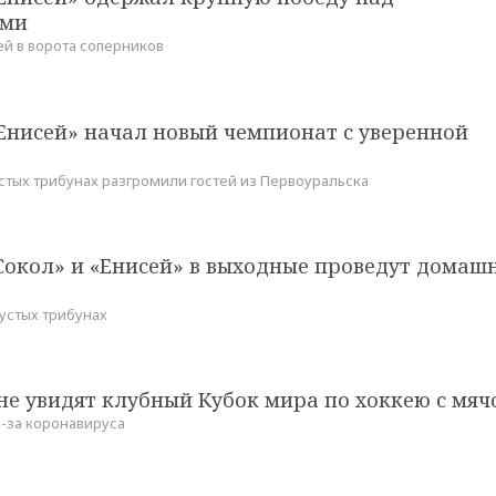
ами
ей в ворота соперников
Енисей» начал новый чемпионат с уверенной
стых трибунах разгромили гостей из Первоуральска
Сокол» и «Енисей» в выходные проведут домаш
пустых трибунах
не увидят клубный Кубок мира по хоккею с мяч
-за коронавируса