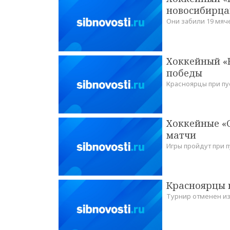
новосибирц
Они забили 19 мяч
Хоккейный «
победы
Красноярцы при пу
Хоккейные «
матчи
Игры пройдут при 
Красноярцы 
Турнир отменен из