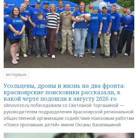
интервью
Усольцевы, дроны и жизнь на два фронта:
красноярские поисковики рассказали, к
какой черте подошли к августу 2026-го
sibnovosti.ru побеседовали со Светланой Торгашиной —
руководителем подразделения Красноярской региональной
общественной организации содействия поисковым работам
«Поиск пропавших детей» имени Оксаны Василишиной