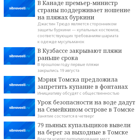
В Канаде премьер-министр
страны поддерживает ношение
на пляжах буркини
Джастин Трюдо является сторонником
защиты буркини — купальных костюмов,
соответствующих требованиям шариата
к одежде мусульманок
В Кузбассе закрывают пляжи
раньше срока
В прошлом году первые пляжи
закрылись 19 августа
Мэрия Томска предложила
запретить купание в фонтанах
Инициативу обсудят с общественностью
Урок безопасности на воде дадут
на Семейкином острове в Томске
Занятие состоится в четверг
79 пьяных купальщиков вывели
на берег за выходные в Томске
Власти усилят патрулирование мест