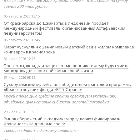
ВТБ за семь месяцев года оформил более 41 тыс. сделок на сумму
свыше 200 млрд рублей
05 августа 2026 13:15
От Красноярска до Джакарты: в Индонезии пройдёт
международный фестиваль, организованный Астафьевским
педуниверситетом
05 августа 2026 11:45
Марат Хуснуллин оценил новый детский сад в жилом комплексе
«Универс» в Красноярске
31 июля 2026 12:28
Проценты, вклады и защита от мошенников: чему будут учить
молодёжь для взрослой финансовой жизни
31 июля 2026 08:56
Сухобузимский музей стал победителем грантовой программы
«Красота внутри» фонда «ВТБ-Страна»
Музей с помощью средств гранта организует экспозицию,
объединяющую историю сибирской золотой лихорадки
29 июля 2026 11:50
Рынок сбережений: вкладчикам предлагают фиксировать
доходность на длинные сроки
Тренд на «длинные деньги» усиливается