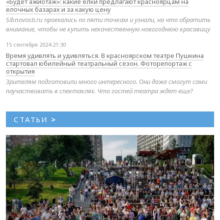
«Будет ажиотаж»: какие елки предлагают красноярцам на
елочных базарах и за какую цену
Sibnovosti.ru проехались по пяти точкам и узнали, на что обратить
внимание, чтобы не купить некачественную новогоднюю красавицу
15 сентября 2024 21:30
Время удивлять и удивляться. В красноярском театре Пушкина
стартовал юбилейный театральный сезон. Фоторепортаж с
открытия
Зрителям подготовили много интересного. Они даже смогут сами
поучаствовать в спектаклях. Что гостей театра ждет еще?
СТАТЬИ
>