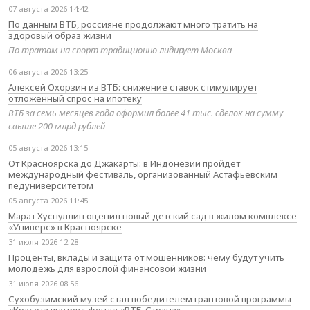
07 августа 2026 14:42
По данным ВТБ, россияне продолжают много тратить на
здоровый образ жизни
По тратам на спорт традиционно лидирует Москва
06 августа 2026 13:25
Алексей Охорзин из ВТБ: снижение ставок стимулирует
отложенный спрос на ипотеку
ВТБ за семь месяцев года оформил более 41 тыс. сделок на сумму
свыше 200 млрд рублей
05 августа 2026 13:15
От Красноярска до Джакарты: в Индонезии пройдёт
международный фестиваль, организованный Астафьевским
педуниверситетом
05 августа 2026 11:45
Марат Хуснуллин оценил новый детский сад в жилом комплексе
«Универс» в Красноярске
31 июля 2026 12:28
Проценты, вклады и защита от мошенников: чему будут учить
молодёжь для взрослой финансовой жизни
31 июля 2026 08:56
Сухобузимский музей стал победителем грантовой программы