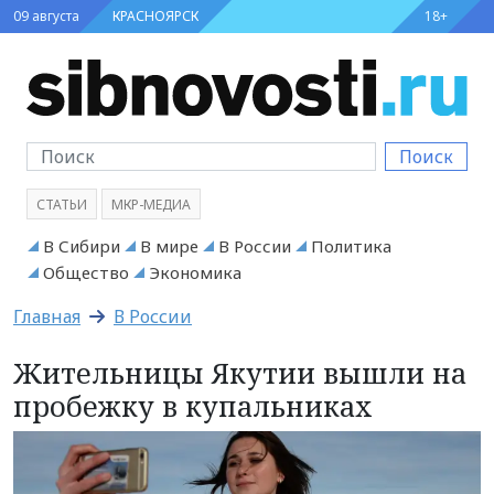
09 августа
КРАСНОЯРСК
18+
Поиск
СТАТЬИ
МКР-МЕДИА
В Сибири
В мире
В России
Политика
Общество
Экономика
Главная
В России
Жительницы Якутии вышли на
пробежку в купальниках