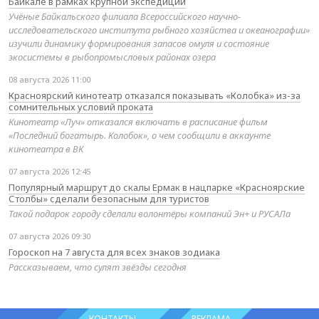
Байкале в рамках крупной экспедиции
Учёные Байкальского филиала Всероссийского научно-
исследовательского института рыбного хозяйства и океанографии»
изучили динамику формирования запасов омуля и состояние
экосистемы в рыбопромысловых районах озера
08 августа 2026 11:00
Красноярский кинотеатр отказался показывать «Колобка» из-за
сомнительных условий проката
Кинотеатр «Луч» отказался включать в расписание фильм
«Последний богатырь. Колобок», о чем сообщили в аккаунте
кинотеатра в ВК
07 августа 2026 12:45
Популярный маршрут до скалы Ермак в нацпарке «Красноярские
Столбы» сделали безопасным для туристов
Такой подарок городу сделали волонтёры компаний Эн+ и РУСАЛа
07 августа 2026 09:30
Гороскоп на 7 августа для всех знаков зодиака
Рассказываем, что сулят звёзды сегодня
КОНТАКТЫ
РЕКЛАМА