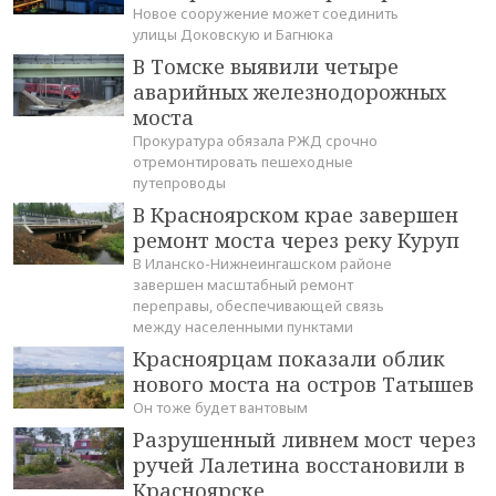
Новое сооружение может соединить
улицы Доковскую и Багнюка
В Томске выявили четыре
аварийных железнодорожных
моста
Прокуратура обязала РЖД срочно
отремонтировать пешеходные
путепроводы
В Красноярском крае завершен
ремонт моста через реку Куруп
В Иланско-Нижнеингашском районе
завершен масштабный ремонт
переправы, обеспечивающей связь
между населенными пунктами
Красноярцам показали облик
нового моста на остров Татышев
Он тоже будет вантовым
Разрушенный ливнем мост через
ручей Лалетина восстановили в
Красноярске