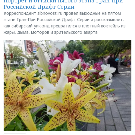
Портрет и оттиски пятого этапа Гран-При
Российской Дрифт Серии
Корреспондент sibnovosti.ru провёл выходные на пятом
этапе Гран-При Российской Дрифт Серии и рассказывает,
как сибирский уик-энд превратился в плотный коктейль из
жары, дыма, моторов и зрительского азарта