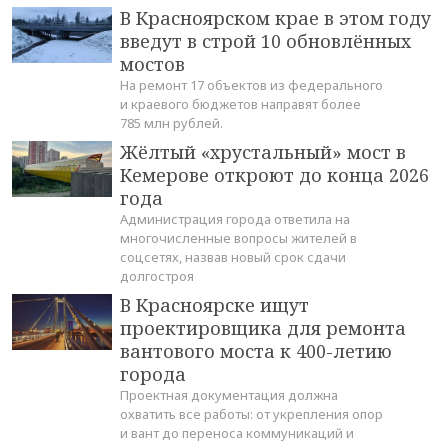
В Красноярском крае в этом году
введут в строй 10 обновлённых
мостов
На ремонт 17 объектов из федерального
и краевого бюджетов направят более
785 млн рублей.
Жёлтый «хрустальный» мост в
Кемерове откроют до конца 2026
года
Администрация города ответила на
многочисленные вопросы жителей в
соцсетях, назвав новый срок сдачи
долгостроя
В Красноярске ищут
проектировщика для ремонта
вантового моста к 400-летию
города
Проектная документация должна
охватить все работы: от укрепления опор
и вант до переноса коммуникаций и