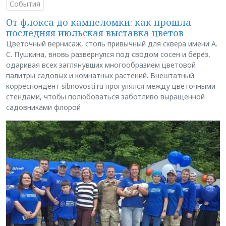
События
От флокса до камнеломки: как прошла
последняя июльская выставка цветов
Цветочный вернисаж, столь привычный для сквера имени А.
С. Пушкина, вновь развернулся под сводом сосен и берёз,
одаривая всех заглянувших многообразием цветовой
палитры садовых и комнатных растений. Внештатный
корреспондент sibnovosti.ru прогулялся между цветочными
стендами, чтобы полюбоваться заботливо выращенной
садовниками флорой