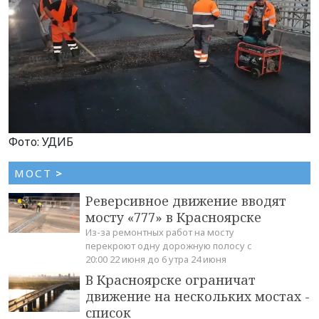
Фото: УДИБ
МОСТ
>
Реверсивное движение вводят
мосту «777» в Красноярске
Из-за ремонтных работ на мосту
перекроют одну дорожную полосу с
20:00 22 июня до 6 утра 24 июня
В Красноярске ограничат
движение на нескольких мостах -
список