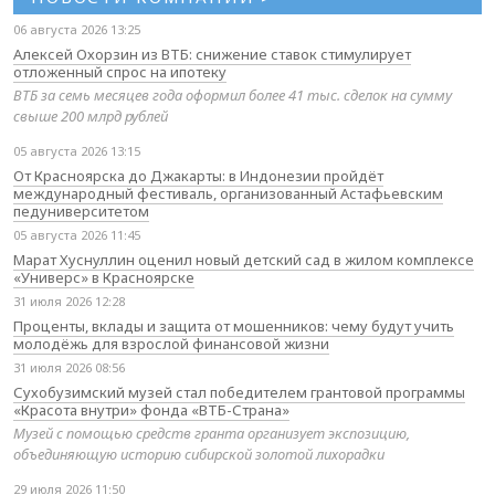
06 августа 2026 13:25
Алексей Охорзин из ВТБ: снижение ставок стимулирует
отложенный спрос на ипотеку
ВТБ за семь месяцев года оформил более 41 тыс. сделок на сумму
свыше 200 млрд рублей
05 августа 2026 13:15
От Красноярска до Джакарты: в Индонезии пройдёт
международный фестиваль, организованный Астафьевским
педуниверситетом
05 августа 2026 11:45
Марат Хуснуллин оценил новый детский сад в жилом комплексе
«Универс» в Красноярске
31 июля 2026 12:28
Проценты, вклады и защита от мошенников: чему будут учить
молодёжь для взрослой финансовой жизни
31 июля 2026 08:56
Сухобузимский музей стал победителем грантовой программы
«Красота внутри» фонда «ВТБ-Страна»
Музей с помощью средств гранта организует экспозицию,
объединяющую историю сибирской золотой лихорадки
29 июля 2026 11:50