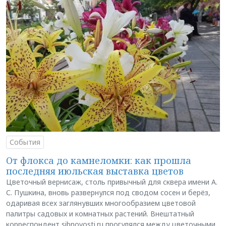
События
От флокса до камнеломки: как прошла
последняя июльская выставка цветов
Цветочный вернисаж, столь привычный для сквера имени А.
С. Пушкина, вновь развернулся под сводом сосен и берёз,
одаривая всех заглянувших многообразием цветовой
палитры садовых и комнатных растений. Внештатный
корреспондент sibnovosti.ru прогулялся между цветочными