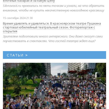
елочных базарах и за какую цену
Sibnovosti.ru проехались по пяти точкам и узнали, на что обратить
внимание, чтобы не купить некачественную новогоднюю красавицу
15 сентября 2024 21:30
Время удивлять и удивляться. В красноярском театре Пушкина
стартовал юбилейный театральный сезон. Фоторепортаж с
открытия
Зрителям подготовили много интересного. Они даже смогут сами
поучаствовать в спектаклях. Что гостей театра ждет еще?
СТАТЬИ
>