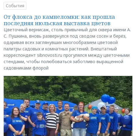
События
От флокса до камнеломки: как прошла
последняя июльская выставка цветов
Цветочный вернисаж, столь привычный для сквера имени А.
С. Пушкина, вновь развернулся под сводом сосен и берёз,
одаривая всех заглянувших многообразием цветовой
палитры садовых и комнатных растений. Внештатный
корреспондент sibnovosti.ru прогулялся между цветочными
стендами, чтобы полюбоваться заботливо выращенной
садовниками флорой