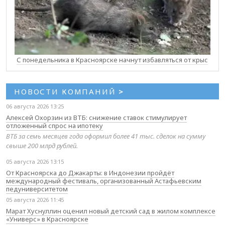
С понедельника в Красноярске начнут избавляться от крыс
НОВОСТИ КОМПАНИЙ
>
06 августа 2026 13:25
Алексей Охорзин из ВТБ: снижение ставок стимулирует
отложенный спрос на ипотеку
ВТБ за семь месяцев года оформил более 41 тыс. сделок на сумму
свыше 200 млрд рублей.
05 августа 2026 13:15
От Красноярска до Джакарты: в Индонезии пройдёт
международный фестиваль, организованный Астафьевским
педуниверситетом
05 августа 2026 11:45
Марат Хуснуллин оценил новый детский сад в жилом комплексе
«Универс» в Красноярске