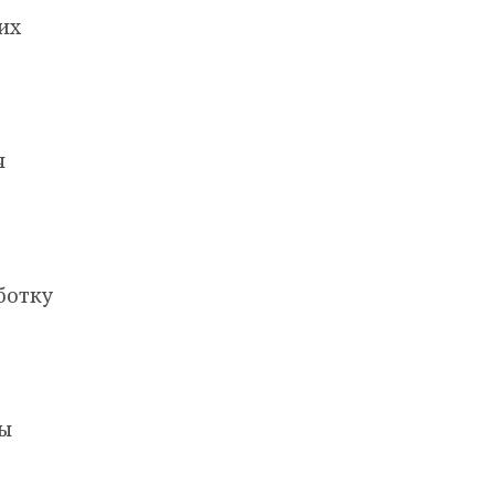
их
ч
ботку
ны