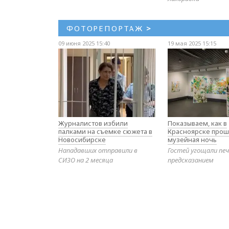
ФОТОРЕПОРТАЖ
>
09 июня 2025 15:40
19 мая 2025 15:15
Журналистов избили
Показываем, как в
палками на съемке сюжета в
Красноярске прош
Новосибирске
музейная ночь
Нападавших отправили в
Гостей угощали печ
СИЗО на 2 месяца
предсказанием