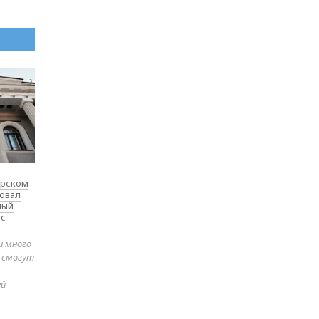
ярском
товал
ный
 с
и много
е смогут
ей