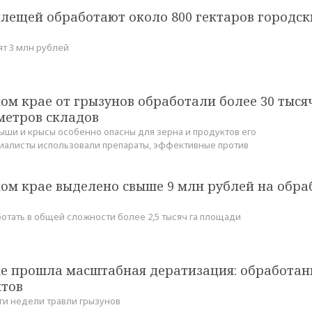
клещей обработают около 800 гектаров городск
т 3 млн рублей
ом крае от грызунов обработали более 30 тыся
метров складов
ыши и крысы особенно опасны для зерна и продуктов его
иалисты использовали препараты, эффективные против
ом крае выделено свыше 9 млн рублей на обра
ботать в общей сложности более 2,5 тысяч га площади
ке прошла масштабная дератизация: обработа
ктов
ги недели травли грызунов