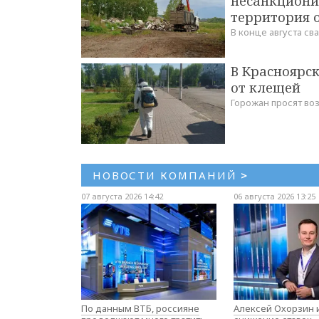
несанкционир
территория о
В конце августа с
В Красноярс
от клещей
Горожан просят во
НОВОСТИ КОМПАНИЙ
>
07 августа 2026 14:42
06 августа 2026 13:25
По данным ВТБ, россияне
Алексей Охорзин и