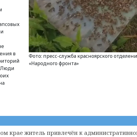
м
рапсовых
ли
не
ения в
Фото: пресс-служба красноярского отделени
рриторий
«Народного фронта»
. Люди
воих
на
ком крае житель привлечён к административно