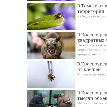
В Томске от 
территорий
Из бюджета выделя
В Красноярск
квадратных 
Весной и осенью м
переработки. Спец
вредителей
В Красноярск
от клещей
Это позволит обра
В Красноярс
тысячи объе
Мэрия подвела ито