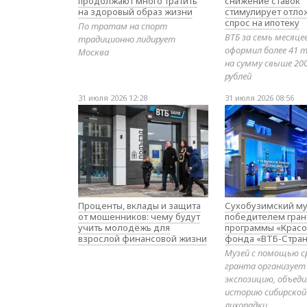
продолжают много тратить
снижение ставок
на здоровый образ жизни
стимулирует отл
спрос на ипотеку
По тратам на спорт
ВТБ за семь месяце
традиционно лидирует
оформил более 41 т
Москва
на сумму свыше 20
рублей
31 июля 2026 12:28
31 июля 2026 08:56
Проценты, вклады и защита
Сухобузимский му
от мошенников: чему будут
победителем гран
учить молодёжь для
программы «Красо
взрослой финансовой жизни
фонда «ВТБ-Стран
Музей с помощью с
гранта организует
экспозицию, объе
историю сибирской
лихорадки