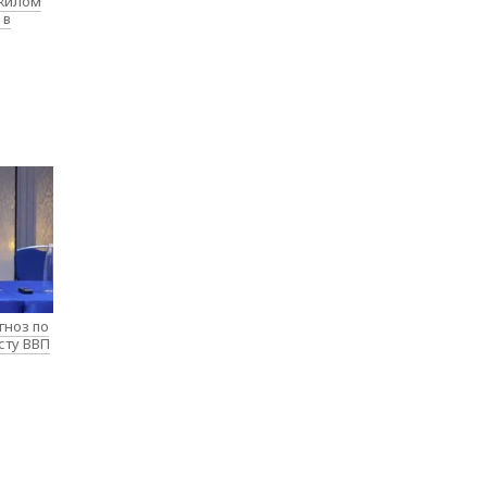
 жилом
 в
гноз по
сту ВВП