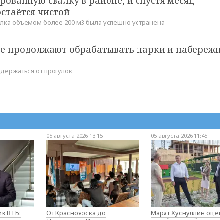
ованную свалку в районе, и спустя месяц
стаётся чистой
валка объемом более 200 м3 была успешно устранена
ке продолжают обрабатывать парки и набереж
здержаться от прогулок
05 августа 2026 13:15
05 августа 2026 11:45
з ВТБ:
От Красноярска до
Марат Хуснуллин оце