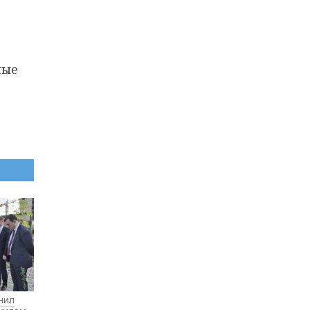
ные
нил