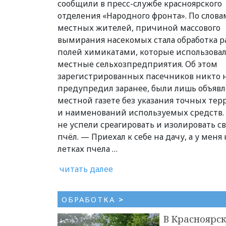
сообщили в пресс-службе красноярского
отделения «Народного фронта». По слова
местных жителей, причиной массового
вымирания насекомых стала обработка 
полей химикатами, которые использова
местные сельхозпредприятия. Об этом
зарегистрированных пасечников никто 
предупредил заранее, были лишь объявл
местной газете без указания точных те
и наименований используемых средств
не успели среагировать и изолировать с
пчёл. — Приехал к себе на дачу, а у меня 
летках пчела …
читать далее
ОБРАБОТКА
>
В Красноярс