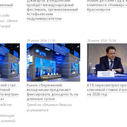
Джакарты: в Индонезии
новый детский сад в
оженный
пройдёт международный
комплексе «Универс»
фестиваль, организованный
Красноярске
Астафьевским
в года
педуниверситетом
ыс. сделок
0 млрд
29 июля 2026 11:50
28 июля 2026 15:54
зей стал
Рынок сбережений:
ВТБ пересмотрел про
товой
вкладчикам предлагают
ключевой ставке и ро
та внутри»
фиксировать доходность на
на 2026 год
а»
длинные сроки
редств
Тренд на «длинные деньги»
усиливается
диняющую
 золотой