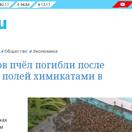
 82.17
€ 94.84
¥ 12.17
Общество
Экономика
в пчёл погибли после
 полей химикатами в
ках
ом