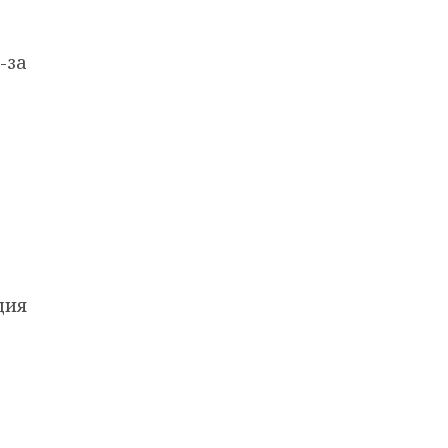
-за
ция