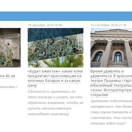
18 декабря 2024 16:45
15 сентября 2024 21:30
«Будет ажиотаж»: какие елки
Время удивлять и
ла 42-ая
предлагают красноярцам на
удивляться. В красно
елочных базарах и за какую
театре Пушкина стар
цену
юбилейный театраль
еньками с
сезон. Фоторепортаж
Sibnovosti.ru проехались по
открытия
пяти точкам и узнали, на что
Зрителям подготовил
обратить внимание, чтобы не
интересного. Они даж
купить некачественную
сами поучаствовать в
новогоднюю красавицу
спектаклях. Что гост
театра ждет еще?