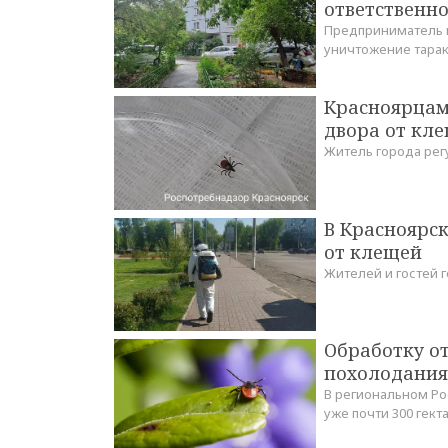
ответственн
Предприниматель и
уничтожение тарак
Красноярцам
двора от кл
Житель города рег
В Красноярск
от клещей
Жителей и гостей 
Обработку от
похолодания
В региональном Ро
уже почти 300 гект