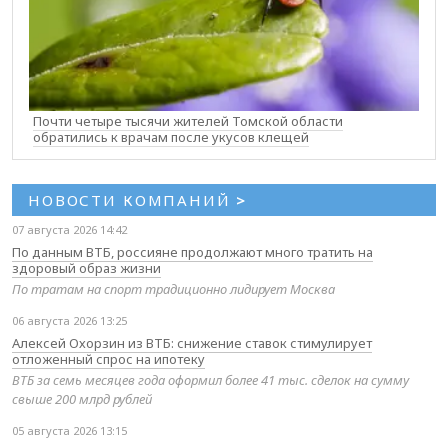
Почти четыре тысячи жителей Томской области
обратились к врачам после укусов клещей
НОВОСТИ КОМПАНИЙ
>
07 августа 2026 14:42
По данным ВТБ, россияне продолжают много тратить на
здоровый образ жизни
По тратам на спорт традиционно лидирует Москва
06 августа 2026 13:25
Алексей Охорзин из ВТБ: снижение ставок стимулирует
отложенный спрос на ипотеку
ВТБ за семь месяцев года оформил более 41 тыс. сделок на сумму
свыше 200 млрд рублей
05 августа 2026 13:15