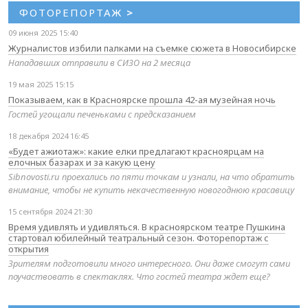
ФОТОРЕПОРТАЖ
>
09 июня 2025 15:40
Журналистов избили палками на съемке сюжета в Новосибирске
Нападавших отправили в СИЗО на 2 месяца
19 мая 2025 15:15
Показываем, как в Красноярске прошла 42-ая музейная ночь
Гостей угощали печеньками с предсказанием
18 декабря 2024 16:45
«Будет ажиотаж»: какие елки предлагают красноярцам на
елочных базарах и за какую цену
Sibnovosti.ru проехались по пяти точкам и узнали, на что обратить
внимание, чтобы не купить некачественную новогоднюю красавицу
15 сентября 2024 21:30
Время удивлять и удивляться. В красноярском театре Пушкина
стартовал юбилейный театральный сезон. Фоторепортаж с
открытия
Зрителям подготовили много интересного. Они даже смогут сами
поучаствовать в спектаклях. Что гостей театра ждет еще?