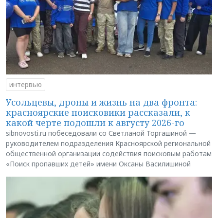
интервью
Усольцевы, дроны и жизнь на два фронта:
красноярские поисковики рассказали, к
какой черте подошли к августу 2026-го
sibnovosti.ru побеседовали со Светланой Торгашиной —
руководителем подразделения Красноярской региональной
общественной организации содействия поисковым работам
«Поиск пропавших детей» имени Оксаны Василишиной