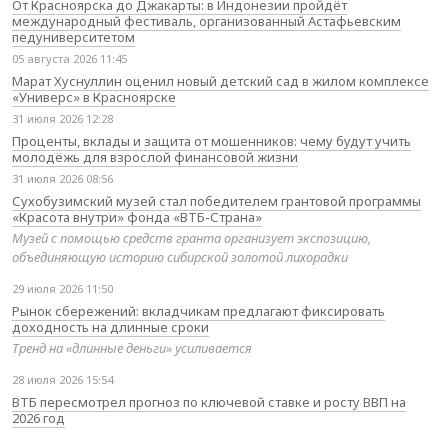
От Красноярска до Джакарты: в Индонезии пройдёт
международный фестиваль, организованный Астафьевским
педуниверситетом
05 августа 2026 11:45
Марат Хуснуллин оценил новый детский сад в жилом комплексе
«Универс» в Красноярске
31 июля 2026 12:28
Проценты, вклады и защита от мошенников: чему будут учить
молодёжь для взрослой финансовой жизни
31 июля 2026 08:56
Сухобузимский музей стал победителем грантовой программы
«Красота внутри» фонда «ВТБ-Страна»
Музей с помощью средств гранта организует экспозицию,
объединяющую историю сибирской золотой лихорадки
29 июля 2026 11:50
Рынок сбережений: вкладчикам предлагают фиксировать
доходность на длинные сроки
Тренд на «длинные деньги» усиливается
28 июля 2026 15:54
ВТБ пересмотрел прогноз по ключевой ставке и росту ВВП на
2026 год