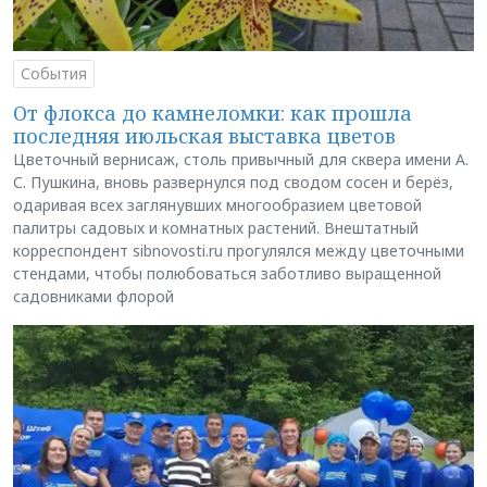
События
От флокса до камнеломки: как прошла
последняя июльская выставка цветов
Цветочный вернисаж, столь привычный для сквера имени А.
С. Пушкина, вновь развернулся под сводом сосен и берёз,
одаривая всех заглянувших многообразием цветовой
палитры садовых и комнатных растений. Внештатный
корреспондент sibnovosti.ru прогулялся между цветочными
стендами, чтобы полюбоваться заботливо выращенной
садовниками флорой