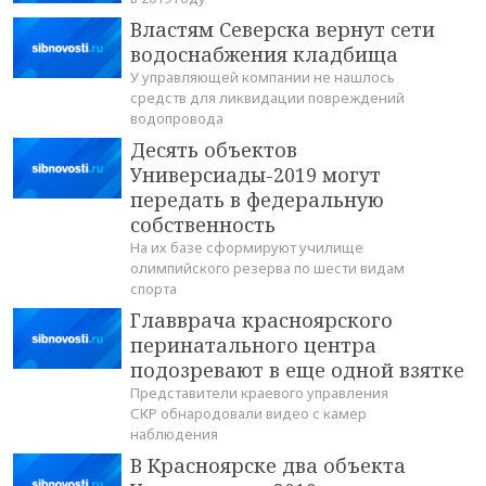
Властям Северска вернут сети
водоснабжения кладбища
У управляющей компании не нашлось
средств для ликвидации повреждений
водопровода
Десять объектов
Универсиады-2019 могут
передать в федеральную
собственность
На их базе сформируют училище
олимпийского резерва по шести видам
спорта
Главврача красноярского
перинатального центра
подозревают в еще одной взятке
Представители краевого управления
СКР обнародовали видео с камер
наблюдения
В Красноярске два объекта