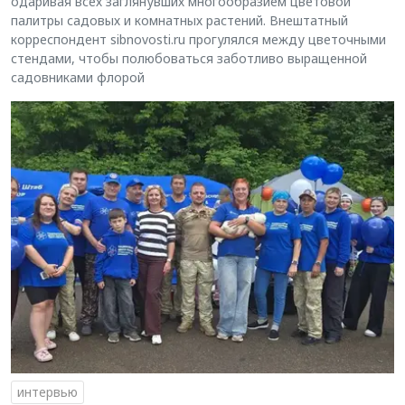
одаривая всех заглянувших многообразием цветовой
палитры садовых и комнатных растений. Внештатный
корреспондент sibnovosti.ru прогулялся между цветочными
стендами, чтобы полюбоваться заботливо выращенной
садовниками флорой
интервью