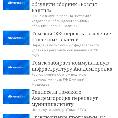
обсудили сборник «Россия-
Балтия»
В 18-ом выпуске проекта "Встречи с
издателем" обсуждаем серийный
сборник «Россия – Балтия».
Томская ОЭЗ перешла в ведение
областных властей
Передача полномочий с федерального
уровня на региональный началась в 2016
году
Томск забирает коммунальную
инфраструктуру Академгородка
Распоряжение об этом подписал
премьер-министр РФ Дмитрий
Медведев
Теплосети томского
Академгородка передадут
муниципалитету
Их сдадут в аренду «ТомскРТС»
Эксклюзивные программы TV