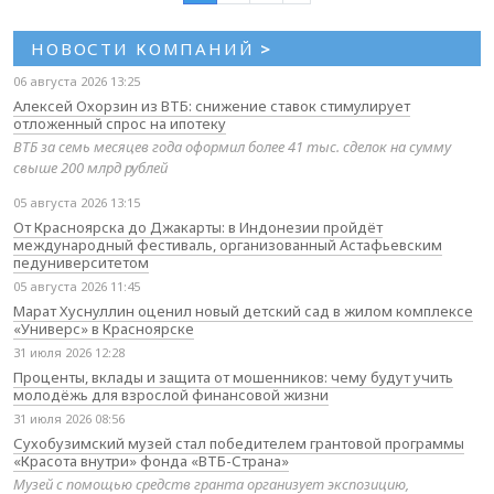
НОВОСТИ КОМПАНИЙ
>
06 августа 2026 13:25
Алексей Охорзин из ВТБ: снижение ставок стимулирует
отложенный спрос на ипотеку
ВТБ за семь месяцев года оформил более 41 тыс. сделок на сумму
свыше 200 млрд рублей
05 августа 2026 13:15
От Красноярска до Джакарты: в Индонезии пройдёт
международный фестиваль, организованный Астафьевским
педуниверситетом
05 августа 2026 11:45
Марат Хуснуллин оценил новый детский сад в жилом комплексе
«Универс» в Красноярске
31 июля 2026 12:28
Проценты, вклады и защита от мошенников: чему будут учить
молодёжь для взрослой финансовой жизни
31 июля 2026 08:56
Сухобузимский музей стал победителем грантовой программы
«Красота внутри» фонда «ВТБ-Страна»
Музей с помощью средств гранта организует экспозицию,