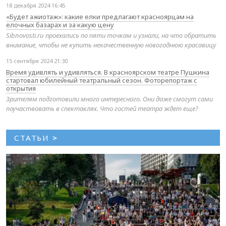
18 декабря 2024 16:45
«Будет ажиотаж»: какие елки предлагают красноярцам на
елочных базарах и за какую цену
Sibnovosti.ru проехались по пяти точкам и узнали, на что обратить
внимание, чтобы не купить некачественную новогоднюю красавицу
15 сентября 2024 21:30
Время удивлять и удивляться. В красноярском театре Пушкина
стартовал юбилейный театральный сезон. Фоторепортаж с
открытия
Зрителям подготовили много интересного. Они даже смогут сами
поучаствовать в спектаклях. Что гостей театра ждет еще?
СТАТЬИ
>