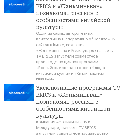
BRICS и «Жэньминьван»
познакомят россиян с
особенностями китайской
культуры
Один из самых авторитетных,
влиятельных и оперативно обновляемых
сайтов в Китае, компания
«Жэньминьван» и Международная сеть
TV BRICS запустили совместное
производство циклов программ
«Российские звезды готовят блюда
китайской кухни» и «Китай нашими
глазами».
Эксклюзивные программы TV
BRICS и «Жэньминьван»
познакомят россиян с
особенностями китайской
культуры
Компания «Жэньминьван» и
Международная сеть TV BRICS
запустили совместное производство