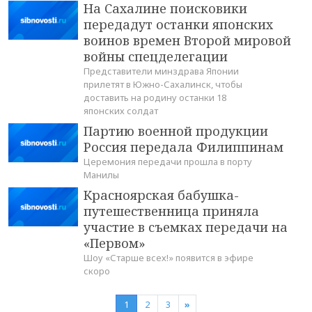
На Сахалине поисковики
передадут останки японских
воинов времен Второй мировой
войны спецделегации
Представители минздрава Японии
прилетят в Южно-Сахалинск, чтобы
доставить на родину останки 18
японских солдат
Партию военной продукции
Россия передала Филиппинам
Церемония передачи прошла в порту
Манилы
Красноярская бабушка-
путешественница приняла
участие в съемках передачи на
«Первом»
Шоу «Старше всех!» появится в эфире
скоро
1
2
3
»