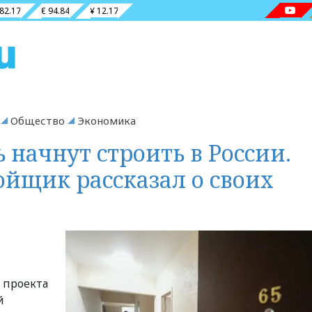
 82.17
€ 94.84
¥ 12.17
Общество
Экономика
 начнут строить в России.
ойщик рассказал о своих
ы проекта
й