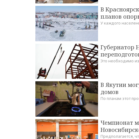
В Красноярск
планов опор
У каждого населенн
Губернатор 
переподгото
Это необходимо из
В Якутии мог
домов
По планам этот про
Чемпионат м
Новосибирско
Предполагается, ч