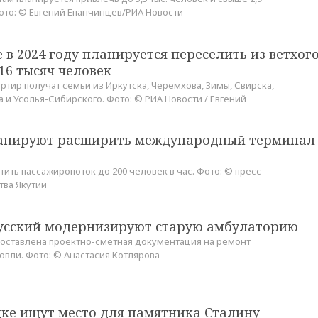
ото: © Евгений Епанчинцев/РИА Новости
 в 2024 году планируется переселить из ветхог
16 тысяч человек
ртир получат семьи из Иркутска, Черемхова, Зимы, Свирска,
а и Усолья-Сибирского. Фото: © РИА Новости / Евгений
ланируют расширить международный терминал
тить пассажиропоток до 200 человек в час. Фото: © пресс-
тва Якутии
Русский модернизируют старую амбулаторию
 составлена проектно-сметная документация на ремонт
овли. Фото: © Анастасия Котлярова
цке ищут место для памятника Сталину