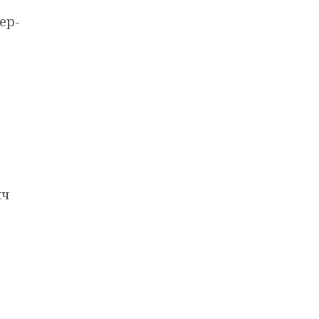
ер-
яч