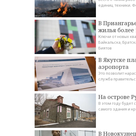
единиц техники. Ф
В Приангарье
жилья более 
Ключи от новых ква
Байкальска, Братск
Биятов
В Якутске п
аэропорта
Это позволит нарас
служба правительс
На острове 
В этом году будет
самого здания и кр
В Новокузне