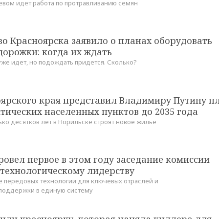
евом идет работа по протравливанию семян
о Красноярска заявило о планах оборудовать
дорожки: когда их ждать
уже идет, но подождать придется. Сколько?
оярского края представил Владимиру Путину п
тических населенных пунктов до 2035 года
ько десятков лет в Норильске строят новое жилье
ровел первое в этом году заседание комиссии
 технологическому лидерству
 передовых технологии для ключевых отраслей и
поддержки в единую систему
дили красноярку, которая наняла киллера для