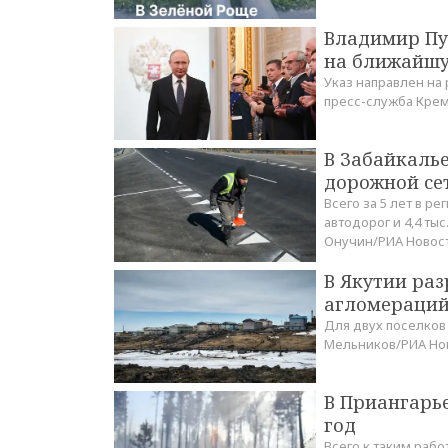
Владимир Пу
на ближайшу
Указ направлен на 
пресс-служба Кре
В Забайкаль
дорожной сет
Всего за 5 лет в р
автодорог и 4,4 ты
Онучин/РИА Новос
В Якутии ра
агломераци
Для двух поселков
Мельников/РИА Но
В Приангарь
год
Всего к таким рабо