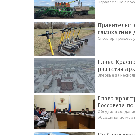
Параллельно с пос
Правительств
самокатные 
Спойлер: процесс 
Глава Красн
развития арк
Впервые за нескол
Глава края п
Госсовета по
Обсудили создание
объединение мер 
На 6 лет осу