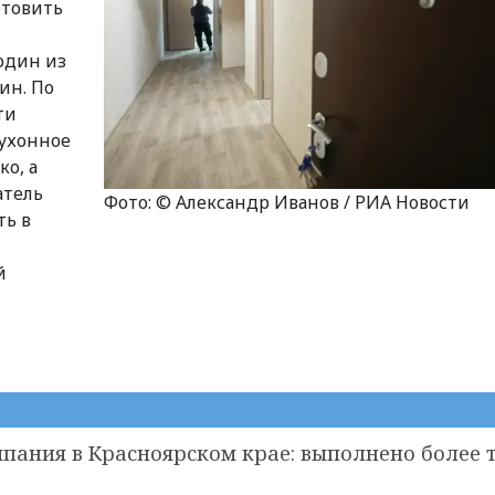
отовить
один из
ин. По
ти
кухонное
о, а
атель
Фото: © Александр Иванов / РИА Новости
ть в
й
пания в Красноярском крае: выполнено более 