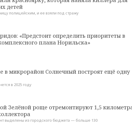
их детей
чицу полицейским, и ее взяли под стражу
ридов: «Предстоит определить приоритеты в
комплексного плана Норильска»
ке в микрорайон Солнечный построят ещё одну
ется в 2025 году
кой Зелёной роще отремонтируют 1,5 километр
коллектора
нт выделены из городского бюджета — больше 130