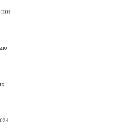
ссии
тию
их
024