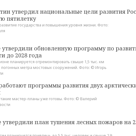
тин утвердил национальные цели развития Ро
ю пятилетку
развитие государства и повышения уровня жизни. Фото:
мля
е утвердили обновленную программу по разви
и до 2028 года
егионе планируется отремонтировать свыше 1,5 тыс. км
с. погонных метра мостовых сооружений. Фото: © Игорь
ти
зработают программы развития двух арктическ
й
 такие мастер-планы уже готовы. Фото: © Валерий
вости
е утвердили план тушения лесных пожаров на 2
там планируется привлечь до 5,5 тыс. человек и свыше 2,9