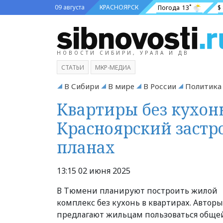
09 августа
КРАСНОЯРСК
Погода
13˚
$
НОВОСТИ СИБИРИ, УРАЛА И ДВ
СТАТЬИ
МКР-МЕДИА
В Сибири
В мире
В России
Политика
Квартиры без кухонь
Красноярский застр
планах
13:15 02 июня 2025
В Тюмени планируют построить жилой
комплекс без кухонь в квартирах. Автор
предлагают жильцам пользоваться обще