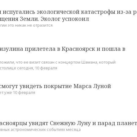
 испугались экологической катастрофы из-за р
ащения Земли. Эколог успокоил
гии это никак не отразится
изулина прилетела в Красноярск и пошла в
ложили, что ее визит связан с концертом Шамана, который
 столице сегодня, 10 февраля
смогут увидеть покрытие Марса Луной
т уже 10 февраля
расноярцы увидят Снежную Луну и парад плане
авных астрономических событиях месяца