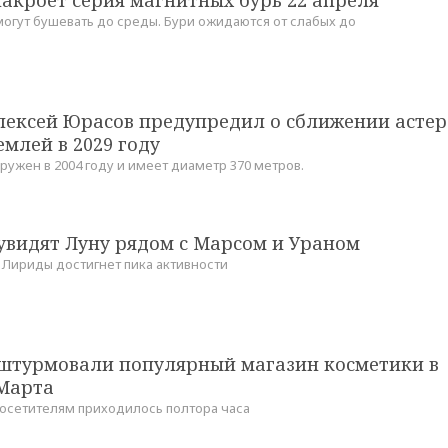
огут бушевать до среды. Бури ожидаются от слабых до
лексей Юрасов предупредил о сближении асте
емлей в 2029 году
ружен в 2004 году и имеет диаметр 370 метров.
увидят Луну рядом с Марсом и Ураном
 Лириды достигнет пика активности
штурмовали популярный магазин косметики в
 Марта
посетителям приходилось полтора часа