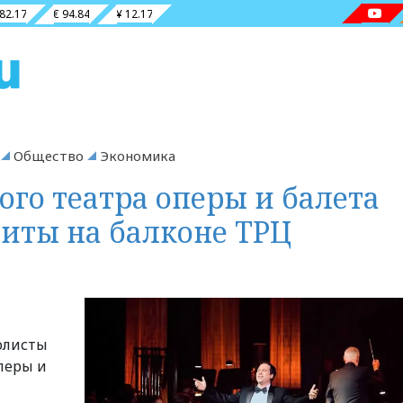
 82.17
€ 94.84
¥ 12.17
Общество
Экономика
ого театра оперы и балета
иты на балконе ТРЦ
олисты
перы и