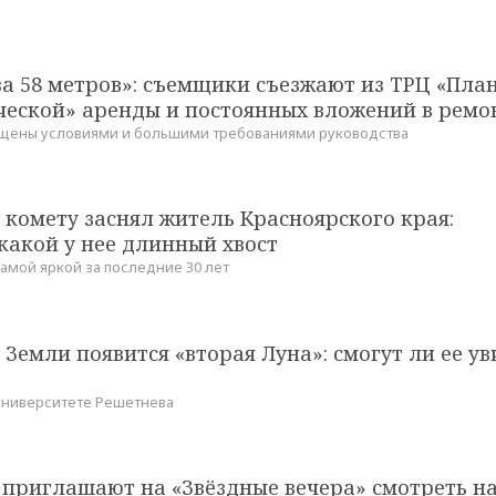
за 58 метров»: съемщики съезжают из ТРЦ «Пла
ческой» аренды и постоянных вложений в ремо
щены условиями и большими требованиями руководства
комету заснял житель Красноярского края:
какой у нее длинный хвост
амой яркой за последние 30 лет
у Земли появится «вторая Луна»: смогут ли ее у
университете Решетнева
 приглашают на «Звёздные вечера» смотреть н