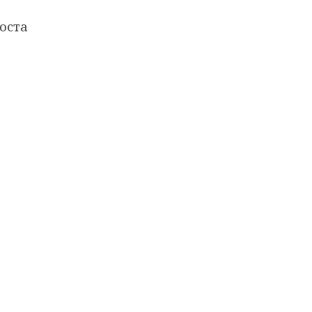
оста
т