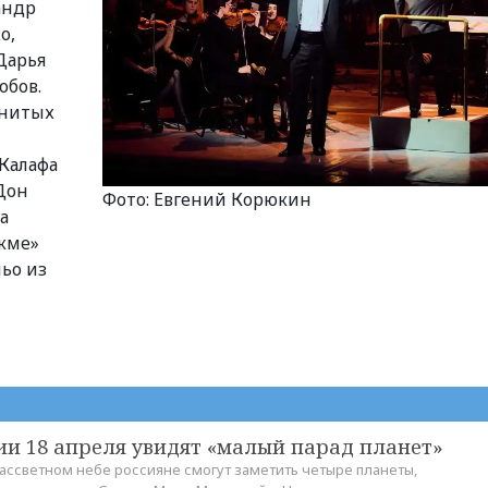
андр
о,
Дарья
обов.
енитых
Калафа
Дон
Фото: Евгений Корюкин
а
кме»
ьо из
ии 18 апреля увидят «малый парад планет»
рассветном небе россияне смогут заметить четыре планеты,