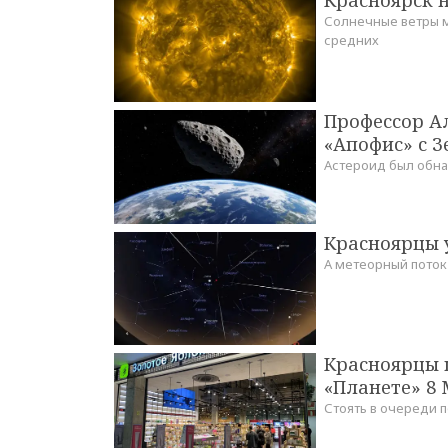
Солнечные ветры м
средних
Профессор А
«Апофис» с З
Астероид был обна
Красноярцы 
А метеорный поток
Красноярцы 
«Планете» 8
Стоять в очереди 