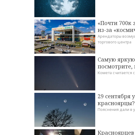
«Почти 700к 
из-за «косми
Арендаторы возму
торгового центра
Самую яркую 
посмотрите, 
Комета считается с
29 сентября 
красноярцы?
Пояснения дали в 
Красноярцев