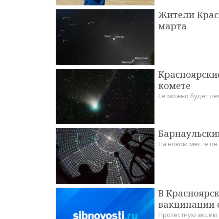
Жители Красн
марта
Красноярски
комете
Её можно будет ле
Барнаульски
На новом месте он
В Красноярс
вакцинации 
Протестную акцию 