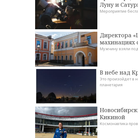
Луну и Сатур
Мероприятие беспл
Директора «Ц
махинациях с
Мужчину взяли под
В небе над К
Это произойдет в н
планетария
Новосибирск
Кикиной
Космонавтика пров