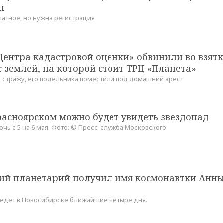
н
атное, но нужна регистрация
ентра кадастровой оценки» обвинили во взятк
 землей, на которой стоит ТРЦ «Планета»
 стражу, его подельника поместили под домашний арест
расноярском можно будет увидеть звездопад
очь с 5 на 6 мая. Фото: ©️ Пресс-служба Московского
ий планетарий получил имя космонавтки Анн
едёт в Новосибирске ближайшие четыре дня.