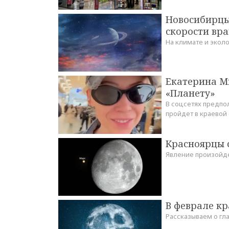
Новосибирцы
скорости вр
На климате и эколо
Екатерина М
«Планету»
В соцсетях предпо
пройдет в краевой
Красноярцы 
Явление произойде
В феврале к
Рассказываем о гл