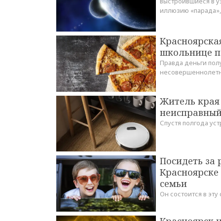
выстроившиеся в у
иллюзию «парада»,
Красноярска
школьнице по
Правда деньги пол
несовершеннолетн
Житель края 
неисправный
Спустя полгода ус
Посидеть за 
Красноярске 
семьи
Он состоится в эту 
Красноярск н