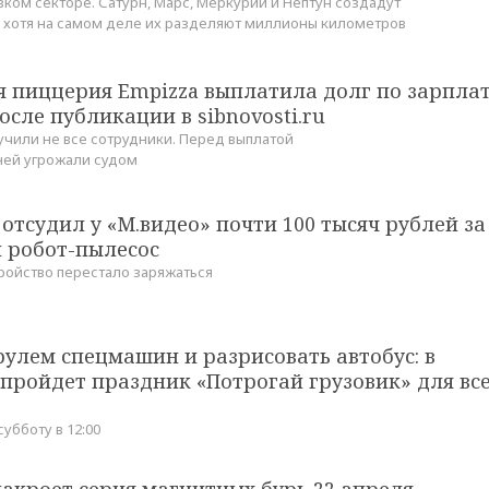
зком секторе. Сатурн, Марс, Меркурий и Нептун создадут
 хотя на самом деле их разделяют миллионы километров
я пиццерия Empizza выплатила долг по зарпла
сле публикации в sibnovosti.ru
учили не все сотрудники. Перед выплатой
ей угрожали судом
отсудил у «М.видео» почти 100 тысяч рублей за
 робот-пылесос
тройство перестало заряжаться
рулем спецмашин и разрисовать автобус: в
пройдет праздник «Потрогай грузовик» для вс
субботу в 12:00
акроет серия магнитных бурь 22 апреля