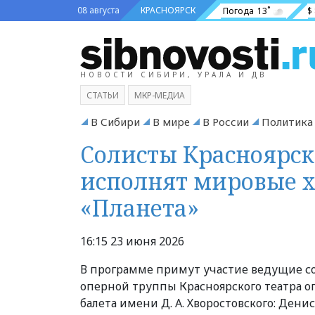
08 августа
КРАСНОЯРСК
Погода
13˚
$
НОВОСТИ СИБИРИ, УРАЛА И ДВ
СТАТЬИ
МКР-МЕДИА
В Сибири
В мире
В России
Политика
Солисты Красноярск
исполнят мировые х
«Планета»
16:15 23 июня 2026
В программе примут участие ведущие с
оперной труппы Красноярского театра о
балета имени Д. А. Хворостовского: Денис