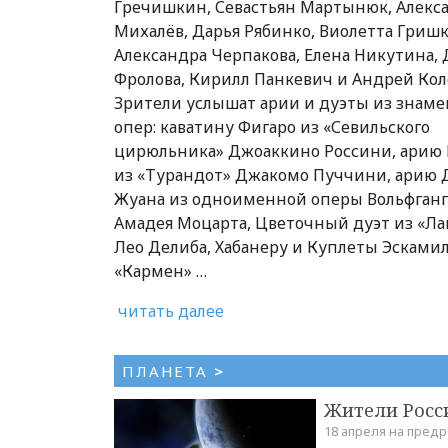
Гречишкин, Севастьян Мартынюк, Алекс
Михалёв, Дарья Рябинко, Виолетта Гришк
Александра Черпакова, Елена Никутина, 
Фролова, Кирилл Панкевич и Андрей Кол
Зрители услышат арии и дуэты из знам
опер: каватину Фигаро из «Севильского
цирюльника» Джоаккино Россини, арию 
из «Турандот» Джакомо Пуччини, арию 
Жуана из одноименной оперы Вольфганг
Амадея Моцарта, Цветочный дуэт из «Ла
Лео Делиба, Хабанеру и Куплеты Эскамил
«Кармен» …
читать далее
ПЛАНЕТА
>
Жители Росс
18 апреля на пред