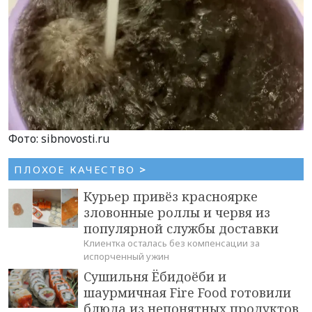
Фото: sibnovosti.ru
ПЛОХОЕ КАЧЕСТВО
>
Курьер привёз красноярке
зловонные роллы и червя из
популярной службы доставки
Клиентка осталась без компенсации за
испорченный ужин
Сушильня Ёбидоёби и
шаурмичная Fire Food готовили
блюда из непонятных продуктов