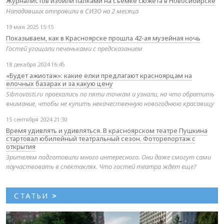
Журналистов избили палками на съемке сюжета в Новосибирске
Нападавших отправили в СИЗО на 2 месяца
19 мая 2025 15:15
Показываем, как в Красноярске прошла 42-ая музейная ночь
Гостей угощали печеньками с предсказанием
18 декабря 2024 16:45
«Будет ажиотаж»: какие елки предлагают красноярцам на
елочных базарах и за какую цену
Sibnovosti.ru проехались по пяти точкам и узнали, на что обратить
внимание, чтобы не купить некачественную новогоднюю красавицу
15 сентября 2024 21:30
Время удивлять и удивляться. В красноярском театре Пушкина
стартовал юбилейный театральный сезон. Фоторепортаж с
открытия
Зрителям подготовили много интересного. Они даже смогут сами
поучаствовать в спектаклях. Что гостей театра ждет еще?
СТАТЬИ
>