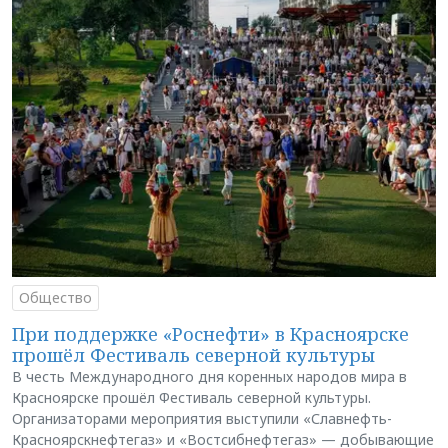
Общество
При поддержке «Роснефти» в Красноярске
прошёл Фестиваль северной культуры
В честь Международного дня коренных народов мира в
Красноярске прошёл Фестиваль северной культуры.
Организаторами мероприятия выступили «Славнефть-
Красноярскнефтегаз» и «Востсибнефтегаз» — добывающие