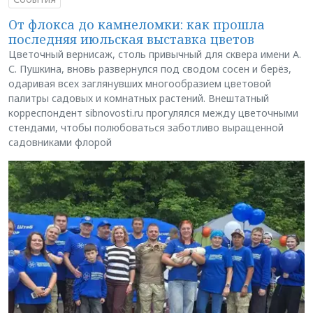
От флокса до камнеломки: как прошла
последняя июльская выставка цветов
Цветочный вернисаж, столь привычный для сквера имени А.
С. Пушкина, вновь развернулся под сводом сосен и берёз,
одаривая всех заглянувших многообразием цветовой
палитры садовых и комнатных растений. Внештатный
корреспондент sibnovosti.ru прогулялся между цветочными
стендами, чтобы полюбоваться заботливо выращенной
садовниками флорой