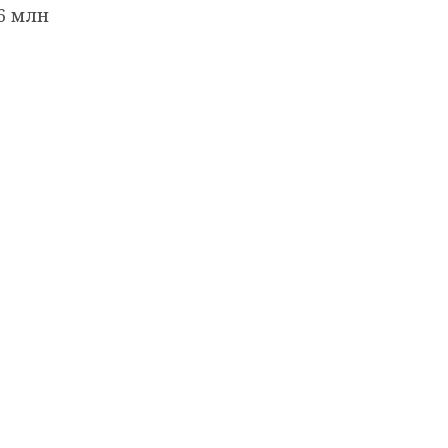
6 млн
т