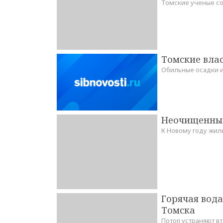
Томские ученые с
Томские влас
Обильные осадки и
Неочищенный
К Новому году жил
Горячая вода
Томска
Потоп устраняют в