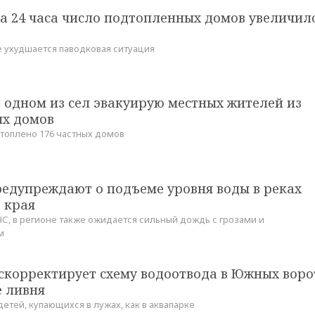
а 24 часа число подтопленных домов увеличил
 ухудшается паводковая ситуация
 одном из сел эвакуирую местных жителей из
х домов
дтоплено 176 частных домов
редупреждают о подъеме уровня воды в реках
 края
, в регионе также ожидается сильный дождь с грозами и
м
скорректирует схему водоотвода в Южных воро
е ливня
етей, купающихся в лужах, как в аквапарке