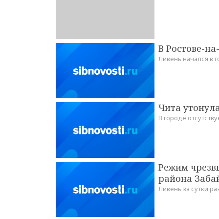
В Ростове-на
Ливень начался в г
Чита утонула
В городе отсутству
Режим чрезв
района Заба
Ливень за сутки ра