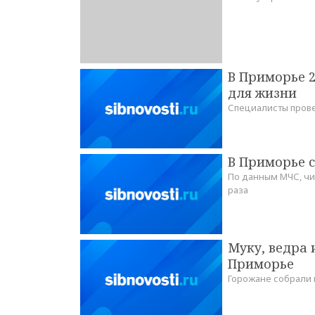
В Приморье 
для жизни
Специалисты прове
В Приморье 
По данным МЧС, ч
раза
Муку, ведра 
Приморье
Горожане собрали