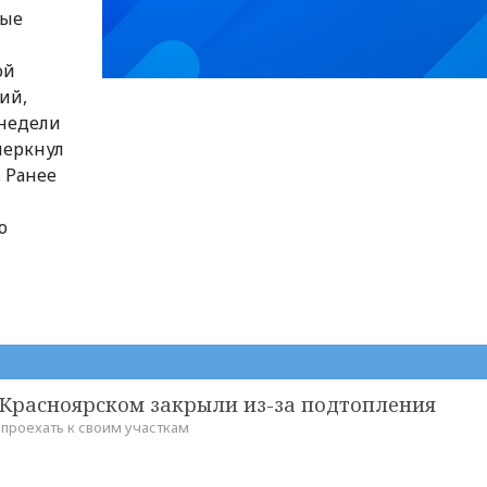
ные
—
ой
ий,
 недели
черкнул
 Ранее
ю
 Красноярском закрыли из-за подтопления
 проехать к своим участкам