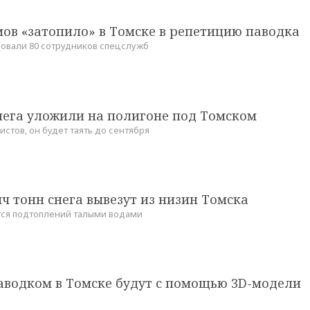
ов «затопило» в Томске в репетицию паводка
овали 80 сотрудников спецслужб
нега уложили на полигоне под Томском
стов, он будет таять до сентября
яч тонн снега вывезут из низин Томска
тся подтоплений талыми водами
аводком в Томске будут с помощью 3D-модели