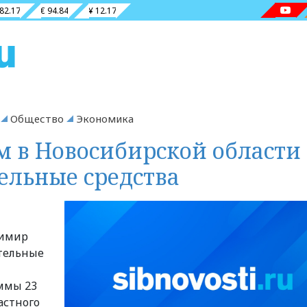
 82.17
€ 94.84
¥ 12.17
Общество
Экономика
м в Новосибирской области
ельные средства
димир
тельные
уммы 23
астного