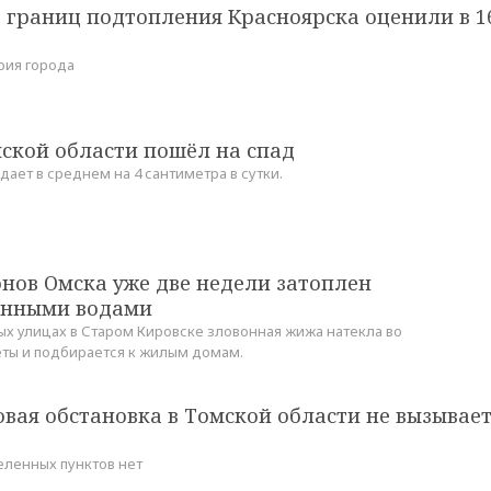
 границ подтопления Красноярска оценили в 1
рия города
ской области пошёл на спад
ает в среднем на 4 сантиметра в сутки.
нов Омска уже две недели затоплен
онными водами
ных улицах в Старом Кировске зловонная жижа натекла во
леты и подбирается к жилым домам.
вая обстановка в Томской области не вызывае
ленных пунктов нет