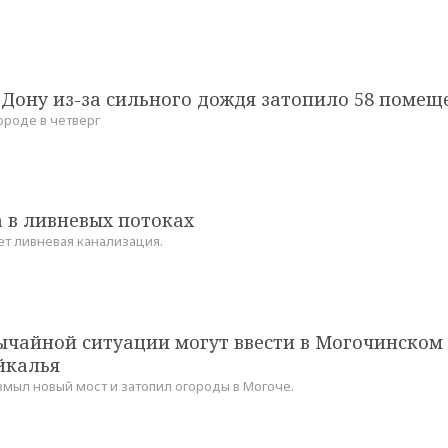
-Дону из-за сильного дождя затопило 58 помещ
ороде в четверг
 в ливневых потоках
ет ливневая канализация.
ычайной ситуации могут ввести в Могочинском
йкалья
змыл новый мост и затопил огороды в Могоче.