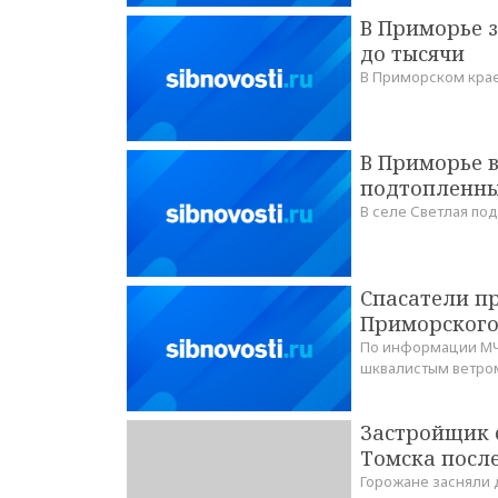
В Приморье з
до тысячи
В Приморском крае
В Приморье в
подтопленны
В селе Светлая по
Спасатели п
Приморского
По информации МЧС
шквалистым ветро
Застройщик 
Томска посл
Горожане засняли д