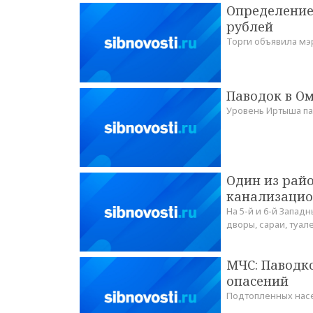
Определение
рублей
Торги объявила мэ
Паводок в Ом
Уровень Иртыша пад
Один из райо
канализаци
На 5-й и 6-й Запад
дворы, сараи, туа
МЧС: Паводко
опасений
Подтопленных насе