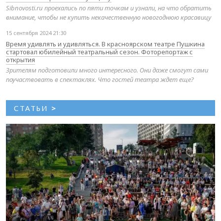
Sibnovosti.ru проехались по пяти точкам и узнали, на что обратить
внимание, чтобы не купить некачественную новогоднюю красавицу
15 сентября 2024 21:30
Время удивлять и удивляться. В красноярском театре Пушкина
стартовал юбилейный театральный сезон. Фоторепортаж с
открытия
Зрителям подготовили много интересного. Они даже смогут сами
поучаствовать в спектаклях. Что гостей театра ждет еще?
СТАТЬИ
>