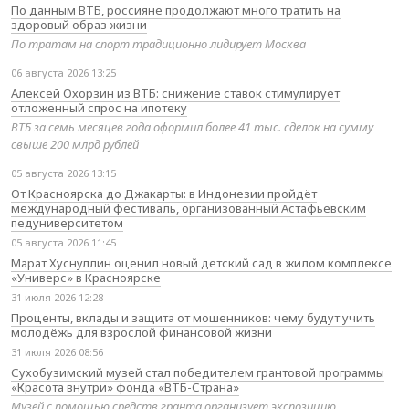
По данным ВТБ, россияне продолжают много тратить на
здоровый образ жизни
По тратам на спорт традиционно лидирует Москва
06 августа 2026 13:25
Алексей Охорзин из ВТБ: снижение ставок стимулирует
отложенный спрос на ипотеку
ВТБ за семь месяцев года оформил более 41 тыс. сделок на сумму
свыше 200 млрд рублей
05 августа 2026 13:15
От Красноярска до Джакарты: в Индонезии пройдёт
международный фестиваль, организованный Астафьевским
педуниверситетом
05 августа 2026 11:45
Марат Хуснуллин оценил новый детский сад в жилом комплексе
«Универс» в Красноярске
31 июля 2026 12:28
Проценты, вклады и защита от мошенников: чему будут учить
молодёжь для взрослой финансовой жизни
31 июля 2026 08:56
Сухобузимский музей стал победителем грантовой программы
«Красота внутри» фонда «ВТБ-Страна»
Музей с помощью средств гранта организует экспозицию,