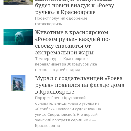
будет новый виадук к «Роеву
ручью» в Красноярске
Проект получил одобрение
госэкспертизы
Животные в красноярском
«Роевом ручье» каждый по-
своему спасаются от
экстремальной жары
Температура в Красноярске
переваливает за 30 градусов уже
несколько дней подряд
Мурал с создательницей «Роева
ручья» появился на фасаде дома
в Красноярске
Портрет Елены Крутовской,
основательницы живого уголка на
«Столбах», написали художники на
улице Свердловской. Это первый
женский портрет в серии «Мы —
Красноярцы»