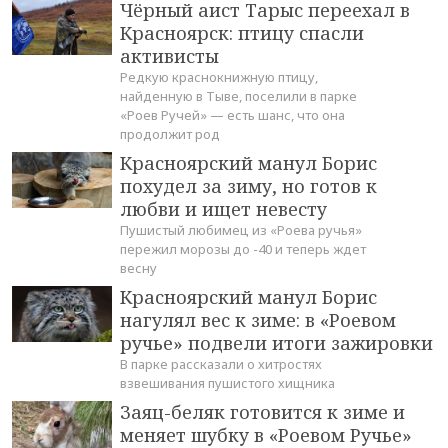
Чёрный аист Тарыс переехал в
Красноярск: птицу спасли
активисты
Редкую краснокнижную птицу,
найденную в Тыве, поселили в парке
«Роев Ручей» — есть шанс, что она
продолжит род
Красноярский манул Борис
похудел за зиму, но готов к
любви и ищет невесту
Пушистый любимец из «Роева ручья»
пережил морозы до -40 и теперь ждет
весну
Красноярский манул Борис
нагулял вес к зиме: в «Роевом
ручье» подвели итоги зажировки
В парке рассказали о хитростях
взвешивания пушистого хищника
Заяц-беляк готовится к зиме и
меняет шубку в «Роевом Ручье»