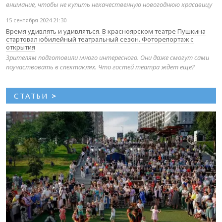
внимание, чтобы не купить некачественную новогоднюю красавицу
15 сентября 2024 21:30
Время удивлять и удивляться. В красноярском театре Пушкина
стартовал юбилейный театральный сезон. Фоторепортаж с
открытия
Зрителям подготовили много интересного. Они даже смогут сами
поучаствовать в спектаклях. Что гостей театра ждет еще?
СТАТЬИ
>