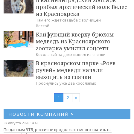
В калининградский зоопарк
прибыл арктический волк Велес
из Красноярска
Там его ждет свадьба с волчицей
Вестой
Кайфующий кверху брюхом
медведь из Красноярского
зоопарка умилил соцсети
Косолапый на днях вышел из спячки
В красноярском парке «Роев
ручей» медведи начали
выходить из спячки
Проснулись уже два косолапых
1
2
»
НОВОСТИ КОМПАНИЙ
>
07 августа 2026 14:42
По данным ВТБ, россияне продолжают много тратить на