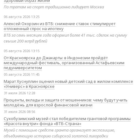
здоровый образ жизни
По тратам на спорт традиционно лидирует Москва
06 августа 2026 13:25
Алексей Охорзин из ВТБ: снижение ставок стимулирует
отложенный спрос на ипотеку
ВТБ за семь месяцев года оформил более 41 тыс. сделок на сумму
свыше 200 млрд рублей
05 августа 2026 13:15
От Красноярска до Джакарты: в Индонезии пройдёт
международный фестиваль, организованный Астафьевским
педуниверситетом
05 августа 2026 11:45
Марат Хуснуллин оценил новый детский сад в жилом комплексе
«Универс» в Красноярске
31 июля 2026 12:28
Проценты, вклады и защита от мошенников: чему будут учить
молодёжь для взрослой финансовой жизни
31 июля 2026 08:56
Сухобузимский музей стал победителем грантовой программы
«Красота внутри» фонда «ВТБ-Страна»
Музей с помощью средств гранта организует экспозицию,
объединяющую историю сибирской золотой лихорадки