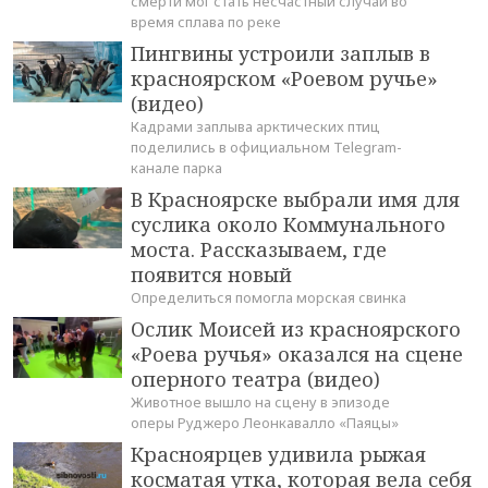
смерти мог стать несчастный случай во
время сплава по реке
Пингвины устроили заплыв в
красноярском «Роевом ручье»
(видео)
Кадрами заплыва арктических птиц
поделились в официальном Telegram-
канале парка
В Красноярске выбрали имя для
суслика около Коммунального
моста. Рассказываем, где
появится новый
Определиться помогла морская свинка
Ослик Моисей из красноярского
«Роева ручья» оказался на сцене
оперного театра (видео)
Животное вышло на сцену в эпизоде
оперы Руджеро Леонкавалло «Паяцы»
Красноярцев удивила рыжая
косматая утка, которая вела себя