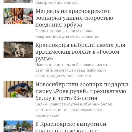
Смотрим милое видео
Медведь из красноярского
зоопарка удивил скоростью
поедания арбуза
Зверь с удовольствием слопал
непривычное для него лакомство
Красноярцы выбрали имена для
арктических волчат в «Роевом
ручье»
Имена для детенышей, появившихся на
свет четыре месяца назад, выбирали
всем городом через соцсети
Новосибирский зоопарк подарил
парку «Роев ручей» трехцветную
белку в честь 25-летия
Белки Превоста крупнее обычных белок
и питаются не только орехами, но и
насекомыми
В Красноярске выпустили
транспортные карты с