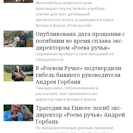
Жителей Красноярского края
приглашают поучаствовать в выборе
кличек для трех детенышей
арктического волка, родившихся в парке
флоры и фауны «Роев ручей»
Опубликована дата прощания с
погибшим во время сплава экс-
директором «Роева ручья»
Церемония пройдет в зале прощаний на
Свердловской
В «Роевом Ручье» подтвердили
гибель бывшего руководителя
Андрея Горбаня
Там выразили соболезнования и
рассказали, чем запомнился экс-
директор парка флоры и фауны
Трагедия на Енисее: погиб экс-
директор «Роева ручья» Андрей
Горбань
По предварительным данным, причиной