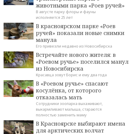
животными парка «Роев ручей»
В августе парку флоры и фауны
исполняется 25 лет
В красноярском парке «Роев
ручей» показали новые снимки
манула
Его привезли недавно из Новосибирска
Встречайте нового жителя: в
«Роевом ручье» поселился манул
из Новосибирска
Красавца зовут Борис и ему два года
В «Роевом ручье» спасают
косулёнка, от которого
отказалась мать
Сотрудники зоопарка выхаживают,
выкармливают малыша, стараются
полностью заменить маму
В Красноярске выбирают имена
для арктических волчат