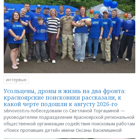
интервью
Усольцевы, дроны и жизнь на два фронта:
красноярские поисковики рассказали, к
какой черте подошли к августу 2026-го
sibnovosti.ru побеседовали со Светланой Торгашиной —
руководителем подразделения Красноярской региональной
общественной организации содействия поисковым работам
«Поиск пропавших детей» имени Оксаны Василишиной