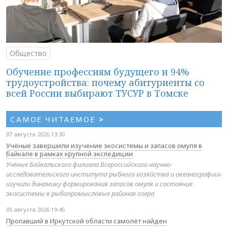
Общество
Обучение профессиям будущего и 94%
трудоустройства: почему абитуриенты со
всей России выбирают ТУСУР в Томске
САМОЕ ЧИТАЕМОЕ
>
07 августа 2026 13:30
Учёные завершили изучение экосистемы и запасов омуля в
Байкале в рамках крупной экспедиции
Учёные Байкальского филиала Всероссийского научно-
исследовательского института рыбного хозяйства и океанографии»
изучили динамику формирования запасов омуля и состояние
экосистемы в рыбопромысловых районах озера
05 августа 2026 19:45
Пропавший в Иркутской области самолёт найден