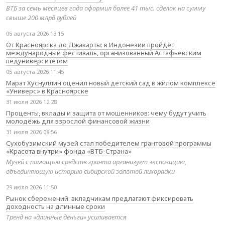
ВТБ за семь месяцев года оформил более 41 тыс. сделок на сумму
свыше 200 млрд рублей
05 августа 2026 13:15
От Красноярска до Джакарты: в Индонезии пройдёт
международный фестиваль, организованный Астафьевским
педуниверситетом
05 августа 2026 11:45
Марат Хуснуллин оценил новый детский сад в жилом комплексе
«Универс» в Красноярске
31 июля 2026 12:28
Проценты, вклады и защита от мошенников: чему будут учить
молодёжь для взрослой финансовой жизни
31 июля 2026 08:56
Сухобузимский музей стал победителем грантовой программы
«Красота внутри» фонда «ВТБ-Страна»
Музей с помощью средств гранта организует экспозицию,
объединяющую историю сибирской золотой лихорадки
29 июля 2026 11:50
Рынок сбережений: вкладчикам предлагают фиксировать
доходность на длинные сроки
Тренд на «длинные деньги» усиливается