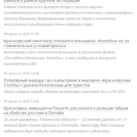
Байкале в рамках крупной экспедиции
Учёные Байкальского филиала Всероссийского научно-
исследовательского института рыбного хозяйства и океанографии»
изучили динамику формирования запасов омуля и состояние
экосистемы в рыбопромысловых районах озера
08 августа 2026 11:00
Красноярский кинотеатр отказался показывать «Колобка» из-за
сомнительных условий проката
Кинотеатр «Луч» отказался включать в расписание фильм
«Последний богатырь. Колобок», о чем сообщили в аккаунте
кинотеатра в ВК
07 августа 2026 12:45
Популярный маршрут до скалы Ермак в нацпарке «Красноярские
Столбы» сделали безопасным для туристов
Такой подарок городу сделали волонтёры компаний Эн+ и РУСАЛа
06 августа 2026 12:00
Красноярка, живущая на Пхукете, рассказала о реакции тайцев
на убийство россиян в Паттайе
26 июля уроженцы Тюменской области — 22-летняя Диана и её 17-
летний брат Роман пропали в Паттайе. Через пару дней полиция
задержала двух тайцев, которые признались в убийстве