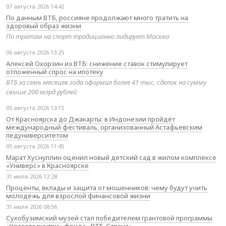
07 августа 2026 14:42
По данным ВТБ, россияне продолжают много тратить на
здоровый образ жизни
По тратам на спорт традиционно лидирует Москва
06 августа 2026 13:25
Алексей Охорзин из ВТБ: снижение ставок стимулирует
отложенный спрос на ипотеку
ВТБ за семь месяцев года оформил более 41 тыс. сделок на сумму
свыше 200 млрд рублей
05 августа 2026 13:15
От Красноярска до Джакарты: в Индонезии пройдёт
международный фестиваль, организованный Астафьевским
педуниверситетом
05 августа 2026 11:45
Марат Хуснуллин оценил новый детский сад в жилом комплексе
«Универс» в Красноярске
31 июля 2026 12:28
Проценты, вклады и защита от мошенников: чему будут учить
молодёжь для взрослой финансовой жизни
31 июля 2026 08:56
Сухобузимский музей стал победителем грантовой программы
«Красота внутри» фонда «ВТБ-Страна»