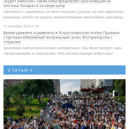
«Будет ажиотаж»: какие елки предлагают красноярцам на
елочных базарах и за какую цену
Sibnovosti.ru проехались по пяти точкам и узнали, на что обратить
внимание, чтобы не купить некачественную новогоднюю красавицу
15 сентября 2024 21:30
Время удивлять и удивляться. В красноярском театре Пушкина
стартовал юбилейный театральный сезон. Фоторепортаж с
открытия
Зрителям подготовили много интересного. Они даже смогут сами
поучаствовать в спектаклях. Что гостей театра ждет еще?
СТАТЬИ
>