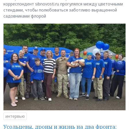
корреспондент sibnovosti.ru прогулялся между цветочными
стендами, чтобы полюбоваться заботливо выращенной
садовниками флорой
интервью
Усольцевы, дроны и жизнь на два фронта: