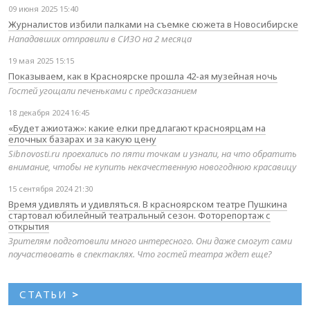
09 июня 2025 15:40
Журналистов избили палками на съемке сюжета в Новосибирске
Нападавших отправили в СИЗО на 2 месяца
19 мая 2025 15:15
Показываем, как в Красноярске прошла 42-ая музейная ночь
Гостей угощали печеньками с предсказанием
18 декабря 2024 16:45
«Будет ажиотаж»: какие елки предлагают красноярцам на
елочных базарах и за какую цену
Sibnovosti.ru проехались по пяти точкам и узнали, на что обратить
внимание, чтобы не купить некачественную новогоднюю красавицу
15 сентября 2024 21:30
Время удивлять и удивляться. В красноярском театре Пушкина
стартовал юбилейный театральный сезон. Фоторепортаж с
открытия
Зрителям подготовили много интересного. Они даже смогут сами
поучаствовать в спектаклях. Что гостей театра ждет еще?
СТАТЬИ
>