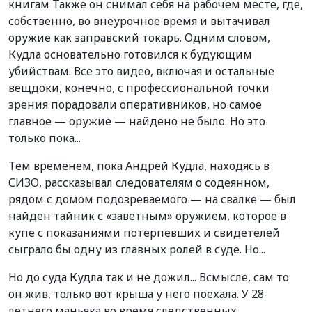
книгам Также он снимал себя на рабочем месте, где,
собственно, во внеурочное время и вытачивал
оружие как заправский токарь. Одним словом,
Кудла основательно готовился к будующим
убийствам. Все это видео, включая и остальные
вещдоки, конечно, с профессиональной точки
зрения порадовали оперативников, но самое
главное — оружие — найдено не было. Но это
только пока...
Тем временем, пока Андрей Кудла, находясь в
СИЗО, рассказывал следователям о содеянном,
рядом с домом подозреваемого — на свалке — был
найден тайник с «заветным» оружием, которое в
купе с показаниями потерпевших и свидетелей
сыграло бы одну из главных ролей в суде. Но...
Но до суда Кудла так и не дожил... Всмысле, сам то
он жив, только вот крыша у него поехала. У 28-
летнего маньяка во время следственных