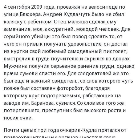
4 сентября 2009 года, проезжая на велосипеде по
улице Блюхера, Андрей Кудла чуть было не сбил
коляску с ребенком. Отец малыша сделал ему
замечание, мол, аккуратней, молодой человек. Для
серийного убийцы это был повод сделать то, от
чего он привык получать удовольствие: он достал
из куртки свой любимый самодельный пистолет,
выстрелил в грудь поучителю и скрылся во дворах.
Мужчина получил серьезное ранение груди, однако
врачи сумели спасти его. Для следователей же это
был еще и важный свидетель, со слов которого чуть
позже был составлен фоторобот, благодаря
которому круг подозреваемых, работающих на
заводе им. Баранова, сузился. Со слов все того же
потерпевшего, преступник был высокого роста и
носил очки.
Почти целых три года очкарик-Кудла прятался от
правоохранительных органов, чувствуя свою