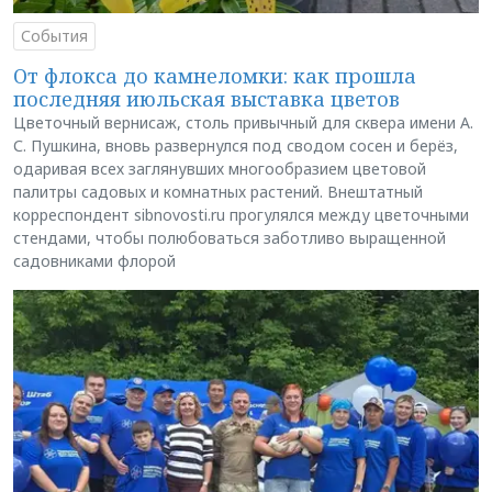
События
От флокса до камнеломки: как прошла
последняя июльская выставка цветов
Цветочный вернисаж, столь привычный для сквера имени А.
С. Пушкина, вновь развернулся под сводом сосен и берёз,
одаривая всех заглянувших многообразием цветовой
палитры садовых и комнатных растений. Внештатный
корреспондент sibnovosti.ru прогулялся между цветочными
стендами, чтобы полюбоваться заботливо выращенной
садовниками флорой