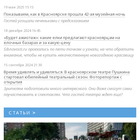
19 мая 2025 15:15
Показываем, как в Красноярске прошла 42-ая музейная ночь
Гостей угощали печеньками с предсказанием
18 декабря 2024 16:45
«Будет ажиотаж»: какие елки предлагают красноярцам на
елочных базарах и за какую цену
Sibnovosti.ru проехались по пяти точкам и узнали, на что обратить
внимание, чтобы не купить некачественную новогоднюю красавицу
15 сентября 2024 21:30
Время удивлять и удивляться. В красноярском театре Пушкина
стартовал юбилейный театральный сезон. Фоторепортаж с
открытия
Зрителям подготовили много интересного. Они даже смогут сами
поучаствовать в спектаклях. Что гостей театра ждет еще?
СТАТЬИ
>