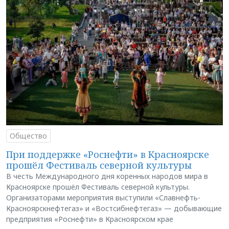
Общество
При поддержке «Роснефти» в Красноярске
прошёл Фестиваль северной культуры
В честь Международного дня коренных народов мира в
Красноярске прошёл Фестиваль северной культуры.
Организаторами мероприятия выступили «Славнефть-
Красноярскнефтегаз» и «Востсибнефтегаз» — добывающие
предприятия «Роснефти» в Красноярском крае