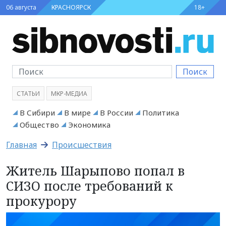
06 августа
КРАСНОЯРСК
18+
Поиск
СТАТЬИ
МКР-МЕДИА
В Сибири
В мире
В России
Политика
Общество
Экономика
Главная
Происшествия
Житель Шарыпово попал в
СИЗО после требований к
прокурору