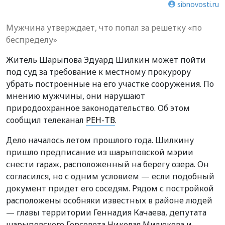
sibnovosti.ru
Мужчина утверждает, что попал за решетку «по
беспределу»
Житель Шарыпова Эдуард Шилкин может пойти
под суд за требование к местному прокурору
убрать построенные на его участке сооружения. По
мнению мужчины, они нарушают
природоохранное законодательство. Об этом
сообщил телеканал
РЕН-ТВ
.
Дело началось летом прошлого года. Шилкину
пришло предписание из шарыповской мэрии
снести гараж, расположенный на берегу озера. Он
согласился, но с одним условием — если подобный
документ придет его соседям. Рядом с постройкой
расположены особняки известных в районе людей
— главы территории Геннадия Качаева, депутата
шарыповского Горсовета Николая Милюкова и