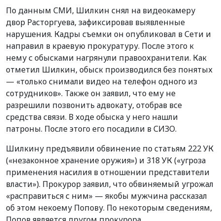
По данным СМИ, Шилкин снял на видеокамеру
двор Расторгуева, зафиксировав выявленные
нарушения. Кадры съемки он опубликовал в Сети и
направил в краевую прокуратуру. После этого к
нему с обысками нагрянули правоохранители. Как
отметил Шилкин, обыск производился без понятых
— «только снимали видео на телефон одного из
сотрудников». Также он заявил, что ему не
разрешили позвонить адвокату, отобрав все
средства связи. В ходе обыска у него нашли
патроны. После этого его посадили в СИЗО.
Шилкину предъявили обвинение по статьям 222 УК
(«незаконное хранение оружия») и 318 УК («угроза
применения насилия в отношении представители
власти»). Прокурор заявил, что обвиняемый угрожал
«расправиться с ним» — якобы мужчина рассказал
об этом некоему Попову. По некоторым сведениям,
Попов является другом прокурора.