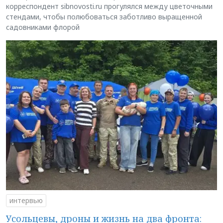
корреспондент sibnovosti.ru прогулялся между цветочными
стендами, чтобы полюбоваться заботливо выращенной
садовниками флорой
интервью
Усольцевы, дроны и жизнь на два фронта: