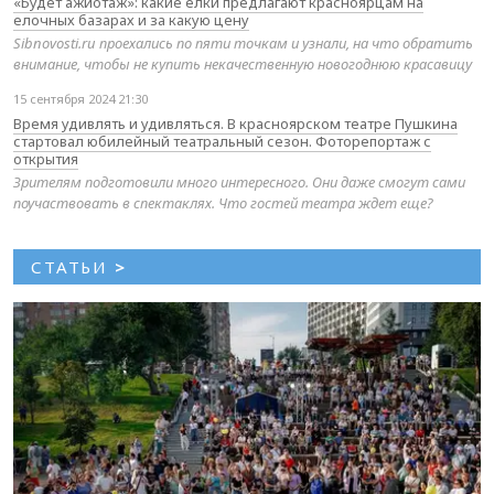
«Будет ажиотаж»: какие елки предлагают красноярцам на
елочных базарах и за какую цену
Sibnovosti.ru проехались по пяти точкам и узнали, на что обратить
внимание, чтобы не купить некачественную новогоднюю красавицу
15 сентября 2024 21:30
Время удивлять и удивляться. В красноярском театре Пушкина
стартовал юбилейный театральный сезон. Фоторепортаж с
открытия
Зрителям подготовили много интересного. Они даже смогут сами
поучаствовать в спектаклях. Что гостей театра ждет еще?
СТАТЬИ
>