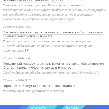
Байкале в рамках крупной экспедиции
Учёные Байкальского филиала Всероссийского научно-
исследовательского института рыбного хозяйства и океанографии»
изучили динамику формирования запасов омуля и состояние
экосистемы в рыбопромысловых районах озера
08 августа 2026 11:00
Красноярский кинотеатр отказался показывать «Колобка» из-за
сомнительных условий проката
Кинотеатр «Луч» отказался включать в расписание фильм
«Последний богатырь. Колобок», о чем сообщили в аккаунте
кинотеатра в ВК
07 августа 2026 12:45
Популярный маршрут до скалы Ермак в нацпарке «Красноярские
Столбы» сделали безопасным для туристов
Такой подарок городу сделали волонтёры компаний Эн+ и РУСАЛа
07 августа 2026 09:30
Гороскоп на 7 августа для всех знаков зодиака
Рассказываем, что сулят звёзды сегодня
КОНТАКТЫ
РЕКЛАМА