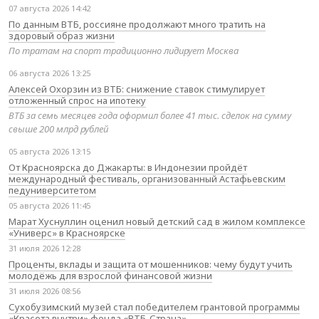
07 августа 2026 14:42
По данным ВТБ, россияне продолжают много тратить на
здоровый образ жизни
По тратам на спорт традиционно лидирует Москва
06 августа 2026 13:25
Алексей Охорзин из ВТБ: снижение ставок стимулирует
отложенный спрос на ипотеку
ВТБ за семь месяцев года оформил более 41 тыс. сделок на сумму
свыше 200 млрд рублей
05 августа 2026 13:15
От Красноярска до Джакарты: в Индонезии пройдёт
международный фестиваль, организованный Астафьевским
педуниверситетом
05 августа 2026 11:45
Марат Хуснуллин оценил новый детский сад в жилом комплексе
«Универс» в Красноярске
31 июля 2026 12:28
Проценты, вклады и защита от мошенников: чему будут учить
молодёжь для взрослой финансовой жизни
31 июля 2026 08:56
Сухобузимский музей стал победителем грантовой программы
«Красота внутри» фонда «ВТБ-Страна»