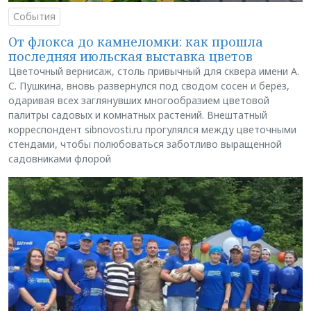
События
От флокса до камнеломки: как прошла
последняя июльская выставка цветов
Цветочный вернисаж, столь привычный для сквера имени А.
С. Пушкина, вновь развернулся под сводом сосен и берёз,
одаривая всех заглянувших многообразием цветовой
палитры садовых и комнатных растений. Внештатный
корреспондент sibnovosti.ru прогулялся между цветочными
стендами, чтобы полюбоваться заботливо выращенной
садовниками флорой