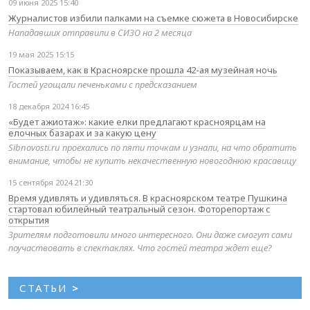
09 июня 2025 15:40
Журналистов избили палками на съемке сюжета в Новосибирске
Нападавших отправили в СИЗО на 2 месяца
19 мая 2025 15:15
Показываем, как в Красноярске прошла 42-ая музейная ночь
Гостей угощали печеньками с предсказанием
18 декабря 2024 16:45
«Будет ажиотаж»: какие елки предлагают красноярцам на
елочных базарах и за какую цену
Sibnovosti.ru проехались по пяти точкам и узнали, на что обратить
внимание, чтобы не купить некачественную новогоднюю красавицу
15 сентября 2024 21:30
Время удивлять и удивляться. В красноярском театре Пушкина
стартовал юбилейный театральный сезон. Фоторепортаж с
открытия
Зрителям подготовили много интересного. Они даже смогут сами
поучаствовать в спектаклях. Что гостей театра ждет еще?
СТАТЬИ
>