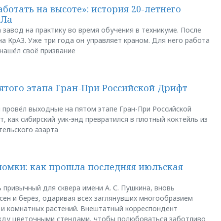
аботать на высоте»: история 20-летнего
АЛа
 завод на практику во время обучения в техникуме. После
а КрАЗ. Уже три года он управляет краном. Для него работа
 нашёл своё призвание
пятого этапа Гран-При Российской Дрифт
u провёл выходные на пятом этапе Гран-При Российской
, как сибирский уик-энд превратился в плотный коктейль из
тельского азарта
ломки: как прошла последняя июльская
 привычный для сквера имени А. С. Пушкина, вновь
сен и берёз, одаривая всех заглянувших многообразием
 и комнатных растений. Внештатный корреспондент
между цветочными стендами, чтобы полюбоваться заботливо