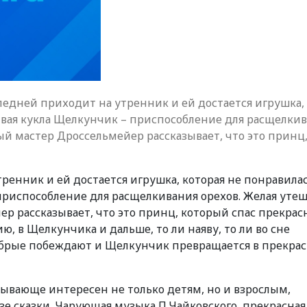
следней приходит на утренник и ей достается игрушка,
ивая кукла Щелкунчик – приспособление для расщелки
ый мастер Дроссельмейер рассказывает, что это принц
ренник и ей достается игрушка, которая не понравила
приспособление для расщелкивания орехов. Желая уте
ер рассказывает, что это принц, который спас прекра
ю, в Щелкунчика и дальше, то ли наяву, то ли во сне
обрые побеждают и Щелкунчик превращается в прекрас
атывающе интересен не только детям, но и взрослым,
азе сказки. Чарующая музыка П.Чайковского, прекрасная