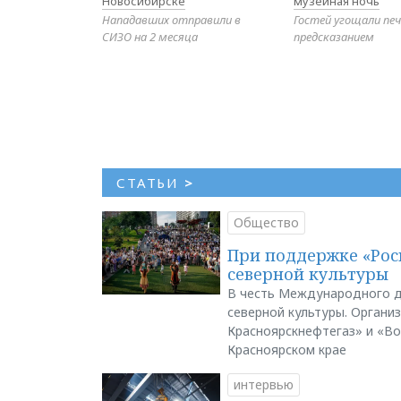
Новосибирске
музейная ночь
Нападавших отправили в
Гостей угощали печ
СИЗО на 2 месяца
предсказанием
СТАТЬИ
>
Общество
При поддержке «Рос
северной культуры
В честь Международного д
северной культуры. Органи
Красноярскнефтегаз» и «В
Красноярском крае
интервью