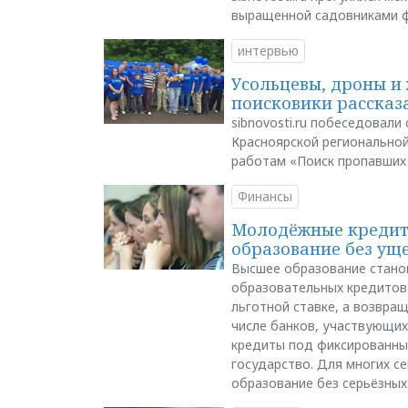
выращенной садовниками 
интервью
Усольцевы, дроны и 
поисковики рассказа
sibnovosti.ru побеседовал
Красноярской регионально
работам «Поиск пропавших
Финансы
Молодёжные кредиты
образование без ущ
Высшее образование стано
образовательных кредитов 
льготной ставке, а возвра
числе банков, участвующих
кредиты под фиксированны
государство. Для многих с
образование без серьёзных