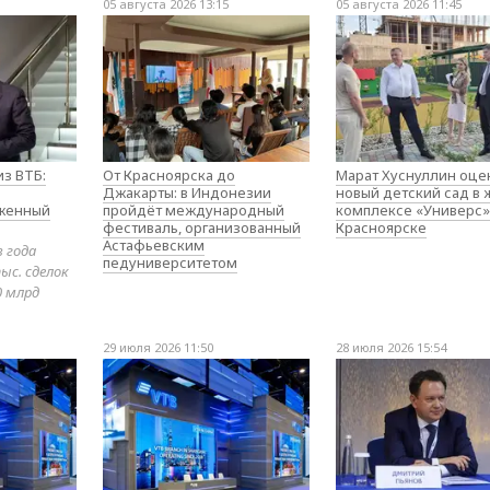
05 августа 2026 13:15
05 августа 2026 11:45
з ВТБ:
От Красноярска до
Марат Хуснуллин оце
Джакарты: в Индонезии
новый детский сад в
оженный
пройдёт международный
комплексе «Универс»
фестиваль, организованный
Красноярске
Астафьевским
в года
педуниверситетом
ыс. сделок
0 млрд
29 июля 2026 11:50
28 июля 2026 15:54