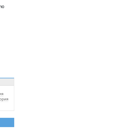
ую
ия
ория