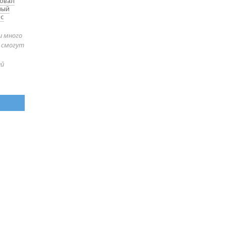
товал
ный
 с
и много
е смогут
ей