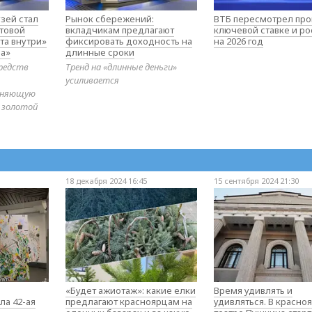
зей стал
Рынок сбережений:
ВТБ пересмотрел про
товой
вкладчикам предлагают
ключевой ставке и ро
та внутри»
фиксировать доходность на
на 2026 год
а»
длинные сроки
редств
Тренд на «длинные деньги»
усиливается
диняющую
 золотой
18 декабря 2024 16:45
15 сентября 2024 21:30
«Будет ажиотаж»: какие елки
Время удивлять и
ла 42-ая
предлагают красноярцам на
удивляться. В красно