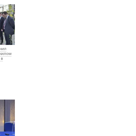
нил
 жилом
 в