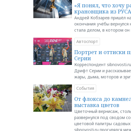
«Я понял, что хочу р
крановщика из РУС
Андрей Кобзарев пришёл на
окончания учёбы вернулся н
стала делом, в котором он
Автоспорт
Портрет и оттиски 
Серии
Корреспондент sibnovosti.r
Дрифт Серии и рассказывает
жары, дыма, моторов и зри
События
От флокса до камне
выставка цветов
Цветочный вернисаж, столь
развернулся под сводом со
цветовой палитры садовых
sibnovosti.ru прогулялся 