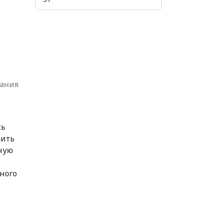
вания
,
сь
шить
сную
ного