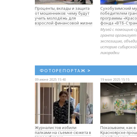
Проценты, вклады и защита
Сухобузимский му
от мошенников: чему будут
победителем гран
учить молодёжь для
программы «Красо
взрослой финансовой жизни
фонда «ВТБ-Стран
Музей с помощью с
гранта организует
экспозицию, объе
историю сибирской
лихорадки
ФОТОРЕПОРТАЖ
>
09 июня 2025 15:40
19 мая 2025 15:15
Журналистов избили
Показываем, как в
палками на съемке сюжета в
Красноярске прош