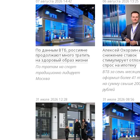
07 августа 2026 14:42
06 августа 2026 13:25
По данным ВТБ, россияне
Алексей Охорзин и
продолжают много тратить
снижение ставок
на здоровый образ жизни
стимулирует отл
спрос на ипотеку
По тратам на спорт
ВТБ за семь месяце
традиционно лидирует
оформил более 41 т
Москва
на сумму свыше 20
рублей
31 июля 2026 12:28
31 июля 2026 08:56