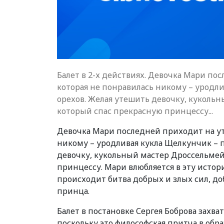
Балет в 2-х действиях. Девочка Мари по
которая не понравилась никому – уродл
орехов. Желая утешить девочку, кукольн
который спас прекрасную принцессу...
Девочка Мари последней приходит на ут
никому – уродливая кукла Щелкунчик – 
девочку, кукольный мастер Дроссельмей
принцессу. Мари влюбляется в эту истори
происходит битва добрых и злых сил, д
принца.
Балет в постановке Сергея Боброва захв
поскольку это философская притча в обр