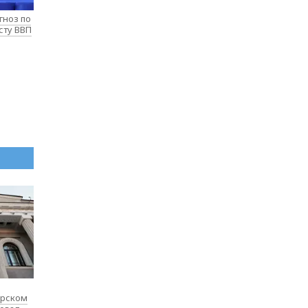
гноз по
сту ВВП
ярском