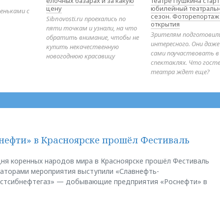
елочных базарах и за какую
театре Пушкина стар
цену
юбилейный театраль
еньками с
сезон. Фоторепортаж
Sibnovosti.ru проехались по
открытия
пяти точкам и узнали, на что
Зрителям подготовил
обратить внимание, чтобы не
интересного. Они даж
купить некачественную
сами поучаствовать в
новогоднюю красавицу
спектаклях. Что гост
театра ждет еще?
нефти» в Красноярске прошёл Фестиваль
ня коренных народов мира в Красноярске прошёл Фестиваль
заторами мероприятия выступили «Славнефть-
остсибнефтегаз» — добывающие предприятия «Роснефти» в