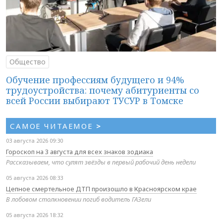
Общество
Обучение профессиям будущего и 94%
трудоустройства: почему абитуриенты со
всей России выбирают ТУСУР в Томске
САМОЕ ЧИТАЕМОЕ
>
03 августа 2026 09:30
Гороскоп на 3 августа для всех знаков зодиака
Рассказываем, что сулят звёзды в первый рабочий день недели
05 августа 2026 08:33
Цепное смертельное ДТП произошло в Красноярском крае
В лобовом столкновении погиб водитель ГАЗели
05 августа 2026 18:32