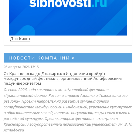
Дон Кихот
НОВОСТИ КОМПАНИЙ
>
05 августа 2026 13:15
От Красноярска до Джакарты: в Индонезии пройдёт
международный фестиваль, организованный Астафьевским
педуниверситетом
Осенью 2026 года состоится международный фестиваль
«Гуманитарный диалог: Россия и страны Азиатско-Тихоокеанского
региона». Проект направлен на развитие гуманитарного
сотрудничества между Россией и Индонезией, укрепление культурных
и образовательных связей, а также популяризацию русского языка и
российской культуры. Организатором фестиваля выступает
Красноярский государственный педагогический университет им. В. П.
Астафьева