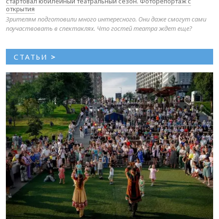
стартовал юбилейный театральный сезон. Фоторепортаж с
открытия
Зрителям подготовили много интересного. Они даже смогут сами
поучаствовать в спектаклях. Что гостей театра ждет еще?
СТАТЬИ
>