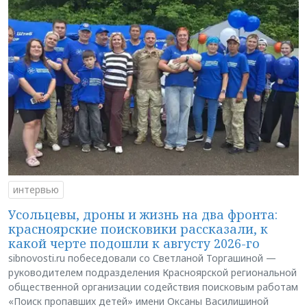
интервью
Усольцевы, дроны и жизнь на два фронта:
красноярские поисковики рассказали, к
какой черте подошли к августу 2026-го
sibnovosti.ru побеседовали со Светланой Торгашиной —
руководителем подразделения Красноярской региональной
общественной организации содействия поисковым работам
«Поиск пропавших детей» имени Оксаны Василишиной