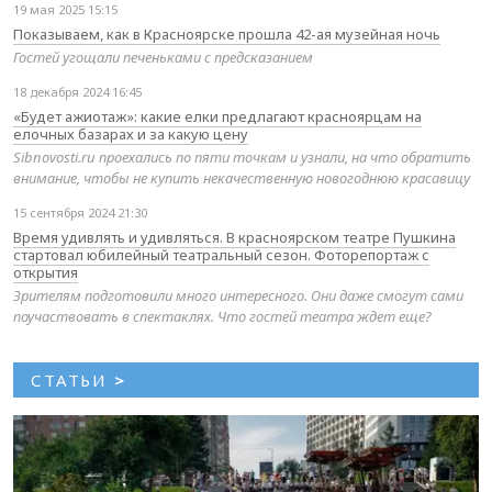
19 мая 2025 15:15
Показываем, как в Красноярске прошла 42-ая музейная ночь
Гостей угощали печеньками с предсказанием
18 декабря 2024 16:45
«Будет ажиотаж»: какие елки предлагают красноярцам на
елочных базарах и за какую цену
Sibnovosti.ru проехались по пяти точкам и узнали, на что обратить
внимание, чтобы не купить некачественную новогоднюю красавицу
15 сентября 2024 21:30
Время удивлять и удивляться. В красноярском театре Пушкина
стартовал юбилейный театральный сезон. Фоторепортаж с
открытия
Зрителям подготовили много интересного. Они даже смогут сами
поучаствовать в спектаклях. Что гостей театра ждет еще?
СТАТЬИ
>