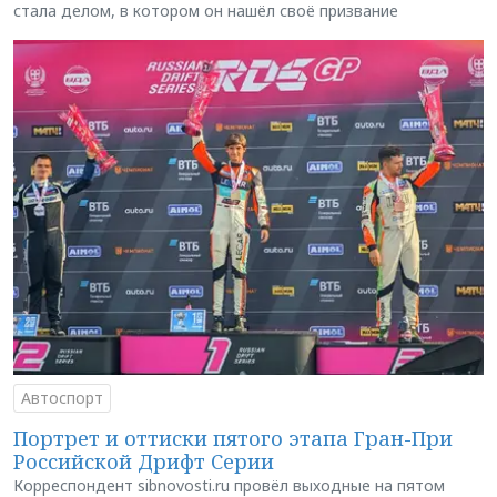
стала делом, в котором он нашёл своё призвание
Автоспорт
Портрет и оттиски пятого этапа Гран-При
Российской Дрифт Серии
Корреспондент sibnovosti.ru провёл выходные на пятом