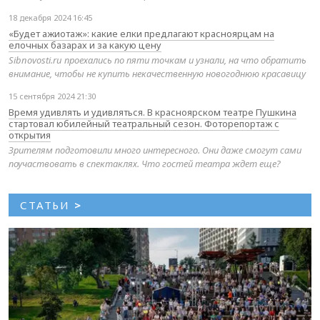
18 декабря 2024 16:45
«Будет ажиотаж»: какие елки предлагают красноярцам на
елочных базарах и за какую цену
Sibnovosti.ru проехались по пяти точкам и узнали, на что обратить
внимание, чтобы не купить некачественную новогоднюю красавицу
15 сентября 2024 21:30
Время удивлять и удивляться. В красноярском театре Пушкина
стартовал юбилейный театральный сезон. Фоторепортаж с
открытия
Зрителям подготовили много интересного. Они даже смогут сами
поучаствовать в спектаклях. Что гостей театра ждет еще?
СТАТЬИ
>