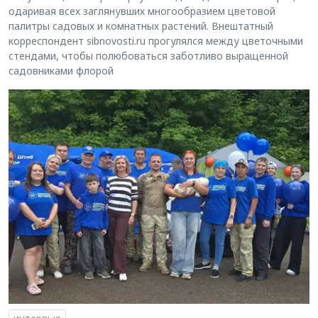
одаривая всех заглянувших многообразием цветовой
палитры садовых и комнатных растений. Внештатный
корреспондент sibnovosti.ru прогулялся между цветочными
стендами, чтобы полюбоваться заботливо выращенной
садовниками флорой