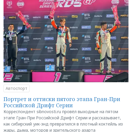
Автоспорт
Портрет и оттиски пятого этапа Гран-При
Российской Дрифт Серии
Корреспондент sibnovosti.ru провёл выходные на пятом
этапе Гран-При Российской Дрифт Серии и рассказывает,
как сибирский уик-энд превратился в плотный коктейль из
жары, дыма, моторов и зрительского азарта