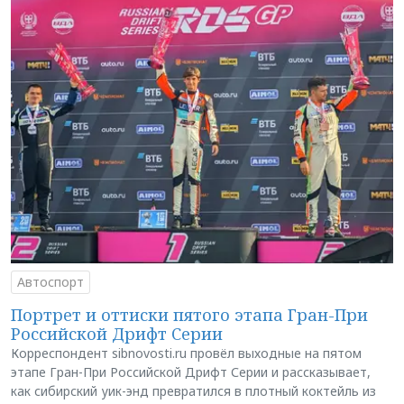
Автоспорт
Портрет и оттиски пятого этапа Гран-При
Российской Дрифт Серии
Корреспондент sibnovosti.ru провёл выходные на пятом
этапе Гран-При Российской Дрифт Серии и рассказывает,
как сибирский уик-энд превратился в плотный коктейль из