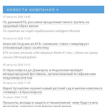
НОВОСТИ КОМПАНИЙ
>
07 августа 2026 14:42
По данным ВТБ, россияне продолжают много тратить на
здоровый образ жизни
По тратам на спорт традиционно лидирует Москва
06 августа 2026 13:25
Алексей Охорзин из ВТБ: снижение ставок стимулирует
отложенный спрос на ипотеку
ВТБ за семь месяцев года оформил более 41 тыс. сделок на сумму
свыше 200 млрд рублей
05 августа 2026 13:15
От Красноярска до Джакарты: в Индонезии пройдёт
международный фестиваль, организованный Астафьевским
педуниверситетом
05 августа 2026 11:45
Марат Хуснуллин оценил новый детский сад в жилом комплексе
«Универс» в Красноярске
31 июля 2026 12:28
Проценты, вклады и защита от мошенников: чему будут учить
молодёжь для взрослой финансовой жизни