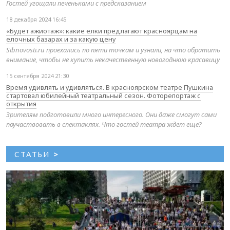
Гостей угощали печеньками с предсказанием
18 декабря 2024 16:45
«Будет ажиотаж»: какие елки предлагают красноярцам на
елочных базарах и за какую цену
Sibnovosti.ru проехались по пяти точкам и узнали, на что обратить
внимание, чтобы не купить некачественную новогоднюю красавицу
15 сентября 2024 21:30
Время удивлять и удивляться. В красноярском театре Пушкина
стартовал юбилейный театральный сезон. Фоторепортаж с
открытия
Зрителям подготовили много интересного. Они даже смогут сами
поучаствовать в спектаклях. Что гостей театра ждет еще?
СТАТЬИ
>