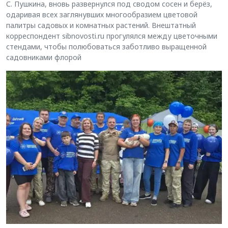
С. Пушкина, вновь развернулся под сводом сосен и берёз,
одаривая всех заглянувших многообразием цветовой
палитры садовых и комнатных растений. Внештатный
корреспондент sibnovosti.ru прогулялся между цветочными
стендами, чтобы полюбоваться заботливо выращенной
садовниками флорой